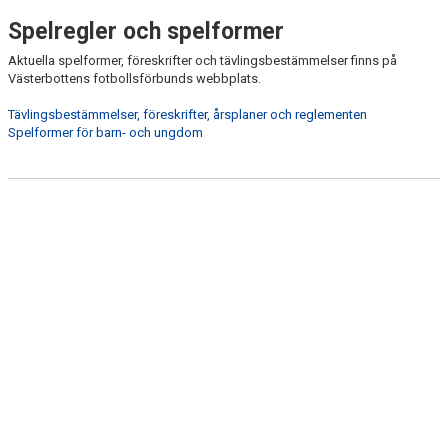
DOMARE
Spelregler och spelformer
ANMÄLAN TILL CUP OCH SERIE
Aktuella spelformer, föreskrifter och tävlingsbestämmelser finns på
Västerbottens fotbollsförbunds webbplats.
REGISTRERING OCH LICENSIERING
Tävlingsbestämmelser, föreskrifter, årsplaner och reglementen
Spelformer för barn- och ungdom
MATCHKLÄDER
FOTBOLLSPLANER
UTANFÖR PLANEN
KONTAKT
DOKUMENT
NYHETER