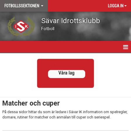
FOTBOLLSSEKTIONEN
LOGGA IN
Sävar Idrottsklubb
Fotboll
HEM
BÖRJA SPELA FOTBOLL
TRÄNING
MATCHER OCH CUPER
Matcher och cuper
SÄVARCUPEN
På dessa sidor hittar du som är ledare i Sävar IK information om spelregler,
domare, rutiner för matcher och anmälan till cuper och seriespel.
MATCH- OCH PUBLIKVÄRD