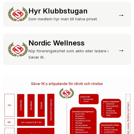
Hyr Klubbstugan
→
Som medlem hyr man till halva priset.
Nordic Wellness
→
Köp föreningskortet som aktiv eller ledare i
Sävar IK.