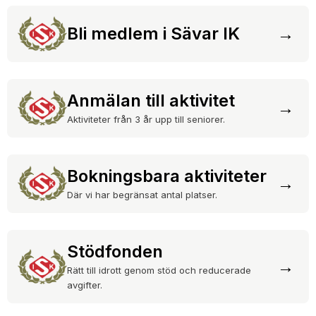
DOKUMENT
Bli medlem i Sävar IK
→
SPONSRING & FÖRSÄLJNING
SÄVARCAMP
Anmälan till aktivitet
SÄVARCUPEN
→
Aktiviteter från 3 år upp till seniorer.
Bokningsbara aktiviteter
→
Där vi har begränsat antal platser.
Stödfonden
→
Rätt till idrott genom stöd och reducerade
avgifter.