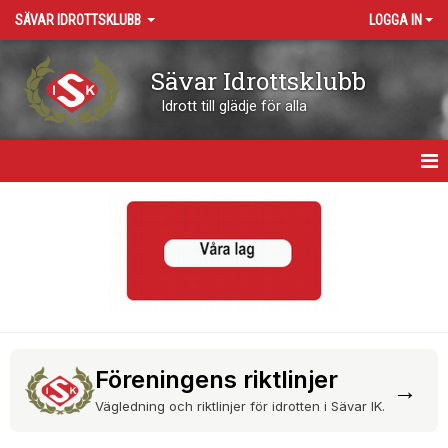
SÄVAR IDROTTSKLUBB
LOGGA IN
Sävar Idrottsklubb
Idrott till glädje för alla
HEM
OM KLUBBEN
KONTAKT
VÅRA ARENOR
Föreningens riktlinjer
KALENDER
→
Vägledning och riktlinjer för idrotten i Sävar IK.
BOKNING RESURSER