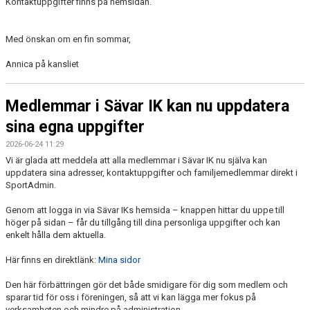
Kontaktuppgifter finns på hemsidan.
Med önskan om en fin sommar,
Annica på kansliet
Medlemmar i Sävar IK kan nu uppdatera
sina egna uppgifter
2026-06-24 11:29
Vi är glada att meddela att alla medlemmar i Sävar IK nu själva kan
uppdatera sina adresser, kontaktuppgifter och familjemedlemmar direkt i
SportAdmin.
Genom att logga in via Sävar IKs hemsida – knappen hittar du uppe till
höger på sidan – får du tillgång till dina personliga uppgifter och kan
enkelt hålla dem aktuella.
Här finns en direktlänk:
Mina sidor
Den här förbättringen gör det både smidigare för dig som medlem och
sparar tid för oss i föreningen, så att vi kan lägga mer fokus på
verksamheten och mindre på administration.