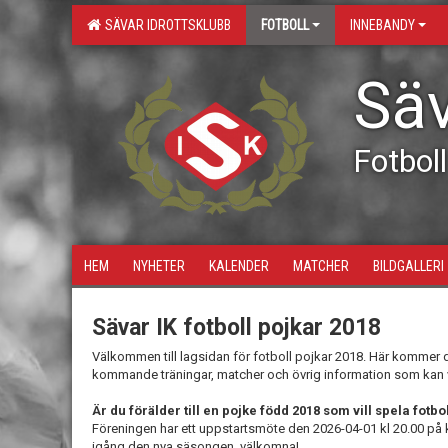
SÄVAR IDROTTSKLUBB
FOTBOLL
INNEBANDY
Säv
Fotboll
HEM
NYHETER
KALENDER
MATCHER
BILDGALLERI
Sävar IK fotboll pojkar 2018
Välkommen till lagsidan för fotboll pojkar 2018. Här kommer 
kommande träningar, matcher och övrig information som kan var
Är du förälder till en pojke född 2018 som vill spela fotbo
Föreningen har ett uppstartsmöte den 2026-04-01 kl 20.00 på 
igång den nya säsongen, välkomna!