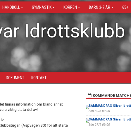
HANDBOLL
GYMNASTIK
KORPEN
BARN 3-7 ÅR
65+
ar Idrottsklubb
DOKUMENT
KONTAKT
KOMMANDE MATCH
det finnas information om bland annat
SAMMANDRAG Sävar Idrott
a viktig att ta del av!
Sön 30/8 09:00
SAMMANDRAG Sävar Idrott
ll?
Sön 27/9 09:00
klubbstugan (Aspvägen 30) för att starta