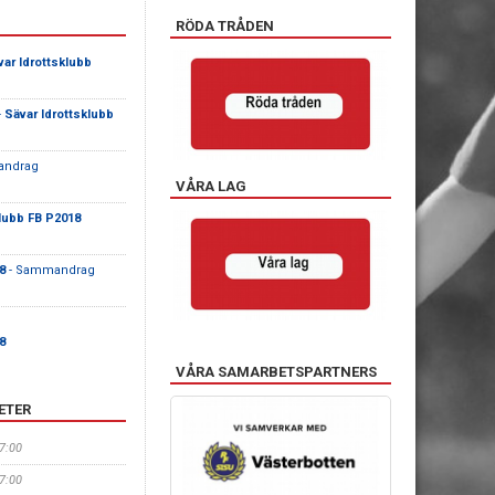
RÖDA TRÅDEN
var Idrottsklubb
-
Sävar Idrottsklubb
andrag
VÅRA LAG
klubb FB P2018
8
- Sammandrag
8
VÅRA SAMARBETSPARTNERS
ETER
17:00
17:00