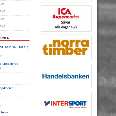
17:00
17:00
17:00
17:00
IONEN
l i Sävar IK – för dig
27
ng uppdaterad
39
01
ppdaterad
41
27
r form