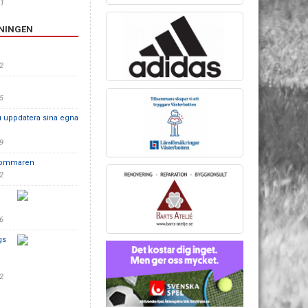
01
ENINGEN
52
15
u uppdatera sina egna
29
 sommaren
32
16
gs
32