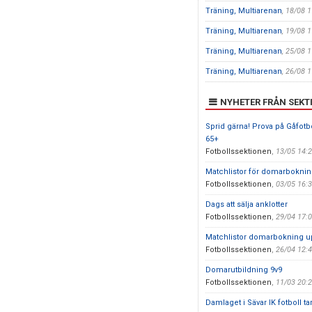
Träning, Multiarenan
, 18/08 
Träning, Multiarenan
, 19/08 
Träning, Multiarenan
, 25/08 
Träning, Multiarenan
, 26/08 
NYHETER FRÅN SEKT
Sprid gärna! Prova på Gåfotbol
65+
Fotbollssektionen
,
13/05 14:
Matchlistor för domarbokni
Fotbollssektionen
,
03/05 16:
Dags att sälja anklotter
Fotbollssektionen
,
29/04 17:
Matchlistor domarbokning u
Fotbollssektionen
,
26/04 12:
Domarutbildning 9v9
Fotbollssektionen
,
11/03 20:
Damlaget i Sävar IK fotboll ta