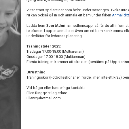
Vi tar emot spelare när som helst under säsongen. Tveka int
Ni kan också gå in och anmäla ert barn under fliken
Anmäl ditt 
Ladda hem
SportAdmins
medlemsapp, så får du all informati
telefonen. I appen anmäler ni även om ert barn kan komma eller
underlättar för ledarnas planering.
Träningstider 2025:
Tisdagar 17.00-18.00 (Multiarenan)
Onsdagar 17.00-18.00 (Multiarenan)
Första träningen kommer att ske den (bestäms på Uppstartsmö
Utrustning:
Träningsskor (Fotbollsskor är en fördel, men inte ett krav) b
Vid frågor eller funderinga kontakta
Ellen Ringqvist lagledare
Ellenrr@hotmail.com