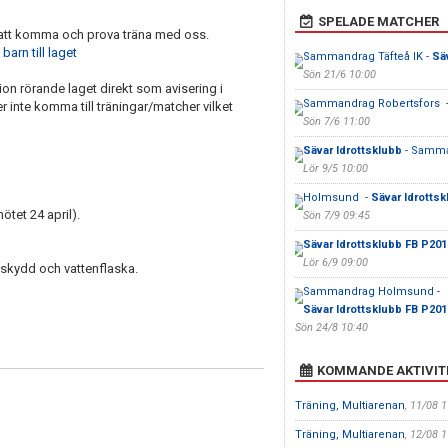
SPELADE MATCHER
e att komma och prova träna med oss.
barn till laget
Sammandrag Täfteå IK -
Sä
Sön 21/6 10:00
on rörande laget direkt som avisering i
Sammandrag Robertsfors 
 inte komma till träningar/matcher vilket
Sön 7/6 11:00
Sävar Idrottsklubb
- Samm
Lör 9/5 10:00
Holmsund -
Sävar Idrotts
tet 24 april).
Sön 7/9 09:45
Sävar Idrottsklubb FB P201
Lör 6/9 09:00
enskydd och vattenflaska.
Sammandrag Holmsund -
Sävar Idrottsklubb FB P201
Sön 24/8 10:40
KOMMANDE AKTIVIT
Träning, Multiarenan
, 11/08 
Träning, Multiarenan
, 12/08 