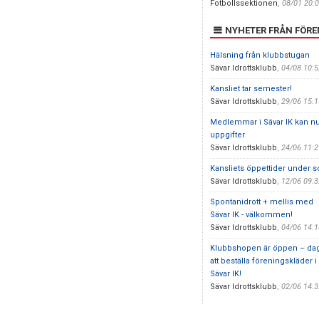
Fotbollssektionen
,
08/01 20:
NYHETER FRÅN FÖR
Hälsning från klubbstugan
Sävar Idrottsklubb
,
04/08 10:
Kansliet tar semester!
Sävar Idrottsklubb
,
29/06 15:
Medlemmar i Sävar IK kan n
uppgifter
Sävar Idrottsklubb
,
24/06 11:
Kansliets öppettider under
Sävar Idrottsklubb
,
12/06 09:
Spontanidrott + mellis med
Sävar IK - välkommen!
Sävar Idrottsklubb
,
04/06 14:
Klubbshopen är öppen – da
att beställa föreningskläder i
Sävar IK!
Sävar Idrottsklubb
,
02/06 14: