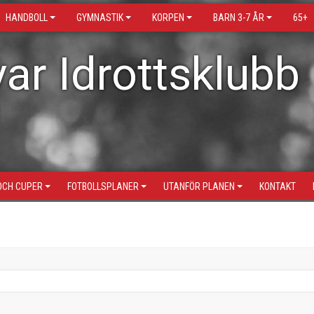
HANDBOLL
GYMNASTIK
KORPEN
BARN 3-7 ÅR
65+
ar Idrottsklubb
OCH CUPER
FOTBOLLSPLANER
UTANFÖR PLANEN
KONTAKT