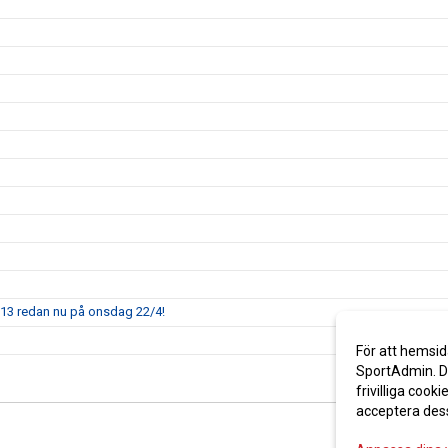
013 redan nu på onsdag 22/4!
För att hemsid
SportAdmin. De
frivilliga cooki
acceptera des