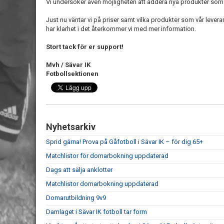
Vi undersöker även möjligheten att addera nya produkter som
Just nu väntar vi på priser samt vilka produkter som vår leveran
har klarhet i det återkommer vi med mer information.
Stort tack för er support!
Mvh / Sävar IK
Fotbollsektionen
Nyhetsarkiv
Sprid gärna! Prova på Gåfotboll i Sävar IK – för dig 65+
Matchlistor för domarbokning uppdaterad
Dags att sälja anklotter
Matchlistor domarbokning uppdaterad
Domarutbildning 9v9
Damlaget i Sävar IK fotboll tar form