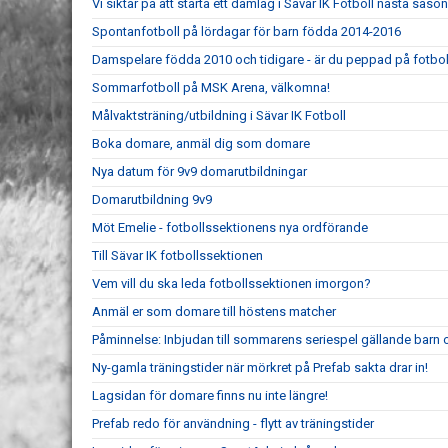
Vi siktar på att starta ett damlag i Sävar IK Fotboll nästa säso
Spontanfotboll på lördagar för barn födda 2014-2016
Damspelare födda 2010 och tidigare - är du peppad på fotbol
Sommarfotboll på MSK Arena, välkomna!
Målvaktsträning/utbildning i Sävar IK Fotboll
Boka domare, anmäl dig som domare
Nya datum för 9v9 domarutbildningar
Domarutbildning 9v9
Möt Emelie - fotbollssektionens nya ordförande
Till Sävar IK fotbollssektionen
Vem vill du ska leda fotbollssektionen imorgon?
Anmäl er som domare till höstens matcher
Påminnelse: Inbjudan till sommarens seriespel gällande barn 
Ny-gamla träningstider när mörkret på Prefab sakta drar in!
Lagsidan för domare finns nu inte längre!
Prefab redo för användning - flytt av träningstider