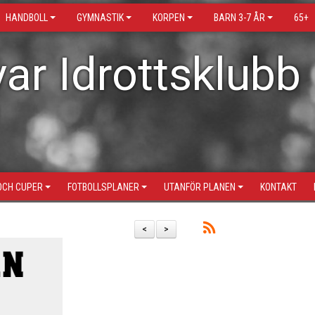
HANDBOLL
GYMNASTIK
KORPEN
BARN 3-7 ÅR
65+
ar Idrottsklubb
OCH CUPER
FOTBOLLSPLANER
UTANFÖR PLANEN
KONTAKT
<
>