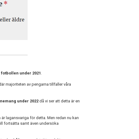
 fotbollen under 2021
.
är majoriteten av pengarna tillfaller våra
bonnemang under 2022
då vi ser att detta är en
 är lagansvariga för detta. Men redan nu kan
vill fortsätta samt även undersöka