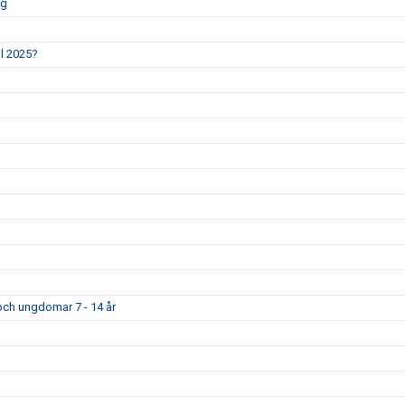
ng
l 2025?
och ungdomar 7 - 14 år