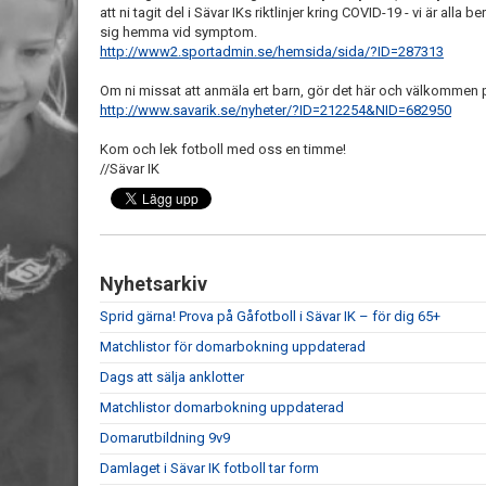
att ni tagit del i Sävar IKs riktlinjer kring COVID-19 - vi är alla 
sig hemma vid symptom.
http://www2.sportadmin.se/hemsida/sida/?ID=287313
Om ni missat att anmäla ert barn, gör det här och välkommen
http://www.savarik.se/nyheter/?ID=212254&NID=682950
Kom och lek fotboll med oss en timme!
//Sävar IK
Nyhetsarkiv
Sprid gärna! Prova på Gåfotboll i Sävar IK – för dig 65+
Matchlistor för domarbokning uppdaterad
Dags att sälja anklotter
Matchlistor domarbokning uppdaterad
Domarutbildning 9v9
Damlaget i Sävar IK fotboll tar form