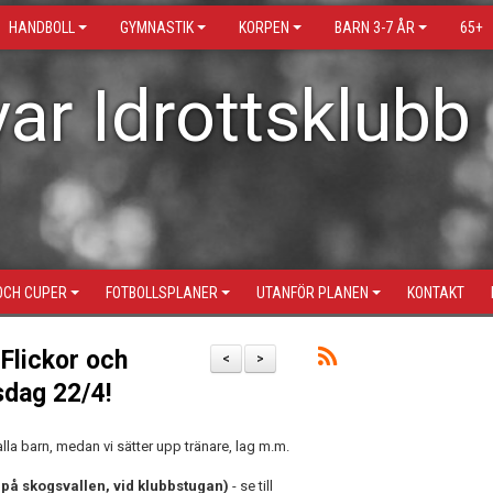
HANDBOLL
GYMNASTIK
KORPEN
BARN 3-7 ÅR
65+
ar Idrottsklubb
OCH CUPER
FOTBOLLSPLANER
UTANFÖR PLANEN
KONTAKT
 Flickor och
<
>
sdag 22/4!
a barn, medan vi sätter upp tränare, lag m.m.
 på skogsvallen, vid klubbstugan)
- se till