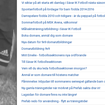
Vi siktar på att starta ett damlag i Sävar IK Fotboll nästa säso
Spontanfotboll på lördagar för barn födda 2014-2016
Damspelare födda 2010 och tidigare - är du peppad på fotbol
Sommarfotboll på MSK Arena, välkomna!
Målvaktsträning/utbildning i Sävar IK Fotboll
Boka domare, anmäl dig som domare
Nya datum för 9v9 domarutbildningar
Domarutbildning 9v9
Möt Emelie - fotbollssektionens nya ordförande
Till Sävar IK fotbollssektionen
Vem vill du ska leda fotbollssektionen imorgon?
Anmäl er som domare till höstens matcher
Påminnelse: Inbjudan till sommarens seriespel gällande barn 
Ny-gamla träningstider när mörkret på Prefab sakta drar in!
Lagsidan för domare finns nu inte längre!
Prefab redo för användning - flytt av träningstider