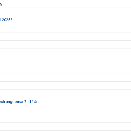
ng
l 2025?
och ungdomar 7 - 14 år