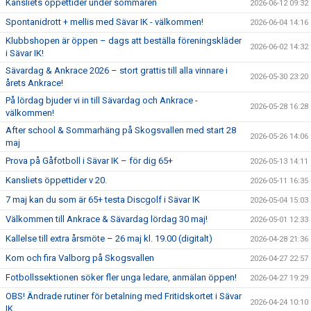
Kansliets öppettider under sommaren
2026-06-12 09:32
Spontanidrott + mellis med Sävar IK - välkommen!
2026-06-04 14:16
Klubbshopen är öppen – dags att beställa föreningskläder
2026-06-02 14:32
i Sävar IK!
Sävardag & Ankrace 2026 – stort grattis till alla vinnare i
2026-05-30 23:20
årets Ankrace!
På lördag bjuder vi in till Sävardag och Ankrace -
2026-05-28 16:28
välkommen!
After school & Sommarhäng på Skogsvallen med start 28
2026-05-26 14:06
maj
Prova på Gåfotboll i Sävar IK – för dig 65+
2026-05-13 14:11
Kansliets öppettider v 20.
2026-05-11 16:35
7 maj kan du som är 65+ testa Discgolf i Sävar IK
2026-05-04 15:03
Välkommen till Ankrace & Sävardag lördag 30 maj!
2026-05-01 12:33
Kallelse till extra årsmöte – 26 maj kl. 19.00 (digitalt)
2026-04-28 21:36
Kom och fira Valborg på Skogsvallen
2026-04-27 22:57
Fotbollssektionen söker fler unga ledare, anmälan öppen!
2026-04-27 19:29
OBS! Ändrade rutiner för betalning med Fritidskortet i Sävar
2026-04-24 10:10
IK