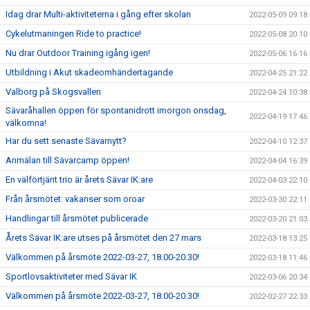
Idag drar Multi-aktiviteterna i gång efter skolan
2022-05-09 09:18
Cykelutmaningen Ride to practice!
2022-05-08 20:10
Nu drar Outdoor Training igång igen!
2022-05-06 16:16
Utbildning i Akut skadeomhändertagande
2022-04-25 21:22
Valborg på Skogsvallen
2022-04-24 10:38
Sävaråhallen öppen för spontanidrott imorgon onsdag,
2022-04-19 17:46
välkomna!
Har du sett senaste Sävarnytt?
2022-04-10 12:37
Anmälan till Sävarcamp öppen!
2022-04-04 16:39
En välförtjänt trio är årets Sävar IK:are
2022-04-03 22:10
Från årsmötet: vakanser som oroar
2022-03-30 22:11
Handlingar till årsmötet publicerade
2022-03-20 21:03
Årets Sävar IK:are utses på årsmötet den 27 mars
2022-03-18 13:25
Välkommen på årsmöte 2022-03-27, 18.00-20.30!
2022-03-18 11:46
Sportlovsaktiviteter med Sävar IK
2022-03-06 20:34
Välkommen på årsmöte 2022-03-27, 18.00-20.30!
2022-02-27 22:33