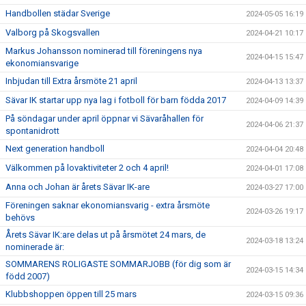
Handbollen städar Sverige
2024-05-05 16:19
Valborg på Skogsvallen
2024-04-21 10:17
Markus Johansson nominerad till föreningens nya
2024-04-15 15:47
ekonomiansvarige
Inbjudan till Extra årsmöte 21 april
2024-04-13 13:37
Sävar IK startar upp nya lag i fotboll för barn födda 2017
2024-04-09 14:39
På söndagar under april öppnar vi Sävaråhallen för
2024-04-06 21:37
spontanidrott
Next generation handboll
2024-04-04 20:48
Välkommen på lovaktiviteter 2 och 4 april!
2024-04-01 17:08
Anna och Johan är årets Sävar IK-are
2024-03-27 17:00
Föreningen saknar ekonomiansvarig - extra årsmöte
2024-03-26 19:17
behövs
Årets Sävar IK:are delas ut på årsmötet 24 mars, de
2024-03-18 13:24
nominerade är:
SOMMARENS ROLIGASTE SOMMARJOBB (för dig som är
2024-03-15 14:34
född 2007)
Klubbshoppen öppen till 25 mars
2024-03-15 09:36