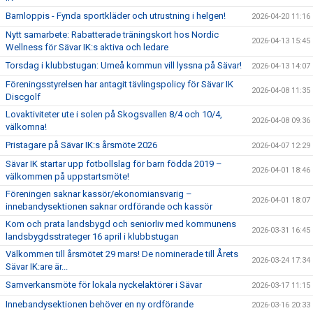
Barnloppis - Fynda sportkläder och utrustning i helgen!
2026-04-20 11:16
Nytt samarbete: Rabatterade träningskort hos Nordic
2026-04-13 15:45
Wellness för Sävar IK:s aktiva och ledare
Torsdag i klubbstugan: Umeå kommun vill lyssna på Sävar!
2026-04-13 14:07
Föreningsstyrelsen har antagit tävlingspolicy för Sävar IK
2026-04-08 11:35
Discgolf
Lovaktiviteter ute i solen på Skogsvallen 8/4 och 10/4,
2026-04-08 09:36
välkomna!
Pristagare på Sävar IK:s årsmöte 2026
2026-04-07 12:29
Sävar IK startar upp fotbollslag för barn födda 2019 –
2026-04-01 18:46
välkommen på uppstartsmöte!
Föreningen saknar kassör/ekonomiansvarig –
2026-04-01 18:07
innebandysektionen saknar ordförande och kassör
Kom och prata landsbygd och seniorliv med kommunens
2026-03-31 16:45
landsbygdsstrateger 16 april i klubbstugan
Välkommen till årsmötet 29 mars! De nominerade till Årets
2026-03-24 17:34
Sävar IK:are är...
Samverkansmöte för lokala nyckelaktörer i Sävar
2026-03-17 11:15
Innebandysektionen behöver en ny ordförande
2026-03-16 20:33