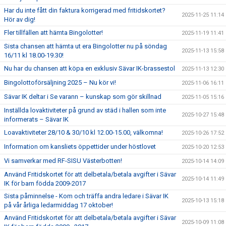
Har du inte fått din faktura korrigerad med fritidskortet?
2025-11-25 11:14
Hör av dig!
Fler tillfällen att hämta Bingolotter!
2025-11-19 11:41
Sista chansen att hämta ut era Bingolotter nu på söndag
2025-11-13 15:58
16/11 kl 18.00-19.30!
Nu har du chansen att köpa en exklusiv Sävar IK-brassestol
2025-11-13 12:30
Bingolottoförsäljning 2025 – Nu kör vi!
2025-11-06 16:11
Sävar IK deltar i Se varann – kunskap som gör skillnad
2025-11-05 15:16
Inställda lovaktiviteter på grund av städ i hallen som inte
2025-10-27 15:48
informerats – Sävar IK
Loavaktiviteter 28/10 & 30/10 kl 12.00-15.00, välkomna!
2025-10-26 17:52
Information om kansliets öppettider under höstlovet
2025-10-20 12:53
Vi samverkar med RF-SISU Västerbotten!
2025-10-14 14:09
Använd Fritidskortet för att delbetala/betala avgifter i Sävar
2025-10-14 11:49
IK för barn födda 2009-2017
Sista påminnelse - Kom och träffa andra ledare i Sävar IK
2025-10-13 15:18
på vår årliga ledarmiddag 17 oktober!
Använd Fritidskortet för att delbetala/betala avgifter i Sävar
2025-10-09 11:08