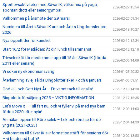
Sportlovsaktiviteter med Sävar IK, välkomna på yoga,
2026-02-27 15:54
spontanidrott eller seniorgympa!
Välkommen på årsmöte den 29 mars!
2026-02-20 09:34
Nominera till Årets Sävar IK:are och Årets Ungdomsledare
2026-02-19 10:27
2026
Nya öppettider för kansliet
2026-02-12 12:34
Start 16/2 för Matlådan: Ät din lunch tillsammans!
2026-02-12 12:10
Trivselenkät för medlemmar upp till 15 år i Sävar IK (födda
2026-02-06 14:08
2011 eller senare)
Vi söker ny ekonomiansvarig
2026-01-25 20:32
Återlämning av ej sålda Bingolotter sker 7 och 8 januari
2026-01-05 09:51
God Jul och Gott Nytt År – Ett varmt tack till er alla!
2025-12-19 14:30
Bingolottoförsäljning 2025 – VIKTIG INFORMATION
2025-12-17 15:35
Let’s Move It – Full fart nu, och vi fyller vi på med nya barn
2025-12-09 14:03
födda 2020 efter nyår!
Anmälan öppen till Rörelselek – Lek och rörelse för de
2025-12-04 14:39
yngsta (2021-2023)
Välkommen till Sävar IK:s informationsträff för seniorer 65+
2025-12-02 13:53
– vi bjuder på buffé!