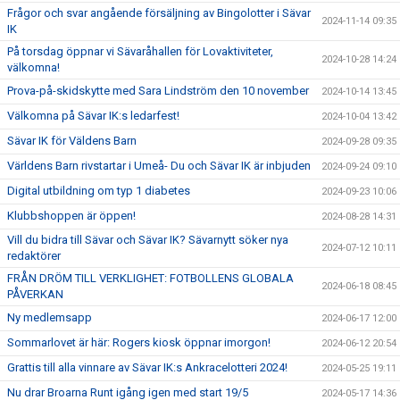
Frågor och svar angående försäljning av Bingolotter i Sävar
2024-11-14 09:35
IK
På torsdag öppnar vi Sävaråhallen för Lovaktiviteter,
2024-10-28 14:24
välkomna!
Prova-på-skidskytte med Sara Lindström den 10 november
2024-10-14 13:45
Välkomna på Sävar IK:s ledarfest!
2024-10-04 13:42
Sävar IK för Väldens Barn
2024-09-28 09:35
Världens Barn rivstartar i Umeå- Du och Sävar IK är inbjuden
2024-09-24 09:10
Digital utbildning om typ 1 diabetes
2024-09-23 10:06
Klubbshoppen är öppen!
2024-08-28 14:31
Vill du bidra till Sävar och Sävar IK? Sävarnytt söker nya
2024-07-12 10:11
redaktörer
FRÅN DRÖM TILL VERKLIGHET: FOTBOLLENS GLOBALA
2024-06-18 08:45
PÅVERKAN
Ny medlemsapp
2024-06-17 12:00
Sommarlovet är här: Rogers kiosk öppnar imorgon!
2024-06-12 20:54
Grattis till alla vinnare av Sävar IK:s Ankracelotteri 2024!
2024-05-25 19:11
Nu drar Broarna Runt igång igen med start 19/5
2024-05-17 14:36