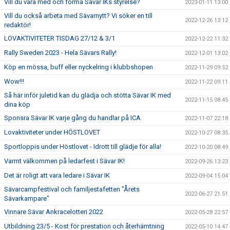
Vill du vara med och forma Sävar IKs styrelse?
2023-01-11 13:00
Vill du också arbeta med Sävarnytt? Vi söker en till
2022-12-26 13:12
redaktör!
LOVAKTIVITETER TISDAG 27/12 & 3/1
2022-12-22 11:32
Rally Sweden 2023 - Hela Sävars Rally!
2022-12-01 13:02
Köp en mössa, buff eller nyckelring i klubbshopen
2022-11-29 09:52
Wow!!!
2022-11-22 09:11
Så här inför juletid kan du glädja och stötta Sävar IK med
2022-11-15 08:45
dina köp
Sponsra Sävar IK varje gång du handlar på ICA
2022-11-07 22:18
Lovaktiviteter under HÖSTLOVET
2022-10-27 08:35
Sportloppis under Höstlovet - Idrott till glädje för alla!
2022-10-20 08:49
Varmt välkommen på ledarfest i Sävar IK!
2022-09-26 13:23
Det är roligt att vara ledare i Sävar IK
2022-09-04 15:04
Sävarcampfestival och familjestafetten "Årets
2022-06-27 21:51
Sävarkampare"
Vinnare Sävar Ankracelotteri 2022
2022-05-28 22:57
Utbildning 23/5 - Kost för prestation och återhämtning
2022-05-10 14:47