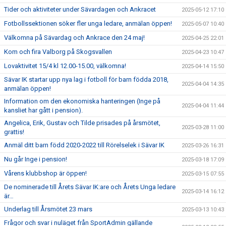
Tider och aktiviteter under Sävardagen och Ankracet
2025-05-12 17:10
Fotbollssektionen söker fler unga ledare, anmälan öppen!
2025-05-07 10:40
Välkomna på Sävardag och Ankrace den 24 maj!
2025-04-25 22:01
Kom och fira Valborg på Skogsvallen
2025-04-23 10:47
Lovaktivitet 15/4 kl 12.00-15.00, välkomna!
2025-04-14 15:50
Sävar IK startar upp nya lag i fotboll för barn födda 2018,
2025-04-04 14:35
anmälan öppen!
Information om den ekonomiska hanteringen (Inge på
2025-04-04 11:44
kansliet har gått i pension).
Angelica, Erik, Gustav och Tilde prisades på årsmötet,
2025-03-28 11:00
grattis!
Anmäl ditt barn född 2020-2022 till Rörelselek i Sävar IK
2025-03-26 16:31
Nu går Inge i pension!
2025-03-18 17:09
Vårens klubbshop är öppen!
2025-03-15 07:55
De nominerade till Årets Sävar IK:are och Årets Unga ledare
2025-03-14 16:12
är…
Underlag till Årsmötet 23 mars
2025-03-13 10:43
Frågor och svar i nuläget från SportAdmin gällande