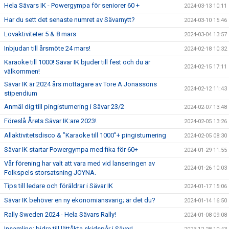
Hela Sävars IK - Powergympa för seniorer 60 +
2024-03-13 10:11
Har du sett det senaste numret av Sävarnytt?
2024-03-10 15:46
Lovaktiviteter 5 & 8 mars
2024-03-04 13:57
Inbjudan till årsmöte 24 mars!
2024-02-18 10:32
Karaoke till 1000! Sävar IK bjuder till fest och du är
2024-02-15 17:11
välkommen!
Sävar IK är 2024 års mottagare av Tore A Jonassons
2024-02-12 11:43
stipendium
Anmäl dig till pingisturnering i Sävar 23/2
2024-02-07 13:48
Föreslå Årets Sävar IK:are 2023!
2024-02-05 13:26
Allaktivitetsdisco & ”Karaoke till 1000”+ pingisturnering
2024-02-05 08:30
Sävar IK startar Powergympa med fika för 60+
2024-01-29 11:55
Vår förening har valt att vara med vid lanseringen av
2024-01-26 10:03
Folkspels storsatsning JOYNA.
Tips till ledare och föräldrar i Sävar IK
2024-01-17 15:06
Sävar IK behöver en ny ekonomiansvarig; är det du?
2024-01-14 16:50
Rally Sweden 2024 - Hela Sävars Rally!
2024-01-08 09:08
Insamling: bidra till lättåkta skidspår i Sävar!