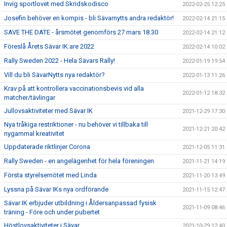
Invig sportlovet med Skridskodisco
2022-02-25 12:25
Josefin behöver en kompis - bli Sävarnytts andra redaktör!
2022-02-14 21:15
SAVE THE DATE - årsmötet genomförs 27 mars 18.30
2022-02-14 21:12
Föreslå Årets Sävar IK:are 2022
2022-02-14 10:02
Rally Sweden 2022 - Hela Sävars Rally!
2022-01-19 19:54
Vill du bli SävarNytts nya redaktör?
2022-01-13 11:26
Krav på att kontrollera vaccinationsbevis vid alla
2022-01-12 18:32
matcher/tävlingar
Jullovsaktiviteter med Sävar IK
2021-12-29 17:30
Nya tråkiga restriktioner - nu behöver vi tillbaka till
2021-12-21 20:42
nygammal kreativitet
Uppdaterade riktlinjer Corona
2021-12-05 11:31
Rally Sweden - en angelägenhet för hela föreningen
2021-11-21 14:19
Första styrelsemötet med Linda
2021-11-20 13:49
Lyssna på Sävar IKs nya ordförande
2021-11-15 12:47
Sävar IK erbjuder utbildning i Åldersanpassad fysisk
2021-11-09 08:46
träning - Före och under pubertet
Höstlovsaktiviteter i Sävar
2021-10-29 12:40