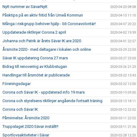
Nytt nummer av SävarNytt
2020-04-20 08:08
Påsktips på en aktiv fritid från Umeå Kommun
2020-04-10 11:10
Många i riskgrupp behöver hjälp - bli Coronavolontär!
2020-04-07 20:22
Uppdaterade riktlinjer Corona 2 april
2020-04-02 19:39
Johanna och Patrik är årets Sävar IK:are 2020
2020-04-01 22:57
Årsmöte 2020 - med deltagare i lokalen och online
2020-03-29 22:03
Sävar IK uppdatering Corona 27 mars
2020-03-27 23:03
Bidrag till renovering av Klubbstugan
2020-03-26 21:23
Handlingar till årsmötet är publicerade
2020-03-22 13:43
Föreningsdagar
2020-03-22 12:00
Corona och Sävar IK - uppdaterad info 19 mars
2020-03-19 09:00
Corona och styrelsens riktlinjer angående fortsatt träning
2020-03-13 18:11
Corona och Sävar IK
2020-03-12 22:02
Påminnelse: Årsmöte 2020
2020-03-11 22:02
Truppslaget 2020 Sävar inställt!!
2020-03-11 21:56
Sportlovsaktiviteter i Sävar
2020-02-28 12:25