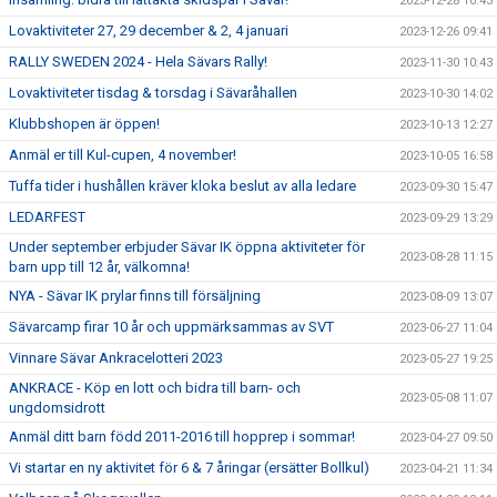
2023-12-28 10:43
Lovaktiviteter 27, 29 december & 2, 4 januari
2023-12-26 09:41
RALLY SWEDEN 2024 - Hela Sävars Rally!
2023-11-30 10:43
Lovaktiviteter tisdag & torsdag i Sävaråhallen
2023-10-30 14:02
Klubbshopen är öppen!
2023-10-13 12:27
Anmäl er till Kul-cupen, 4 november!
2023-10-05 16:58
Tuffa tider i hushållen kräver kloka beslut av alla ledare
2023-09-30 15:47
LEDARFEST
2023-09-29 13:29
Under september erbjuder Sävar IK öppna aktiviteter för
2023-08-28 11:15
barn upp till 12 år, välkomna!
NYA - Sävar IK prylar finns till försäljning
2023-08-09 13:07
Sävarcamp firar 10 år och uppmärksammas av SVT
2023-06-27 11:04
Vinnare Sävar Ankracelotteri 2023
2023-05-27 19:25
ANKRACE - Köp en lott och bidra till barn- och
2023-05-08 11:07
ungdomsidrott
Anmäl ditt barn född 2011-2016 till hopprep i sommar!
2023-04-27 09:50
Vi startar en ny aktivitet för 6 & 7 åringar (ersätter Bollkul)
2023-04-21 11:34