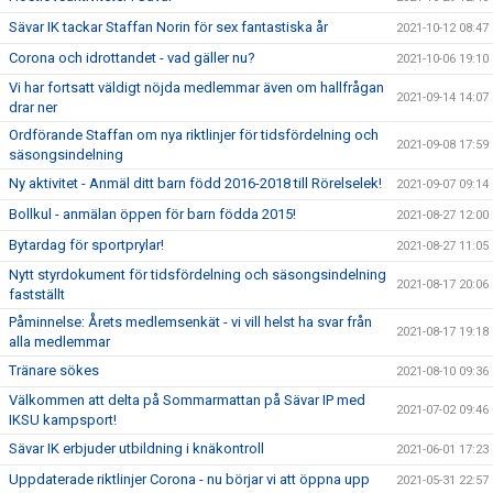
Sävar IK tackar Staffan Norin för sex fantastiska år
2021-10-12 08:47
Corona och idrottandet - vad gäller nu?
2021-10-06 19:10
Vi har fortsatt väldigt nöjda medlemmar även om hallfrågan
2021-09-14 14:07
drar ner
Ordförande Staffan om nya riktlinjer för tidsfördelning och
2021-09-08 17:59
säsongsindelning
Ny aktivitet - Anmäl ditt barn född 2016-2018 till Rörelselek!
2021-09-07 09:14
Bollkul - anmälan öppen för barn födda 2015!
2021-08-27 12:00
Bytardag för sportprylar!
2021-08-27 11:05
Nytt styrdokument för tidsfördelning och säsongsindelning
2021-08-17 20:06
fastställt
Påminnelse: Årets medlemsenkät - vi vill helst ha svar från
2021-08-17 19:18
alla medlemmar
Tränare sökes
2021-08-10 09:36
Välkommen att delta på Sommarmattan på Sävar IP med
2021-07-02 09:46
IKSU kampsport!
Sävar IK erbjuder utbildning i knäkontroll
2021-06-01 17:23
Uppdaterade riktlinjer Corona - nu börjar vi att öppna upp
2021-05-31 22:57