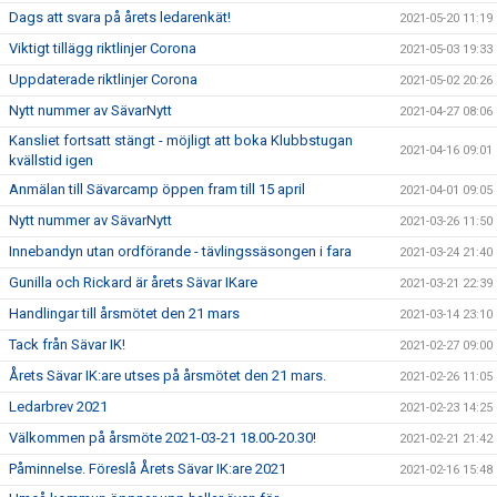
Dags att svara på årets ledarenkät!
2021-05-20 11:19
Viktigt tillägg riktlinjer Corona
2021-05-03 19:33
Uppdaterade riktlinjer Corona
2021-05-02 20:26
Nytt nummer av SävarNytt
2021-04-27 08:06
Kansliet fortsatt stängt - möjligt att boka Klubbstugan
2021-04-16 09:01
kvällstid igen
Anmälan till Sävarcamp öppen fram till 15 april
2021-04-01 09:05
Nytt nummer av SävarNytt
2021-03-26 11:50
Innebandyn utan ordförande - tävlingssäsongen i fara
2021-03-24 21:40
Gunilla och Rickard är årets Sävar IKare
2021-03-21 22:39
Handlingar till årsmötet den 21 mars
2021-03-14 23:10
Tack från Sävar IK!
2021-02-27 09:00
Årets Sävar IK:are utses på årsmötet den 21 mars.
2021-02-26 11:05
Ledarbrev 2021
2021-02-23 14:25
Välkommen på årsmöte 2021-03-21 18.00-20.30!
2021-02-21 21:42
Påminnelse. Föreslå Årets Sävar IK:are 2021
2021-02-16 15:48