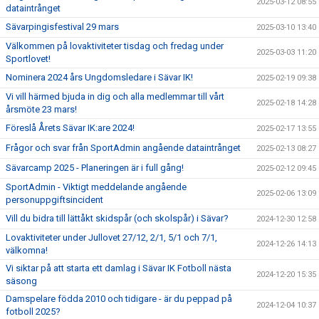
2025-03-12 08:55
dataintrånget
Sävarpingisfestival 29 mars
2025-03-10 13:40
Välkommen på lovaktiviteter tisdag och fredag under
2025-03-03 11:20
Sportlovet!
Nominera 2024 års Ungdomsledare i Sävar IK!
2025-02-19 09:38
Vi vill härmed bjuda in dig och alla medlemmar till vårt
2025-02-18 14:28
årsmöte 23 mars!
Föreslå Årets Sävar IK:are 2024!
2025-02-17 13:55
Frågor och svar från SportAdmin angående dataintrånget
2025-02-13 08:27
Sävarcamp 2025 - Planeringen är i full gång!
2025-02-12 09:45
SportAdmin - Viktigt meddelande angående
2025-02-06 13:09
personuppgiftsincident
Vill du bidra till lättåkt skidspår (och skolspår) i Sävar?
2024-12-30 12:58
Lovaktiviteter under Jullovet 27/12, 2/1, 5/1 och 7/1,
2024-12-26 14:13
välkomna!
Vi siktar på att starta ett damlag i Sävar IK Fotboll nästa
2024-12-20 15:35
säsong
Damspelare födda 2010 och tidigare - är du peppad på
2024-12-04 10:37
fotboll 2025?