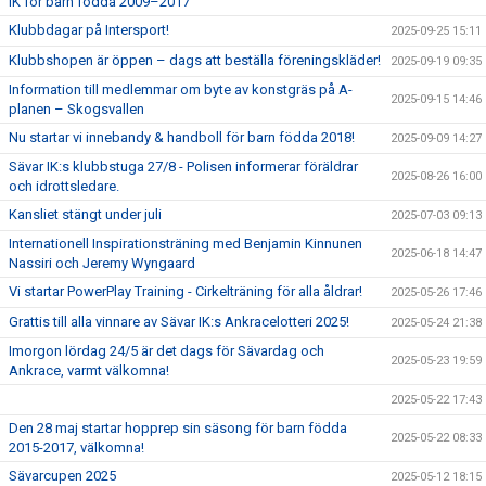
IK för barn födda 2009–2017
Klubbdagar på Intersport!
2025-09-25 15:11
Klubbshopen är öppen – dags att beställa föreningskläder!
2025-09-19 09:35
Information till medlemmar om byte av konstgräs på A-
2025-09-15 14:46
planen – Skogsvallen
Nu startar vi innebandy & handboll för barn födda 2018!
2025-09-09 14:27
Sävar IK:s klubbstuga 27/8 - Polisen informerar föräldrar
2025-08-26 16:00
och idrottsledare.
Kansliet stängt under juli
2025-07-03 09:13
Internationell Inspirationsträning med Benjamin Kinnunen
2025-06-18 14:47
Nassiri och Jeremy Wyngaard
Vi startar PowerPlay Training - Cirkelträning för alla åldrar!
2025-05-26 17:46
Grattis till alla vinnare av Sävar IK:s Ankracelotteri 2025!
2025-05-24 21:38
Imorgon lördag 24/5 är det dags för Sävardag och
2025-05-23 19:59
Ankrace, varmt välkomna!
2025-05-22 17:43
Den 28 maj startar hopprep sin säsong för barn födda
2025-05-22 08:33
2015-2017, välkomna!
Sävarcupen 2025
2025-05-12 18:15