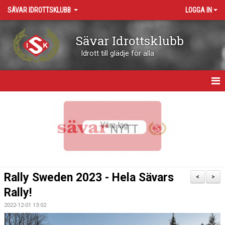
SÄVAR IDROTTSKLUBB
LOGGA IN
Sävar Idrottsklubb
Idrott till glädje för alla
HEM
OM KLUBBEN
KONTAKT
VÅRA ARENOR
Rally Sweden 2023 - Hela Sävars
<
>
KALENDER
Rally!
2022-12-01 13:02
BOKNING RESURSER