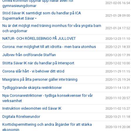
Umeå kommun öppnar upp hallar även för
2021-02-05 16:54
gymnasieungdomar
Stöd Sävar IK samtidigt som du handlar på ICA
2021-01-28 09:00
Supermarket Sävar •
Nu är det möjligt med träning inomhus för våra yngsta barn
2021-01-24 17:52
och ungdomar
NATUR- OCH RÖRELSEBINGO PÅ JULLOVET
2020-12-23 11:10
Corona: mer möjlighet till att idrotta - men bara utomhus
2020-12-21 18:33
Julbrev från ordförande Staffan
2020-12-20 17:39
Stötta Sävar IK när du handlar på Intersport
2020-12-02 10:00
Corona slår hårt - vi behöver ditt stöd
2020-11-29 11:15
Maxgräns på åtta personer gäller inte träning
2020-11-25 19:24
Tydliggörande skärpta restriktioner
2020-11-14 13:31
Nya Coronarestriktioner - tydliga konsekvenser för vår
2020-11-10 20:57
verksamhet
Instruktion videomöten vid Sävar IK
2020-11-02 15:27
Digitala Rörelserundor
2020-10-21 11:18
Korttidspermittering och andra åtgärder för att stärka
2020-10-19 20:08
ekonomin