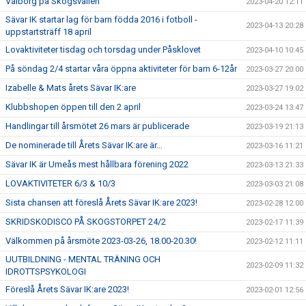
Valborg på Skogsvallen
2023-04-20 12:11
Sävar IK startar lag för barn födda 2016 i fotboll -
2023-04-13 20:28
uppstartsträff 18 april
Lovaktiviteter tisdag och torsdag under Påsklovet
2023-04-10 10:45
På söndag 2/4 startar våra öppna aktiviteter för barn 6-12år
2023-03-27 20:00
Izabelle & Mats årets Sävar IK:are
2023-03-27 19:02
Klubbshopen öppen till den 2 april
2023-03-24 13:47
Handlingar till årsmötet 26 mars är publicerade
2023-03-19 21:13
De nominerade till Årets Sävar IK:are är…
2023-03-16 11:21
Sävar IK är Umeås mest hållbara förening 2022
2023-03-13 21:33
LOVAKTIVITETER 6/3 & 10/3
2023-03-03 21:08
Sista chansen att föreslå Årets Sävar IK:are 2023!
2023-02-28 12:00
SKRIDSKODISCO PÅ SKOGSTORPET 24/2
2023-02-17 11:39
Välkommen på årsmöte 2023-03-26, 18.00-20.30!
2023-02-12 11:11
UUTBILDNING - MENTAL TRÄNING OCH
2023-02-09 11:32
IDROTTSPSYKOLOGI
Föreslå Årets Sävar IK:are 2023!
2023-02-01 12:56