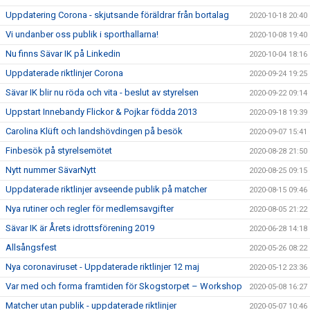
Uppdatering Corona - skjutsande föräldrar från bortalag
2020-10-18 20:40
Vi undanber oss publik i sporthallarna!
2020-10-08 19:40
Nu finns Sävar IK på Linkedin
2020-10-04 18:16
Uppdaterade riktlinjer Corona
2020-09-24 19:25
Sävar IK blir nu röda och vita - beslut av styrelsen
2020-09-22 09:14
Uppstart Innebandy Flickor & Pojkar födda 2013
2020-09-18 19:39
Carolina Klüft och landshövdingen på besök
2020-09-07 15:41
Finbesök på styrelsemötet
2020-08-28 21:50
Nytt nummer SävarNytt
2020-08-25 09:15
Uppdaterade riktlinjer avseende publik på matcher
2020-08-15 09:46
Nya rutiner och regler för medlemsavgifter
2020-08-05 21:22
Sävar IK är Årets idrottsförening 2019
2020-06-28 14:18
Allsångsfest
2020-05-26 08:22
Nya coronaviruset - Uppdaterade riktlinjer 12 maj
2020-05-12 23:36
Var med och forma framtiden för Skogstorpet – Workshop
2020-05-08 16:27
Matcher utan publik - uppdaterade riktlinjer
2020-05-07 10:46