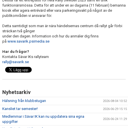
Dessa får ett entrépass för hela Rally Sweden 2023 samt en unik
funktionärsmössa. Detta för att under en av dagarna (11 februari) bemanna
kiosk eller agera entrévärd eller vara parkeringsvakt på något av de
publikområden vi ansvarar för.
Detta samtidigt som man är nära händelsernas centrum då rallyt går förbi
sträckan två gånger
under den dagen. Information och hur du anmäler dig finns
på
www.savarik.psimedia.se
Har du frågor?
Kontakta Sävar IKs rallyteam
rally@savarik.se
Nyhetsarkiv
Hälsning från klubbstugan
2026-08-04 10:52
Kansliet tar semester!
2026-06-29 15:15
Medlemmar i Sävar IK kan nu uppdatera sina egna
2026-06-24 11:29
uppgifter