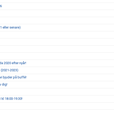
26
1 eller senare)
dda 2020 efter nyår!
a (2021-2023)
vi bjuder på buffé!
v dig!
 kl 18.00-19.30!