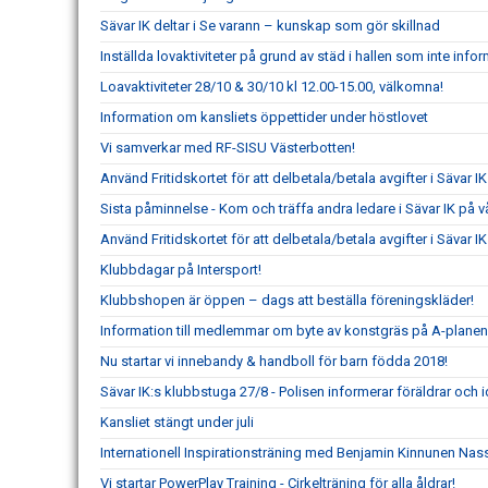
Sävar IK deltar i Se varann – kunskap som gör skillnad
Inställda lovaktiviteter på grund av städ i hallen som inte info
Loavaktiviteter 28/10 & 30/10 kl 12.00-15.00, välkomna!
Information om kansliets öppettider under höstlovet
Vi samverkar med RF-SISU Västerbotten!
Använd Fritidskortet för att delbetala/betala avgifter i Sävar 
Sista påminnelse - Kom och träffa andra ledare i Sävar IK på v
Använd Fritidskortet för att delbetala/betala avgifter i Sävar
Klubbdagar på Intersport!
Klubbshopen är öppen – dags att beställa föreningskläder!
Information till medlemmar om byte av konstgräs på A-plane
Nu startar vi innebandy & handboll för barn födda 2018!
Sävar IK:s klubbstuga 27/8 - Polisen informerar föräldrar och i
Kansliet stängt under juli
Internationell Inspirationsträning med Benjamin Kinnunen Na
Vi startar PowerPlay Training - Cirkelträning för alla åldrar!