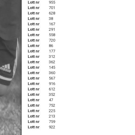
Lott nr
955
Lott nr
701
Lott nr
628
Lott nr
38
Lott nr
167
Lott nr
291
Lott nr
558
Lott nr
720
Lott nr
86
Lott nr
177
Lott nr
312
Lott nr
362
Lott nr
145
Lott nr
360
Lott nr
567
Lott nr
916
Lott nr
612
Lott nr
352
Lott nr
47
Lott nr
752
Lott nr
225
Lott nr
213
Lott nr
759
Lott nr
922