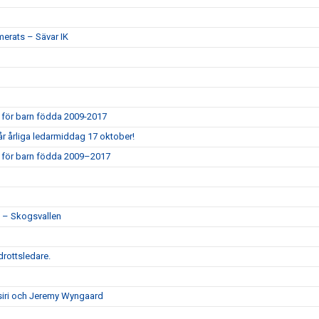
rmerats – Sävar IK
IK för barn födda 2009-2017
år årliga ledarmiddag 17 oktober!
 IK för barn födda 2009–2017
n – Skogsvallen
drottsledare.
ssiri och Jeremy Wyngaard