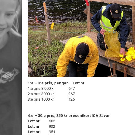
1:a – 3:e pris, pengar Lott nr
1:a pris 8 000 kr 647
2:a pris 3000 kr 267
3:e pris 1000 kr 126
4:e – 30:e pris, 350 kr presentkort ICA Sävar
Lott nr
685
Lott nr
932
Lott nr
951