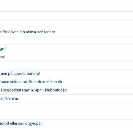
för Sävar IK:s aktiva och ledare
cgolf
na!
ommen på uppstartsmöte!
ionen saknar ordförande och kassör
bygdsstrateger 16 april i klubbstugan
 IK:are är...
drott eller seniorgympa!