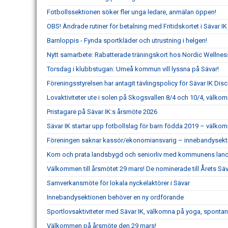
Fotbollssektionen söker fler unga ledare, anmälan öppen!
OBS! Ändrade rutiner för betalning med Fritidskortet i Sävar IK
Barnloppis - Fynda sportkläder och utrustning i helgen!
Nytt samarbete: Rabatterade träningskort hos Nordic Wellness 
Torsdag i klubbstugan: Umeå kommun vill lyssna på Sävar!
Föreningsstyrelsen har antagit tävlingspolicy för Sävar IK Dis
Lovaktiviteter ute i solen på Skogsvallen 8/4 och 10/4, välkom
Pristagare på Sävar IK:s årsmöte 2026
Sävar IK startar upp fotbollslag för barn födda 2019 – välk
Föreningen saknar kassör/ekonomiansvarig – innebandysekt
Kom och prata landsbygd och seniorliv med kommunens lands
Välkommen till årsmötet 29 mars! De nominerade till Årets Sävar
Samverkansmöte för lokala nyckelaktörer i Sävar
Innebandysektionen behöver en ny ordförande
Sportlovsaktiviteter med Sävar IK, välkomna på yoga, spontani
Välkommen på årsmöte den 29 mars!