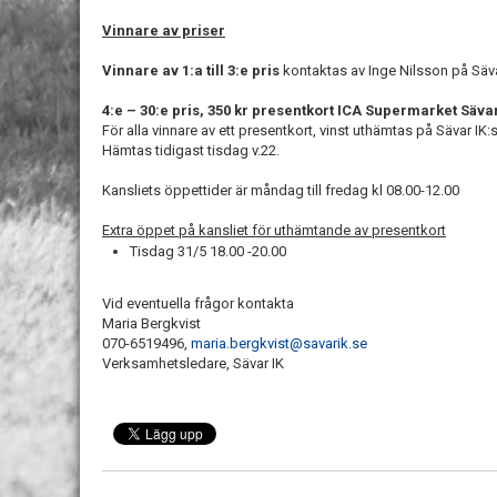
Vinnare av priser
Vinnare av 1:a till 3:e pris
kontaktas av Inge Nilsson på Säva
4:e – 30:e pris, 350 kr presentkort ICA Supermarket Säva
För alla vinnare av ett presentkort, vinst uthämtas på Sävar IK:
Hämtas tidigast tisdag v.22.
Kansliets öppettider är måndag till fredag kl 08.00-12.00
Extra öppet på kansliet för uthämtande av presentkort
Tisdag 31/5 18.00 -20.00
Vid eventuella frågor kontakta
Maria Bergkvist
070-6519496,
maria.bergkvist@savarik.se
Verksamhetsledare, Sävar IK