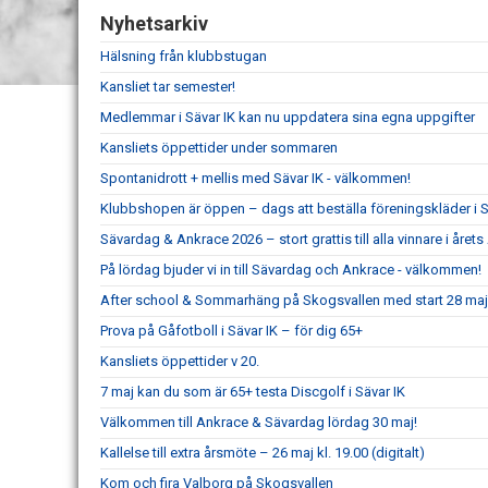
Nyhetsarkiv
Hälsning från klubbstugan
Kansliet tar semester!
Medlemmar i Sävar IK kan nu uppdatera sina egna uppgifter
Kansliets öppettider under sommaren
Spontanidrott + mellis med Sävar IK - välkommen!
Klubbshopen är öppen – dags att beställa föreningskläder i S
Sävardag & Ankrace 2026 – stort grattis till alla vinnare i året
På lördag bjuder vi in till Sävardag och Ankrace - välkommen!
After school & Sommarhäng på Skogsvallen med start 28 maj
Prova på Gåfotboll i Sävar IK – för dig 65+
Kansliets öppettider v 20.
7 maj kan du som är 65+ testa Discgolf i Sävar IK
Välkommen till Ankrace & Sävardag lördag 30 maj!
Kallelse till extra årsmöte – 26 maj kl. 19.00 (digitalt)
Kom och fira Valborg på Skogsvallen