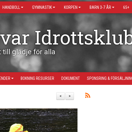
HANDBOLL
GYMNASTIK
KORPEN
BARN 3-7 ÅR
65+
var Idrottsklu
 till glädje för alla
ENDER
BOKNING RESURSER
DOKUMENT
SPONSRING & FÖRSÄLJNIN
2
<
>