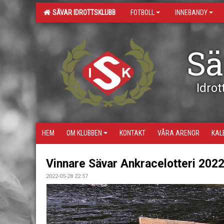
SÄVAR IDROTTSKLUBB
FOTBOLL
INNEBANDY
Sä
Idrott
HEM
OM KLUBBEN
KONTAKT
VÅRA ARENOR
KAL
Vinnare Sävar Ankracelotteri 202
2022-05-28 22:57