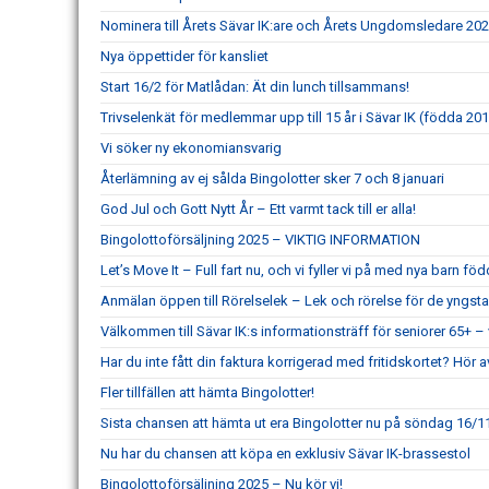
Nominera till Årets Sävar IK:are och Årets Ungdomsledare 20
Nya öppettider för kansliet
Start 16/2 för Matlådan: Ät din lunch tillsammans!
Trivselenkät för medlemmar upp till 15 år i Sävar IK (födda 201
Vi söker ny ekonomiansvarig
Återlämning av ej sålda Bingolotter sker 7 och 8 januari
God Jul och Gott Nytt År – Ett varmt tack till er alla!
Bingolottoförsäljning 2025 – VIKTIG INFORMATION
Let’s Move It – Full fart nu, och vi fyller vi på med nya barn fö
Anmälan öppen till Rörelselek – Lek och rörelse för de yngst
Välkommen till Sävar IK:s informationsträff för seniorer 65+ – 
Har du inte fått din faktura korrigerad med fritidskortet? Hör a
Fler tillfällen att hämta Bingolotter!
Sista chansen att hämta ut era Bingolotter nu på söndag 16/11
Nu har du chansen att köpa en exklusiv Sävar IK-brassestol
Bingolottoförsäljning 2025 – Nu kör vi!