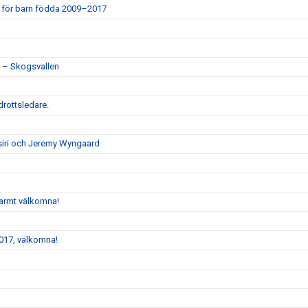
 IK för barn födda 2009–2017
n – Skogsvallen
drottsledare.
ssiri och Jeremy Wyngaard
varmt välkomna!
017, välkomna!