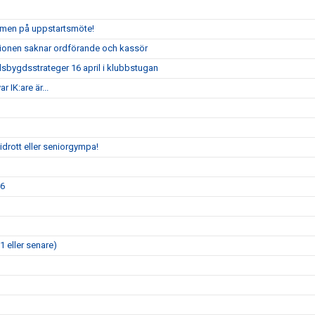
ommen på uppstartsmöte!
ionen saknar ordförande och kassör
bygdsstrateger 16 april i klubbstugan
 IK:are är...
drott eller seniorgympa!
26
1 eller senare)