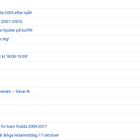
dda 2020 efter nyår!
a (2021-2023)
vi bjuder på buffé!
v dig!
 kl 18.00-19.30!
rmerats – Sävar IK
IK för barn födda 2009-2017
år årliga ledarmiddag 17 oktober!