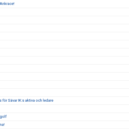
s Ankrace!
för Sävar IK:s aktiva och ledare
cgolf
na!