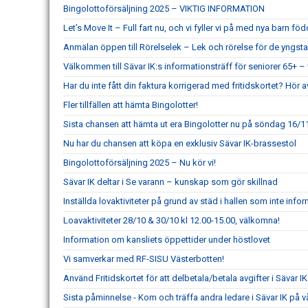
Bingolottoförsäljning 2025 – VIKTIG INFORMATION
Let’s Move It – Full fart nu, och vi fyller vi på med nya barn fö
Anmälan öppen till Rörelselek – Lek och rörelse för de yngst
Välkommen till Sävar IK:s informationsträff för seniorer 65+ – 
Har du inte fått din faktura korrigerad med fritidskortet? Hör a
Fler tillfällen att hämta Bingolotter!
Sista chansen att hämta ut era Bingolotter nu på söndag 16/11
Nu har du chansen att köpa en exklusiv Sävar IK-brassestol
Bingolottoförsäljning 2025 – Nu kör vi!
Sävar IK deltar i Se varann – kunskap som gör skillnad
Inställda lovaktiviteter på grund av städ i hallen som inte info
Loavaktiviteter 28/10 & 30/10 kl 12.00-15.00, välkomna!
Information om kansliets öppettider under höstlovet
Vi samverkar med RF-SISU Västerbotten!
Använd Fritidskortet för att delbetala/betala avgifter i Sävar 
Sista påminnelse - Kom och träffa andra ledare i Sävar IK på v