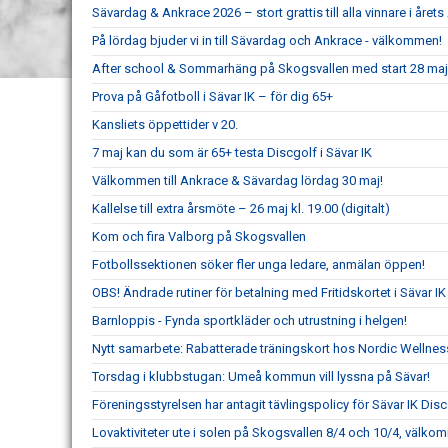
Sävardag & Ankrace 2026 – stort grattis till alla vinnare i året
På lördag bjuder vi in till Sävardag och Ankrace - välkommen!
After school & Sommarhäng på Skogsvallen med start 28 maj
Prova på Gåfotboll i Sävar IK – för dig 65+
Kansliets öppettider v 20.
7 maj kan du som är 65+ testa Discgolf i Sävar IK
Välkommen till Ankrace & Sävardag lördag 30 maj!
Kallelse till extra årsmöte – 26 maj kl. 19.00 (digitalt)
Kom och fira Valborg på Skogsvallen
Fotbollssektionen söker fler unga ledare, anmälan öppen!
OBS! Ändrade rutiner för betalning med Fritidskortet i Sävar IK
Barnloppis - Fynda sportkläder och utrustning i helgen!
Nytt samarbete: Rabatterade träningskort hos Nordic Wellness 
Torsdag i klubbstugan: Umeå kommun vill lyssna på Sävar!
Föreningsstyrelsen har antagit tävlingspolicy för Sävar IK Dis
Lovaktiviteter ute i solen på Skogsvallen 8/4 och 10/4, välkom