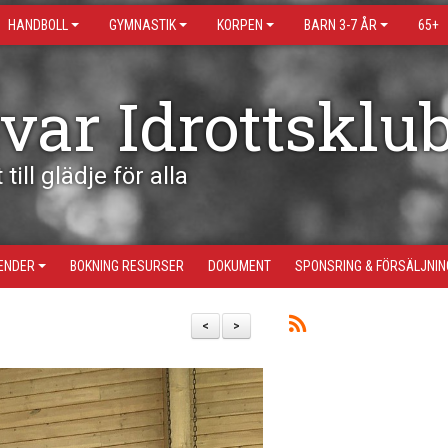
HANDBOLL
GYMNASTIK
KORPEN
BARN 3-7 ÅR
65+
var Idrottsklu
 till glädje för alla
ENDER
BOKNING RESURSER
DOKUMENT
SPONSRING & FÖRSÄLJNIN
<
>