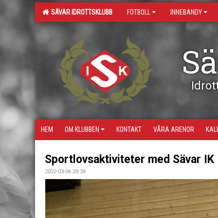
SÄVAR IDROTTSKLUBB
FOTBOLL
INNEBANDY
Sä
Idrott
HEM
OM KLUBBEN
KONTAKT
VÅRA ARENOR
KAL
Sportlovsaktiviteter med Sävar IK
2022-03-06 20:34