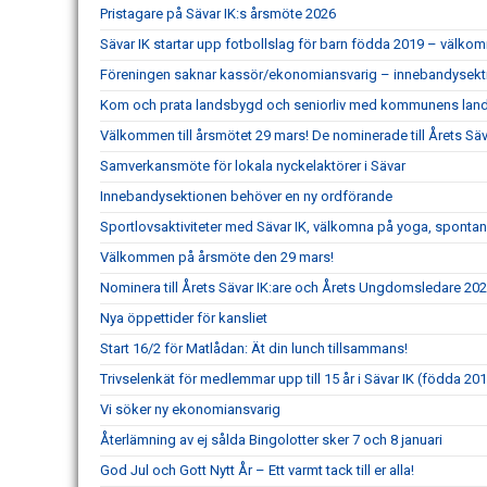
Pristagare på Sävar IK:s årsmöte 2026
Sävar IK startar upp fotbollslag för barn födda 2019 – välk
Föreningen saknar kassör/ekonomiansvarig – innebandysekt
Kom och prata landsbygd och seniorliv med kommunens lands
Välkommen till årsmötet 29 mars! De nominerade till Årets Sävar
Samverkansmöte för lokala nyckelaktörer i Sävar
Innebandysektionen behöver en ny ordförande
Sportlovsaktiviteter med Sävar IK, välkomna på yoga, spontani
Välkommen på årsmöte den 29 mars!
Nominera till Årets Sävar IK:are och Årets Ungdomsledare 20
Nya öppettider för kansliet
Start 16/2 för Matlådan: Ät din lunch tillsammans!
Trivselenkät för medlemmar upp till 15 år i Sävar IK (födda 201
Vi söker ny ekonomiansvarig
Återlämning av ej sålda Bingolotter sker 7 och 8 januari
God Jul och Gott Nytt År – Ett varmt tack till er alla!