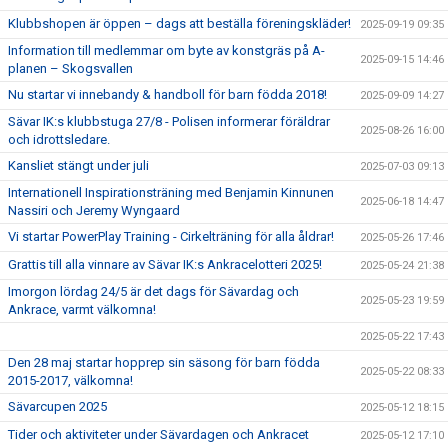
Klubbshopen är öppen – dags att beställa föreningskläder!
2025-09-19 09:35
Information till medlemmar om byte av konstgräs på A-
2025-09-15 14:46
planen – Skogsvallen
Nu startar vi innebandy & handboll för barn födda 2018!
2025-09-09 14:27
Sävar IK:s klubbstuga 27/8 - Polisen informerar föräldrar
2025-08-26 16:00
och idrottsledare.
Kansliet stängt under juli
2025-07-03 09:13
Internationell Inspirationsträning med Benjamin Kinnunen
2025-06-18 14:47
Nassiri och Jeremy Wyngaard
Vi startar PowerPlay Training - Cirkelträning för alla åldrar!
2025-05-26 17:46
Grattis till alla vinnare av Sävar IK:s Ankracelotteri 2025!
2025-05-24 21:38
Imorgon lördag 24/5 är det dags för Sävardag och
2025-05-23 19:59
Ankrace, varmt välkomna!
2025-05-22 17:43
Den 28 maj startar hopprep sin säsong för barn födda
2025-05-22 08:33
2015-2017, välkomna!
Sävarcupen 2025
2025-05-12 18:15
Tider och aktiviteter under Sävardagen och Ankracet
2025-05-12 17:10