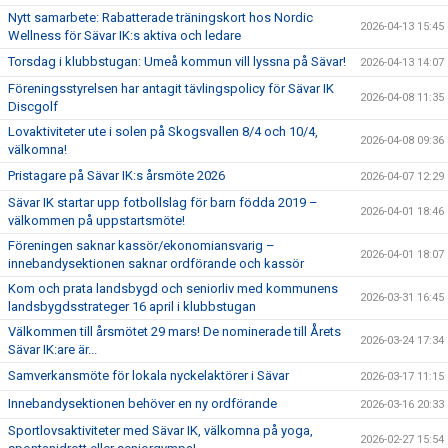
Nytt samarbete: Rabatterade träningskort hos Nordic
2026-04-13 15:45
Wellness för Sävar IK:s aktiva och ledare
Torsdag i klubbstugan: Umeå kommun vill lyssna på Sävar!
2026-04-13 14:07
Föreningsstyrelsen har antagit tävlingspolicy för Sävar IK
2026-04-08 11:35
Discgolf
Lovaktiviteter ute i solen på Skogsvallen 8/4 och 10/4,
2026-04-08 09:36
välkomna!
Pristagare på Sävar IK:s årsmöte 2026
2026-04-07 12:29
Sävar IK startar upp fotbollslag för barn födda 2019 –
2026-04-01 18:46
välkommen på uppstartsmöte!
Föreningen saknar kassör/ekonomiansvarig –
2026-04-01 18:07
innebandysektionen saknar ordförande och kassör
Kom och prata landsbygd och seniorliv med kommunens
2026-03-31 16:45
landsbygdsstrateger 16 april i klubbstugan
Välkommen till årsmötet 29 mars! De nominerade till Årets
2026-03-24 17:34
Sävar IK:are är...
Samverkansmöte för lokala nyckelaktörer i Sävar
2026-03-17 11:15
Innebandysektionen behöver en ny ordförande
2026-03-16 20:33
Sportlovsaktiviteter med Sävar IK, välkomna på yoga,
2026-02-27 15:54