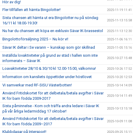
Hör av dig!
Fler tillfällen att hämta Bingolotter!
2025-11-19 11:41
Sista chansen att hämta ut era Bingolotter nu på söndag
2025-11-13 15:58
16/11 kl 18.00-19.30!
Nu har du chansen att köpa en exklusiv Sävar IK-brassestol
2025-11-13 12:30
Bingolottoförsäljning 2025 – Nu kör vi!
2025-11-06 16:11
Sävar IK deltar i Se varann – kunskap som gör skillnad
2025-11-05 15:16
Inställda lovaktiviteter på grund av städ i hallen som inte
2025-10-27 15:48
informerats – Sävar IK
Loavaktiviteter 28/10 & 30/10 kl 12.00-15.00, välkomna!
2025-10-26 17:52
Information om kansliets öppettider under höstlovet
2025-10-20 12:53
Vi samverkar med RF-SISU Västerbotten!
2025-10-14 14:09
Använd Fritidskortet för att delbetala/betala avgifter i Sävar
2025-10-14 11:49
IK för barn födda 2009-2017
Sista påminnelse - Kom och träffa andra ledare i Sävar IK
2025-10-13 15:18
på vår årliga ledarmiddag 17 oktober!
Använd Fritidskortet för att delbetala/betala avgifter i Sävar
2025-10-09 11:08
IK för barn födda 2009–2017
Klubbdagar på Intersport!
2025-09-25 15:11