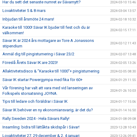
Har du sett det senaste numret av Sävarnytt?
2024-03-10 15:46
Lovaktiviteter 5 & 8 mars
2024-03-04 13:57
Inbjudan till årsmöte 24 mars!
2024-02-18 10:32
Karaoke till 1000! Sävar IK bjuder till fest och du är
2024-02-15 17:11
välkommen!
Sävar IK är 2024 års mottagare av Tore A Jonassons
2024-02-12 11:43
stipendium
Anmäl dig till pingisturnering i Sävar 23/2
2024-02-07 13:48
Föreslå Årets Sävar IK:are 2023!
2024-02-05 13:26
Allaktivitetsdisco & ”Karaoke till 1000”+ pingisturnering
2024-02-05 08:30
Sävar IK startar Powergympa med fika för 60+
2024-01-29 11:55
Vår förening har valt att vara med vid lanseringen av
2024-01-26 10:03
Folkspels storsatsning JOYNA.
Tips till ledare och föräldrar i Sävar IK
2024-01-17 15:06
Sävar IK behöver en ny ekonomiansvarig; är det du?
2024-01-14 16:50
Rally Sweden 2024 - Hela Sävars Rally!
2024-01-08 09:08
Insamling: bidra till lättåkta skidspår i Sävar!
2023-12-28 10:43
Lovaktiviteter 27, 29 december & 2, 4 januari
2023-12-26 09:41