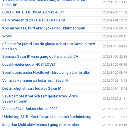
2022-12-26 13:12
redaktör!
LOVAKTIVITETER TISDAG 27/12 & 3/1
2022-12-22 11:32
Rally Sweden 2023 - Hela Sävars Rally!
2022-12-01 13:02
Köp en mössa, buff eller nyckelring i klubbshopen
2022-11-29 09:52
Wow!!!
2022-11-22 09:11
Så här inför juletid kan du glädja och stötta Sävar IK med
2022-11-15 08:45
dina köp
Sponsra Sävar IK varje gång du handlar på ICA
2022-11-07 22:18
Lovaktiviteter under HÖSTLOVET
2022-10-27 08:35
Sportloppis under Höstlovet - Idrott till glädje för alla!
2022-10-20 08:49
Varmt välkommen på ledarfest i Sävar IK!
2022-09-26 13:23
Det är roligt att vara ledare i Sävar IK
2022-09-04 15:04
Sävarcampfestival och familjestafetten "Årets
2022-06-27 21:51
Sävarkampare"
Vinnare Sävar Ankracelotteri 2022
2022-05-28 22:57
Utbildning 23/5 - Kost för prestation och återhämtning
2022-05-10 14:47
Idag drar Multi-aktiviteterna i gång efter skolan
2022-05-09 09:18