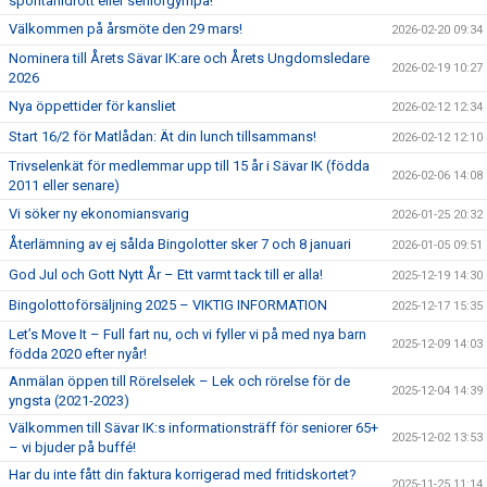
spontanidrott eller seniorgympa!
Välkommen på årsmöte den 29 mars!
2026-02-20 09:34
Nominera till Årets Sävar IK:are och Årets Ungdomsledare
2026-02-19 10:27
2026
Nya öppettider för kansliet
2026-02-12 12:34
Start 16/2 för Matlådan: Ät din lunch tillsammans!
2026-02-12 12:10
Trivselenkät för medlemmar upp till 15 år i Sävar IK (födda
2026-02-06 14:08
2011 eller senare)
Vi söker ny ekonomiansvarig
2026-01-25 20:32
Återlämning av ej sålda Bingolotter sker 7 och 8 januari
2026-01-05 09:51
God Jul och Gott Nytt År – Ett varmt tack till er alla!
2025-12-19 14:30
Bingolottoförsäljning 2025 – VIKTIG INFORMATION
2025-12-17 15:35
Let’s Move It – Full fart nu, och vi fyller vi på med nya barn
2025-12-09 14:03
födda 2020 efter nyår!
Anmälan öppen till Rörelselek – Lek och rörelse för de
2025-12-04 14:39
yngsta (2021-2023)
Välkommen till Sävar IK:s informationsträff för seniorer 65+
2025-12-02 13:53
– vi bjuder på buffé!
Har du inte fått din faktura korrigerad med fritidskortet?
2025-11-25 11:14