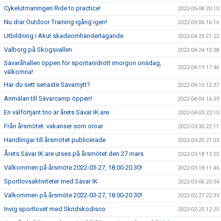
Cykelutmaningen Ride to practice!
2022-05-08 20:10
Nu drar Outdoor Training igång igen!
2022-05-06 16:16
Utbildning i Akut skadeomhändertagande
2022-04-25 21:22
Valborg på Skogsvallen
2022-04-24 10:38
Sävaråhallen öppen för spontanidrott imorgon onsdag,
2022-04-19 17:46
välkomna!
Har du sett senaste Sävarnytt?
2022-04-10 12:37
Anmälan till Sävarcamp öppen!
2022-04-04 16:39
En välförtjänt trio är årets Sävar IK:are
2022-04-03 22:10
Från årsmötet: vakanser som oroar
2022-03-30 22:11
Handlingar till årsmötet publicerade
2022-03-20 21:03
Årets Sävar IK:are utses på årsmötet den 27 mars
2022-03-18 13:25
Välkommen på årsmöte 2022-03-27, 18.00-20.30!
2022-03-18 11:46
Sportlovsaktiviteter med Sävar IK
2022-03-06 20:34
Välkommen på årsmöte 2022-03-27, 18.00-20.30!
2022-02-27 22:33
Invig sportlovet med Skridskodisco
2022-02-25 12:25