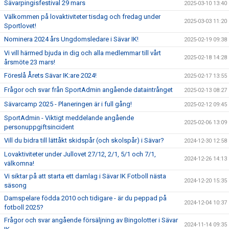
Sävarpingisfestival 29 mars
2025-03-10 13:40
Välkommen på lovaktiviteter tisdag och fredag under
2025-03-03 11:20
Sportlovet!
Nominera 2024 års Ungdomsledare i Sävar IK!
2025-02-19 09:38
Vi vill härmed bjuda in dig och alla medlemmar till vårt
2025-02-18 14:28
årsmöte 23 mars!
Föreslå Årets Sävar IK:are 2024!
2025-02-17 13:55
Frågor och svar från SportAdmin angående dataintrånget
2025-02-13 08:27
Sävarcamp 2025 - Planeringen är i full gång!
2025-02-12 09:45
SportAdmin - Viktigt meddelande angående
2025-02-06 13:09
personuppgiftsincident
Vill du bidra till lättåkt skidspår (och skolspår) i Sävar?
2024-12-30 12:58
Lovaktiviteter under Jullovet 27/12, 2/1, 5/1 och 7/1,
2024-12-26 14:13
välkomna!
Vi siktar på att starta ett damlag i Sävar IK Fotboll nästa
2024-12-20 15:35
säsong
Damspelare födda 2010 och tidigare - är du peppad på
2024-12-04 10:37
fotboll 2025?
Frågor och svar angående försäljning av Bingolotter i Sävar
2024-11-14 09:35