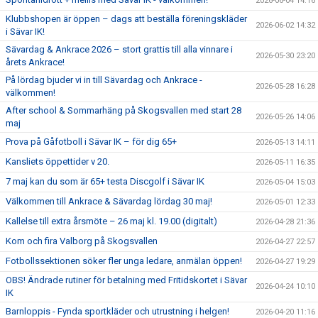
2026-06-04 14:16
Klubbshopen är öppen – dags att beställa föreningskläder
2026-06-02 14:32
i Sävar IK!
Sävardag & Ankrace 2026 – stort grattis till alla vinnare i
2026-05-30 23:20
årets Ankrace!
På lördag bjuder vi in till Sävardag och Ankrace -
2026-05-28 16:28
välkommen!
After school & Sommarhäng på Skogsvallen med start 28
2026-05-26 14:06
maj
Prova på Gåfotboll i Sävar IK – för dig 65+
2026-05-13 14:11
Kansliets öppettider v 20.
2026-05-11 16:35
7 maj kan du som är 65+ testa Discgolf i Sävar IK
2026-05-04 15:03
Välkommen till Ankrace & Sävardag lördag 30 maj!
2026-05-01 12:33
Kallelse till extra årsmöte – 26 maj kl. 19.00 (digitalt)
2026-04-28 21:36
Kom och fira Valborg på Skogsvallen
2026-04-27 22:57
Fotbollssektionen söker fler unga ledare, anmälan öppen!
2026-04-27 19:29
OBS! Ändrade rutiner för betalning med Fritidskortet i Sävar
2026-04-24 10:10
IK
Barnloppis - Fynda sportkläder och utrustning i helgen!
2026-04-20 11:16