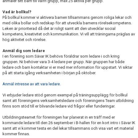
anmäler sitt barn till valfri grupp, max 25 aktiva per grupp.
Vad är bollkul?
På bollkul
kommer vi aktivera barnen tillsammans genom roliga lekar och
med olika bollar och redskap för att utveckla barnens rörelsekompetens.
Leken är prioriterad då det är roligt samt att den utvecklar social
kompetens, kreativitet och kommunikation. Vi vill att träningarna präglas av
hög aktivitet och rörelse.
Anmäl dig som ledare
I en förening
som Sävar IK behövs föräldrar som ledare i och kring
gruppen. Ni behöver vara
3-4 ledare per grupp. När gruppen har både
ledare och barn kontaktar vi er med mer information för uppstart. Vi siktar
på att starta igång verksamheten i början på oktober.
Anmäl intresse av att vara ledare.
Vi erbjuder ledare
stöd
genom exempel på träningsupplägg för bollkul
samt att föreningens verksamhetsledare och föreningens Team utbildning
finns som stöd till er blivande ledare vid frågor eller funderingar.
Utbildningsteamet för föreningen har planerat in en träff med er
kommande ledare till den 26 september i B-hallen för en kort intro i Sävar IK
samt att vi kommer testa en del lekar tillsammans och visa vart ert material
kommer finnas.