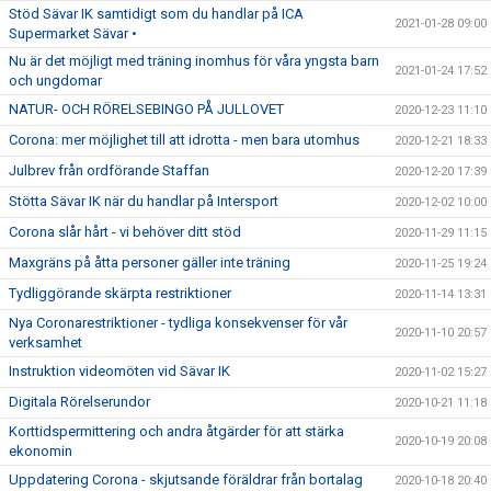
Stöd Sävar IK samtidigt som du handlar på ICA
2021-01-28 09:00
Supermarket Sävar •
Nu är det möjligt med träning inomhus för våra yngsta barn
2021-01-24 17:52
och ungdomar
NATUR- OCH RÖRELSEBINGO PÅ JULLOVET
2020-12-23 11:10
Corona: mer möjlighet till att idrotta - men bara utomhus
2020-12-21 18:33
Julbrev från ordförande Staffan
2020-12-20 17:39
Stötta Sävar IK när du handlar på Intersport
2020-12-02 10:00
Corona slår hårt - vi behöver ditt stöd
2020-11-29 11:15
Maxgräns på åtta personer gäller inte träning
2020-11-25 19:24
Tydliggörande skärpta restriktioner
2020-11-14 13:31
Nya Coronarestriktioner - tydliga konsekvenser för vår
2020-11-10 20:57
verksamhet
Instruktion videomöten vid Sävar IK
2020-11-02 15:27
Digitala Rörelserundor
2020-10-21 11:18
Korttidspermittering och andra åtgärder för att stärka
2020-10-19 20:08
ekonomin
Uppdatering Corona - skjutsande föräldrar från bortalag
2020-10-18 20:40