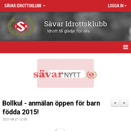
SÄVAR IDROTTSKLUBB
LOGGA IN
Sävar Idrottsklubb
Idrott till glädje för alla
HEM
OM KLUBBEN
KONTAKT
VÅRA ARENOR
Bollkul - anmälan öppen för barn
<
>
KALENDER
födda 2015!
2021-08-27 12:00
BOKNING RESURSER