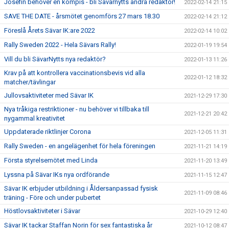
Josefin behöver en kompis - bli Sävarnytts andra redaktör!
2022-02-14 21:15
SAVE THE DATE - årsmötet genomförs 27 mars 18.30
2022-02-14 21:12
Föreslå Årets Sävar IK:are 2022
2022-02-14 10:02
Rally Sweden 2022 - Hela Sävars Rally!
2022-01-19 19:54
Vill du bli SävarNytts nya redaktör?
2022-01-13 11:26
Krav på att kontrollera vaccinationsbevis vid alla
2022-01-12 18:32
matcher/tävlingar
Jullovsaktiviteter med Sävar IK
2021-12-29 17:30
Nya tråkiga restriktioner - nu behöver vi tillbaka till
2021-12-21 20:42
nygammal kreativitet
Uppdaterade riktlinjer Corona
2021-12-05 11:31
Rally Sweden - en angelägenhet för hela föreningen
2021-11-21 14:19
Första styrelsemötet med Linda
2021-11-20 13:49
Lyssna på Sävar IKs nya ordförande
2021-11-15 12:47
Sävar IK erbjuder utbildning i Åldersanpassad fysisk
2021-11-09 08:46
träning - Före och under pubertet
Höstlovsaktiviteter i Sävar
2021-10-29 12:40
Sävar IK tackar Staffan Norin för sex fantastiska år
2021-10-12 08:47