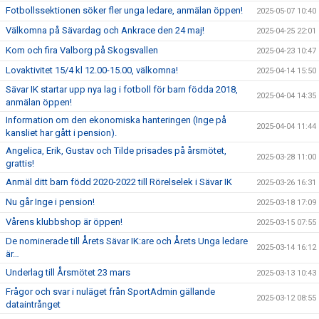
Fotbollssektionen söker fler unga ledare, anmälan öppen!
2025-05-07 10:40
Välkomna på Sävardag och Ankrace den 24 maj!
2025-04-25 22:01
Kom och fira Valborg på Skogsvallen
2025-04-23 10:47
Lovaktivitet 15/4 kl 12.00-15.00, välkomna!
2025-04-14 15:50
Sävar IK startar upp nya lag i fotboll för barn födda 2018,
2025-04-04 14:35
anmälan öppen!
Information om den ekonomiska hanteringen (Inge på
2025-04-04 11:44
kansliet har gått i pension).
Angelica, Erik, Gustav och Tilde prisades på årsmötet,
2025-03-28 11:00
grattis!
Anmäl ditt barn född 2020-2022 till Rörelselek i Sävar IK
2025-03-26 16:31
Nu går Inge i pension!
2025-03-18 17:09
Vårens klubbshop är öppen!
2025-03-15 07:55
De nominerade till Årets Sävar IK:are och Årets Unga ledare
2025-03-14 16:12
är…
Underlag till Årsmötet 23 mars
2025-03-13 10:43
Frågor och svar i nuläget från SportAdmin gällande
2025-03-12 08:55
dataintrånget