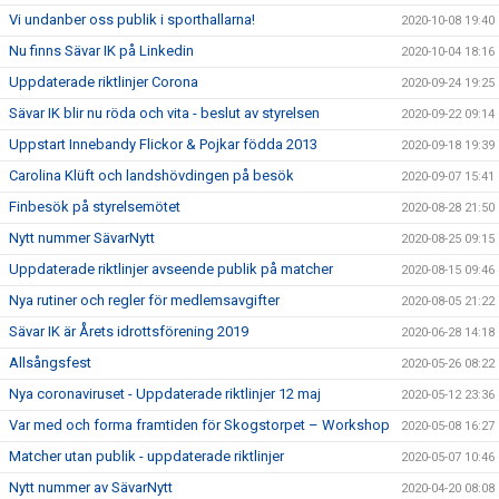
Vi undanber oss publik i sporthallarna!
2020-10-08 19:40
Nu finns Sävar IK på Linkedin
2020-10-04 18:16
Uppdaterade riktlinjer Corona
2020-09-24 19:25
Sävar IK blir nu röda och vita - beslut av styrelsen
2020-09-22 09:14
Uppstart Innebandy Flickor & Pojkar födda 2013
2020-09-18 19:39
Carolina Klüft och landshövdingen på besök
2020-09-07 15:41
Finbesök på styrelsemötet
2020-08-28 21:50
Nytt nummer SävarNytt
2020-08-25 09:15
Uppdaterade riktlinjer avseende publik på matcher
2020-08-15 09:46
Nya rutiner och regler för medlemsavgifter
2020-08-05 21:22
Sävar IK är Årets idrottsförening 2019
2020-06-28 14:18
Allsångsfest
2020-05-26 08:22
Nya coronaviruset - Uppdaterade riktlinjer 12 maj
2020-05-12 23:36
Var med och forma framtiden för Skogstorpet – Workshop
2020-05-08 16:27
Matcher utan publik - uppdaterade riktlinjer
2020-05-07 10:46
Nytt nummer av SävarNytt
2020-04-20 08:08