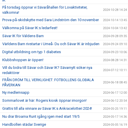
IK
På torsdag öppnar vi Sävaråhallen för Lovaktiviteter,
2024-10-28 14:24
välkomna!
Prova-på-skidskytte med Sara Lindström den 10 november
2024-10-14 13:45
Välkomna på Sävar IK:s ledarfest!
2024-10-04 13:42
Sävar IK för Väldens Barn
2024-09-28 09:35
Världens Barn rivstartar i Umeå- Du och Sävar IK är inbjuden
2024-09-24 09:10
Digital utbildning om typ 1 diabetes
2024-09-23 10:06
Klubbshoppen är öppen!
2024-08-28 14:31
Vill du bidra till Sävar och Sävar IK? Sävarnytt söker nya
2024-07-12 10:11
redaktörer
FRÅN DRÖM TILL VERKLIGHET: FOTBOLLENS GLOBALA
2024-06-18 08:45
PÅVERKAN
Ny medlemsapp
2024-06-17 12:00
Sommarlovet är här: Rogers kiosk öppnar imorgon!
2024-06-12 20:54
Grattis till alla vinnare av Sävar IK:s Ankracelotteri 2024!
2024-05-25 19:11
Nu drar Broarna Runt igång igen med start 19/5
2024-05-17 14:36
Handbollen städar Sverige
2024-05-05 16:19