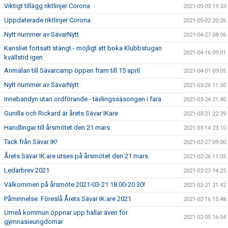
Viktigt tillägg riktlinjer Corona
2021-05-03 19:33
Uppdaterade riktlinjer Corona
2021-05-02 20:26
Nytt nummer av SävarNytt
2021-04-27 08:06
Kansliet fortsatt stängt - möjligt att boka Klubbstugan
2021-04-16 09:01
kvällstid igen
Anmälan till Sävarcamp öppen fram till 15 april
2021-04-01 09:05
Nytt nummer av SävarNytt
2021-03-26 11:50
Innebandyn utan ordförande - tävlingssäsongen i fara
2021-03-24 21:40
Gunilla och Rickard är årets Sävar IKare
2021-03-21 22:39
Handlingar till årsmötet den 21 mars
2021-03-14 23:10
Tack från Sävar IK!
2021-02-27 09:00
Årets Sävar IK:are utses på årsmötet den 21 mars.
2021-02-26 11:05
Ledarbrev 2021
2021-02-23 14:25
Välkommen på årsmöte 2021-03-21 18.00-20.30!
2021-02-21 21:42
Påminnelse. Föreslå Årets Sävar IK:are 2021
2021-02-16 15:48
Umeå kommun öppnar upp hallar även för
2021-02-05 16:54
gymnasieungdomar