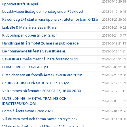
2023-04-13 20:28
uppstartsträff 18 april
Lovaktiviteter tisdag och torsdag under Påsklovet
2023-04-10 10:45
På söndag 2/4 startar våra öppna aktiviteter för barn 6-12år
2023-03-27 20:00
Izabelle & Mats årets Sävar IK:are
2023-03-27 19:02
Klubbshopen öppen till den 2 april
2023-03-24 13:47
Handlingar till årsmötet 26 mars är publicerade
2023-03-19 21:13
De nominerade till Årets Sävar IK:are är…
2023-03-16 11:21
Sävar IK är Umeås mest hållbara förening 2022
2023-03-13 21:33
LOVAKTIVITETER 6/3 & 10/3
2023-03-03 21:08
Sista chansen att föreslå Årets Sävar IK:are 2023!
2023-02-28 12:00
SKRIDSKODISCO PÅ SKOGSTORPET 24/2
2023-02-17 11:39
Välkommen på årsmöte 2023-03-26, 18.00-20.30!
2023-02-12 11:11
UUTBILDNING - MENTAL TRÄNING OCH
2023-02-09 11:32
IDROTTSPSYKOLOGI
Föreslå Årets Sävar IK:are 2023!
2023-02-01 12:56
Vill du vara med och forma Sävar IKs styrelse?
2023-01-11 13:00
Vill du också arbeta med Sävarnytt? Vi söker en till