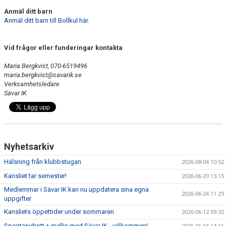
Anmäl ditt barn
Anmäl ditt barn till Bollkul här.
Vid frågor eller funderingar kontakta
Maria Bergkvist, 070-6519496
maria.bergkvist@savarik.se
Verksamhetsledare
Sävar IK
Nyhetsarkiv
Hälsning från klubbstugan
2026-08-04 10:52
Kansliet tar semester!
2026-06-29 15:15
Medlemmar i Sävar IK kan nu uppdatera sina egna
2026-06-24 11:29
uppgifter
Kansliets öppettider under sommaren
2026-06-12 09:32
Spontanidrott + mellis med Sävar IK - välkommen!