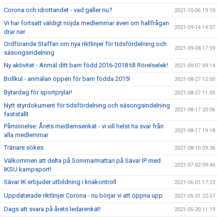
Corona och idrottandet - vad gäller nu?
2021-10-06 19:10
Vi har fortsatt väldigt nöjda medlemmar även om hallfrågan
2021-09-14 14:07
drar ner
Ordförande Staffan om nya riktlinjer för tidsfördelning och
2021-09-08 17:59
säsongsindelning
Ny aktivitet - Anmäl ditt barn född 2016-2018 till Rörelselek!
2021-09-07 09:14
Bollkul - anmälan öppen för barn födda 2015!
2021-08-27 12:00
Bytardag för sportprylar!
2021-08-27 11:05
Nytt styrdokument för tidsfördelning och säsongsindelning
2021-08-17 20:06
fastställt
Påminnelse: Årets medlemsenkät - vi vill helst ha svar från
2021-08-17 19:18
alla medlemmar
Tränare sökes
2021-08-10 09:36
Välkommen att delta på Sommarmattan på Sävar IP med
2021-07-02 09:46
IKSU kampsport!
Sävar IK erbjuder utbildning i knäkontroll
2021-06-01 17:23
Uppdaterade riktlinjer Corona - nu börjar vi att öppna upp
2021-05-31 22:57
Dags att svara på årets ledarenkät!
2021-05-20 11:19