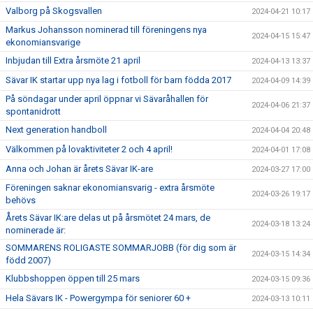
Valborg på Skogsvallen
2024-04-21 10:17
Markus Johansson nominerad till föreningens nya
2024-04-15 15:47
ekonomiansvarige
Inbjudan till Extra årsmöte 21 april
2024-04-13 13:37
Sävar IK startar upp nya lag i fotboll för barn födda 2017
2024-04-09 14:39
På söndagar under april öppnar vi Sävaråhallen för
2024-04-06 21:37
spontanidrott
Next generation handboll
2024-04-04 20:48
Välkommen på lovaktiviteter 2 och 4 april!
2024-04-01 17:08
Anna och Johan är årets Sävar IK-are
2024-03-27 17:00
Föreningen saknar ekonomiansvarig - extra årsmöte
2024-03-26 19:17
behövs
Årets Sävar IK:are delas ut på årsmötet 24 mars, de
2024-03-18 13:24
nominerade är:
SOMMARENS ROLIGASTE SOMMARJOBB (för dig som är
2024-03-15 14:34
född 2007)
Klubbshoppen öppen till 25 mars
2024-03-15 09:36
Hela Sävars IK - Powergympa för seniorer 60 +
2024-03-13 10:11