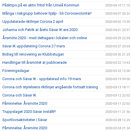
Påsktips på en aktiv fritid från Umeå Kommun
2020-04-10 11:10
Många i riskgrupp behöver hjälp - bli Coronavolontär!
2020-04-07 20:22
Uppdaterade riktlinjer Corona 2 april
2020-04-02 19:39
Johanna och Patrik är årets Sävar IK:are 2020
2020-04-01 22:57
Årsmöte 2020 - med deltagare i lokalen och online
2020-03-29 22:03
Sävar IK uppdatering Corona 27 mars
2020-03-27 23:03
Bidrag till renovering av Klubbstugan
2020-03-26 21:23
Handlingar till årsmötet är publicerade
2020-03-22 13:43
Föreningsdagar
2020-03-22 12:00
Corona och Sävar IK - uppdaterad info 19 mars
2020-03-19 09:00
Corona och styrelsens riktlinjer angående fortsatt träning
2020-03-13 18:11
Corona och Sävar IK
2020-03-12 22:02
Påminnelse: Årsmöte 2020
2020-03-11 22:02
Truppslaget 2020 Sävar inställt!!
2020-03-11 21:56
Sportlovsaktiviteter i Sävar
2020-02-28 12:25
Påminnelse: Årsmöte 2020
2020-02-24 21:24