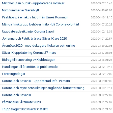
Matcher utan publik - uppdaterade riktlinjer
2020-05-07 10:46
Nytt nummer av SävarNytt
2020-04-20 08:08
Påsktips på en aktiv fritid från Umeå Kommun
2020-04-10 11:10
Många i riskgrupp behöver hjälp - bli Coronavolontär!
2020-04-07 20:22
Uppdaterade riktlinjer Corona 2 april
2020-04-02 19:39
Johanna och Patrik är årets Sävar IK:are 2020
2020-04-01 22:57
Årsmöte 2020 - med deltagare i lokalen och online
2020-03-29 22:03
Sävar IK uppdatering Corona 27 mars
2020-03-27 23:03
Bidrag till renovering av Klubbstugan
2020-03-26 21:23
Handlingar till årsmötet är publicerade
2020-03-22 13:43
Föreningsdagar
2020-03-22 12:00
Corona och Sävar IK - uppdaterad info 19 mars
2020-03-19 09:00
Corona och styrelsens riktlinjer angående fortsatt träning
2020-03-13 18:11
Corona och Sävar IK
2020-03-12 22:02
Påminnelse: Årsmöte 2020
2020-03-11 22:02
Truppslaget 2020 Sävar inställt!!
2020-03-11 21:56