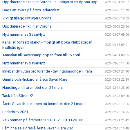
Uppdaterade riktlinjer Corona - nu börjar vi att öppna upp
2021-05-31 22:57
Dags att svara på årets ledarenkät!
2021-05-20 11:19
Viktigt tillägg riktlinjer Corona
2021-05-03 19:33
Uppdaterade riktlinjer Corona
2021-05-02 20:26
Nytt nummer av SävarNytt
2021-04-27 08:06
Kansliet fortsatt stängt - möjligt att boka Klubbstugan
2021-04-16 09:01
kvällstid igen
Anmälan till Sävarcamp öppen fram till 15 april
2021-04-01 09:05
Nytt nummer av SävarNytt
2021-03-26 11:50
Innebandyn utan ordförande - tävlingssäsongen i fara
2021-03-24 21:40
Gunilla och Rickard är årets Sävar IKare
2021-03-21 22:39
Handlingar till årsmötet den 21 mars
2021-03-14 23:10
Tack från Sävar IK!
2021-02-27 09:00
Årets Sävar IK:are utses på årsmötet den 21 mars.
2021-02-26 11:05
Ledarbrev 2021
2021-02-23 14:25
Välkommen på årsmöte 2021-03-21 18.00-20.30!
2021-02-21 21:42
Påminnelse. Föreslå Årets Sävar IK:are 2021
2021-02-16 15:48