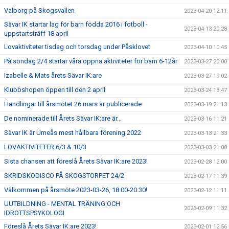
Valborg på Skogsvallen
2023-04-20 12:11
Sävar IK startar lag för barn födda 2016 i fotboll -
2023-04-13 20:28
uppstartsträff 18 april
Lovaktiviteter tisdag och torsdag under Påsklovet
2023-04-10 10:45
På söndag 2/4 startar våra öppna aktiviteter för barn 6-12år
2023-03-27 20:00
Izabelle & Mats årets Sävar IK:are
2023-03-27 19:02
Klubbshopen öppen till den 2 april
2023-03-24 13:47
Handlingar till årsmötet 26 mars är publicerade
2023-03-19 21:13
De nominerade till Årets Sävar IK:are är…
2023-03-16 11:21
Sävar IK är Umeås mest hållbara förening 2022
2023-03-13 21:33
LOVAKTIVITETER 6/3 & 10/3
2023-03-03 21:08
Sista chansen att föreslå Årets Sävar IK:are 2023!
2023-02-28 12:00
SKRIDSKODISCO PÅ SKOGSTORPET 24/2
2023-02-17 11:39
Välkommen på årsmöte 2023-03-26, 18.00-20.30!
2023-02-12 11:11
UUTBILDNING - MENTAL TRÄNING OCH
2023-02-09 11:32
IDROTTSPSYKOLOGI
Föreslå Årets Sävar IK:are 2023!
2023-02-01 12:56