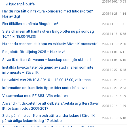
2025-12-02 13:53
– vi bjuder på buffé!
Har du inte fått din faktura korrigerad med fritidskortet?
2025-11-25 11:14
Hör av dig!
Fler tillfällen att hämta Bingolotter!
2025-11-19 11:41
Sista chansen att hämta ut era Bingolotter nu på söndag
2025-11-13 15:58
16/11 kl 18.00-19.30!
Nu har du chansen att köpa en exklusiv Sävar IK-brassestol
2025-11-13 12:30
Bingolottoförsäljning 2025 – Nu kör vi!
2025-11-06 16:11
Sävar IK deltar i Se varann – kunskap som gör skillnad
2025-11-05 15:16
Inställda lovaktiviteter på grund av städ i hallen som inte
2025-10-27 15:48
informerats – Sävar IK
Loavaktiviteter 28/10 & 30/10 kl 12.00-15.00, välkomna!
2025-10-26 17:52
Information om kansliets öppettider under höstlovet
2025-10-20 12:53
Vi samverkar med RF-SISU Västerbotten!
2025-10-14 14:09
Använd Fritidskortet för att delbetala/betala avgifter i Sävar
2025-10-14 11:49
IK för barn födda 2009-2017
Sista påminnelse - Kom och träffa andra ledare i Sävar IK
2025-10-13 15:18
på vår årliga ledarmiddag 17 oktober!