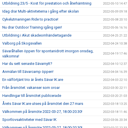
Utbildning 23/5 - Kost för prestation och återhämtning
2022-05-10 14:47
Idag drar Multi-aktiviteterna i gång efter skolan
2022-05-09 09:18
Cykelutmaningen Ride to practice!
2022-05-08 20:10
Nu drar Outdoor Training igång igen!
2022-05-06 16:16
Utbildning i Akut skadeomhändertagande
2022-04-25 21:22
Valborg på Skogsvallen
2022-04-24 10:38
Sävaråhallen öppen för spontanidrott imorgon onsdag,
2022-04-19 17:46
välkomna!
Har du sett senaste Sävarnytt?
2022-04-10 12:37
Anmälan till Sävarcamp öppen!
2022-04-04 16:39
En välförtjänt trio är årets Sävar IK:are
2022-04-03 22:10
Från årsmötet: vakanser som oroar
2022-03-30 22:11
Handlingar till årsmötet publicerade
2022-03-20 21:03
Årets Sävar IK:are utses på årsmötet den 27 mars
2022-03-18 13:25
Välkommen på årsmöte 2022-03-27, 18.00-20.30!
2022-03-18 11:46
Sportlovsaktiviteter med Sävar IK
2022-03-06 20:34
Välkommen på årsmöte 2022-03-27, 18.00-20.30!
2022-02-27 22:33