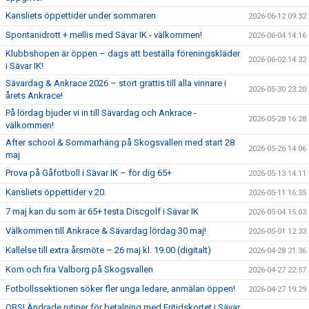
Kansliets öppettider under sommaren
2026-06-12 09:32
Spontanidrott + mellis med Sävar IK - välkommen!
2026-06-04 14:16
Klubbshopen är öppen – dags att beställa föreningskläder
2026-06-02 14:32
i Sävar IK!
Sävardag & Ankrace 2026 – stort grattis till alla vinnare i
2026-05-30 23:20
årets Ankrace!
På lördag bjuder vi in till Sävardag och Ankrace -
2026-05-28 16:28
välkommen!
After school & Sommarhäng på Skogsvallen med start 28
2026-05-26 14:06
maj
Prova på Gåfotboll i Sävar IK – för dig 65+
2026-05-13 14:11
Kansliets öppettider v 20.
2026-05-11 16:35
7 maj kan du som är 65+ testa Discgolf i Sävar IK
2026-05-04 15:03
Välkommen till Ankrace & Sävardag lördag 30 maj!
2026-05-01 12:33
Kallelse till extra årsmöte – 26 maj kl. 19.00 (digitalt)
2026-04-28 21:36
Kom och fira Valborg på Skogsvallen
2026-04-27 22:57
Fotbollssektionen söker fler unga ledare, anmälan öppen!
2026-04-27 19:29
OBS! Ändrade rutiner för betalning med Fritidskortet i Sävar