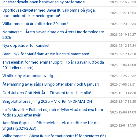
Innebandysektionen behöver en ny ordförande
2026-03-16 20:33
Sportlovsaktiviteter med Sävar IK, välkomna på yoga,
2026-02-27 15:54
spontanidrott eller seniorgympa!
Välkommen på årsmöte den 29 mars!
2026-02-20 09:34
Nominera till Årets Sävar IK:are och Årets Ungdomsledare
2026-02-19 10:27
2026
Nya öppettider för kansliet
2026-02-12 12:34
Start 16/2 för Matlådan: Ät din lunch tillsammans!
2026-02-12 12:10
Trivselenkät för medlemmar upp till 15 år i Sävar IK (födda
2026-02-06 14:08
2011 eller senare)
Vi söker ny ekonomiansvarig
2026-01-25 20:32
Återlämning av ej sålda Bingolotter sker 7 och 8 januari
2026-01-05 09:51
God Jul och Gott Nytt År – Ett varmt tack till er alla!
2025-12-19 14:30
Bingolottoförsäljning 2025 – VIKTIG INFORMATION
2025-12-17 15:35
Let’s Move It – Full fart nu, och vi fyller vi på med nya barn
2025-12-09 14:03
födda 2020 efter nyår!
Anmälan öppen till Rörelselek – Lek och rörelse för de
2025-12-04 14:39
yngsta (2021-2023)
Välkommen till Sävar IK:s informationsträff för seniorer 65+