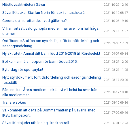
Höstlovsaktiviteter i Sävar
2021-10-29 12:40
Sävar IK tackar Staffan Norin för sex fantastiska år
2021-10-12 08:47
Corona och idrottandet - vad gäller nu?
2021-10-06 19:10
Vi har fortsatt väldigt nöjda medlemmar även om hallfrågan
2021-09-14 14:07
drar ner
Ordförande Staffan om nya riktlinjer för tidsfördelning och
2021-09-08 17:59
säsongsindelning
Ny aktivitet - Anmäl ditt barn född 2016-2018 till Rörelselek!
2021-09-07 09:14
Bollkul - anmälan öppen för barn födda 2015!
2021-08-27 12:00
Bytardag för sportprylar!
2021-08-27 11:05
Nytt styrdokument för tidsfördelning och säsongsindelning
2021-08-17 20:06
fastställt
Påminnelse: Årets medlemsenkät - vi vill helst ha svar från
2021-08-17 19:18
alla medlemmar
Tränare sökes
2021-08-10 09:36
Välkommen att delta på Sommarmattan på Sävar IP med
2021-07-02 09:46
IKSU kampsport!
Sävar IK erbjuder utbildning i knäkontroll
2021-06-01 17:23