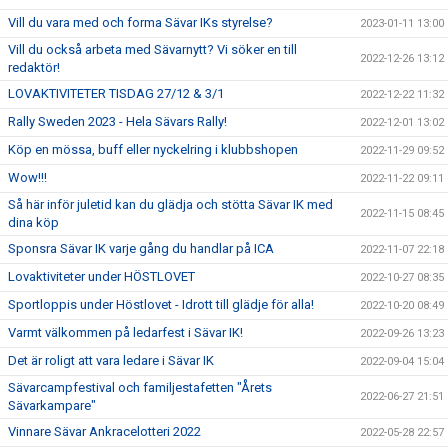
Vill du vara med och forma Sävar IKs styrelse?
2023-01-11 13:00
Vill du också arbeta med Sävarnytt? Vi söker en till
2022-12-26 13:12
redaktör!
LOVAKTIVITETER TISDAG 27/12 & 3/1
2022-12-22 11:32
Rally Sweden 2023 - Hela Sävars Rally!
2022-12-01 13:02
Köp en mössa, buff eller nyckelring i klubbshopen
2022-11-29 09:52
Wow!!!
2022-11-22 09:11
Så här inför juletid kan du glädja och stötta Sävar IK med
2022-11-15 08:45
dina köp
Sponsra Sävar IK varje gång du handlar på ICA
2022-11-07 22:18
Lovaktiviteter under HÖSTLOVET
2022-10-27 08:35
Sportloppis under Höstlovet - Idrott till glädje för alla!
2022-10-20 08:49
Varmt välkommen på ledarfest i Sävar IK!
2022-09-26 13:23
Det är roligt att vara ledare i Sävar IK
2022-09-04 15:04
Sävarcampfestival och familjestafetten "Årets
2022-06-27 21:51
Sävarkampare"
Vinnare Sävar Ankracelotteri 2022
2022-05-28 22:57