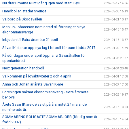
Nu drar Broarna Runt igång igen med start 19/5
2024-05-17 14:36
Handbollen städar Sverige
2024-05-05 16:19
Valborg på Skogsvallen
2024-04-21 10:17
Markus Johansson nominerad till föreningens nya
2024-04-15 15:47
ekonomiansvarige
Inbjudan till Extra årsmöte 21 april
2024-04-13 13:37
Sävar IK startar upp nya lag i fotboll för barn födda 2017
2024-04-09 14:39
På söndagar under april öppnar vi Sävaråhallen för
2024-04-06 21:37
spontanidrott
Next generation handboll
2024-04-04 20:48
Välkommen på lovaktiviteter 2 och 4 april!
2024-04-01 17:08
Anna och Johan är årets Sävar IK-are
2024-03-27 17:00
Föreningen saknar ekonomiansvarig - extra årsmöte
2024-03-26 19:17
behövs
Årets Sävar IK:are delas ut på årsmötet 24 mars, de
2024-03-18 13:24
nominerade är:
SOMMARENS ROLIGASTE SOMMARJOBB (för dig som är
2024-03-15 14:34
född 2007)