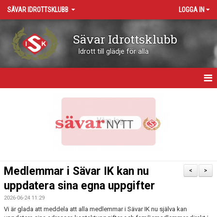
SÄVAR IDROTTSKLUBB
LOGGA IN
Sävar Idrottsklubb
Idrott till glädje för alla
HEM
OM KLUBBEN
KONTAKT
VÅRA ARENOR
Medlemmar i Sävar IK kan nu
<
>
KALENDER
uppdatera sina egna uppgifter
2026-06-24 11:29
BOKNING RESURSER
Vi är glada att meddela att alla medlemmar i Sävar IK nu själva kan