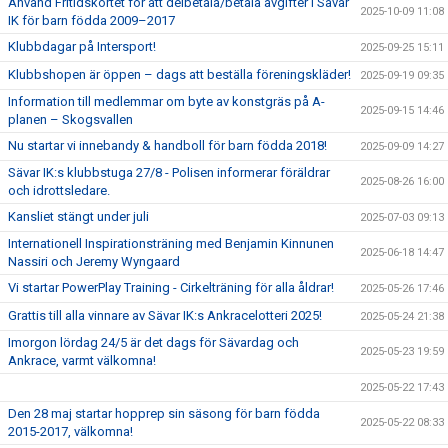
Använd Fritidskortet för att delbetala/betala avgifter i Sävar
2025-10-09 11:08
IK för barn födda 2009–2017
Klubbdagar på Intersport!
2025-09-25 15:11
Klubbshopen är öppen – dags att beställa föreningskläder!
2025-09-19 09:35
Information till medlemmar om byte av konstgräs på A-
2025-09-15 14:46
planen – Skogsvallen
Nu startar vi innebandy & handboll för barn födda 2018!
2025-09-09 14:27
Sävar IK:s klubbstuga 27/8 - Polisen informerar föräldrar
2025-08-26 16:00
och idrottsledare.
Kansliet stängt under juli
2025-07-03 09:13
Internationell Inspirationsträning med Benjamin Kinnunen
2025-06-18 14:47
Nassiri och Jeremy Wyngaard
Vi startar PowerPlay Training - Cirkelträning för alla åldrar!
2025-05-26 17:46
Grattis till alla vinnare av Sävar IK:s Ankracelotteri 2025!
2025-05-24 21:38
Imorgon lördag 24/5 är det dags för Sävardag och
2025-05-23 19:59
Ankrace, varmt välkomna!
2025-05-22 17:43
Den 28 maj startar hopprep sin säsong för barn födda
2025-05-22 08:33
2015-2017, välkomna!