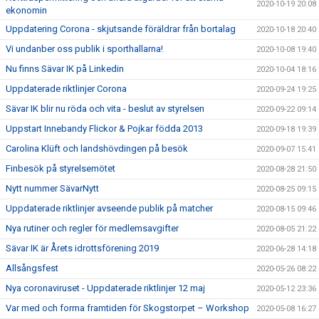
2020-10-19 20:08
ekonomin
Uppdatering Corona - skjutsande föräldrar från bortalag
2020-10-18 20:40
Vi undanber oss publik i sporthallarna!
2020-10-08 19:40
Nu finns Sävar IK på Linkedin
2020-10-04 18:16
Uppdaterade riktlinjer Corona
2020-09-24 19:25
Sävar IK blir nu röda och vita - beslut av styrelsen
2020-09-22 09:14
Uppstart Innebandy Flickor & Pojkar födda 2013
2020-09-18 19:39
Carolina Klüft och landshövdingen på besök
2020-09-07 15:41
Finbesök på styrelsemötet
2020-08-28 21:50
Nytt nummer SävarNytt
2020-08-25 09:15
Uppdaterade riktlinjer avseende publik på matcher
2020-08-15 09:46
Nya rutiner och regler för medlemsavgifter
2020-08-05 21:22
Sävar IK är Årets idrottsförening 2019
2020-06-28 14:18
Allsångsfest
2020-05-26 08:22
Nya coronaviruset - Uppdaterade riktlinjer 12 maj
2020-05-12 23:36
Var med och forma framtiden för Skogstorpet – Workshop
2020-05-08 16:27