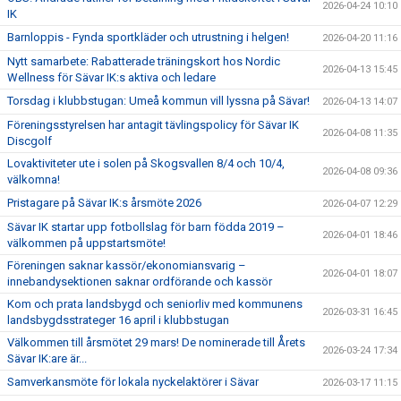
2026-04-24 10:10
IK
Barnloppis - Fynda sportkläder och utrustning i helgen!
2026-04-20 11:16
Nytt samarbete: Rabatterade träningskort hos Nordic
2026-04-13 15:45
Wellness för Sävar IK:s aktiva och ledare
Torsdag i klubbstugan: Umeå kommun vill lyssna på Sävar!
2026-04-13 14:07
Föreningsstyrelsen har antagit tävlingspolicy för Sävar IK
2026-04-08 11:35
Discgolf
Lovaktiviteter ute i solen på Skogsvallen 8/4 och 10/4,
2026-04-08 09:36
välkomna!
Pristagare på Sävar IK:s årsmöte 2026
2026-04-07 12:29
Sävar IK startar upp fotbollslag för barn födda 2019 –
2026-04-01 18:46
välkommen på uppstartsmöte!
Föreningen saknar kassör/ekonomiansvarig –
2026-04-01 18:07
innebandysektionen saknar ordförande och kassör
Kom och prata landsbygd och seniorliv med kommunens
2026-03-31 16:45
landsbygdsstrateger 16 april i klubbstugan
Välkommen till årsmötet 29 mars! De nominerade till Årets
2026-03-24 17:34
Sävar IK:are är...
Samverkansmöte för lokala nyckelaktörer i Sävar
2026-03-17 11:15