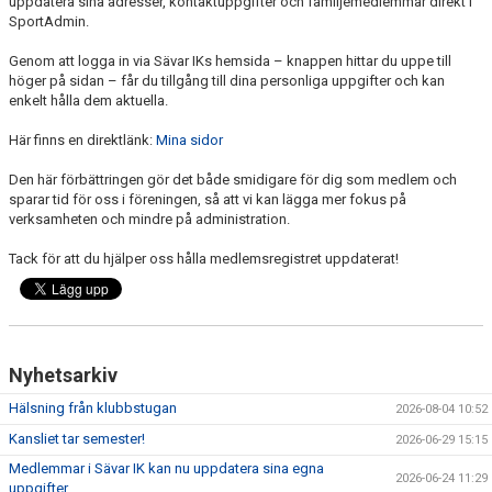
uppdatera sina adresser, kontaktuppgifter och familjemedlemmar direkt i
DOKUMENT
SportAdmin.
Genom att logga in via Sävar IKs hemsida – knappen hittar du uppe till
SPONSRING & FÖRSÄLJNING
höger på sidan – får du tillgång till dina personliga uppgifter och kan
enkelt hålla dem aktuella.
SÄVARCAMP
Här finns en direktlänk:
Mina sidor
SÄVARCUPEN
Den här förbättringen gör det både smidigare för dig som medlem och
sparar tid för oss i föreningen, så att vi kan lägga mer fokus på
verksamheten och mindre på administration.
Tack för att du hjälper oss hålla medlemsregistret uppdaterat!
Nyhetsarkiv
Hälsning från klubbstugan
2026-08-04 10:52
Kansliet tar semester!
2026-06-29 15:15
Medlemmar i Sävar IK kan nu uppdatera sina egna
2026-06-24 11:29
uppgifter