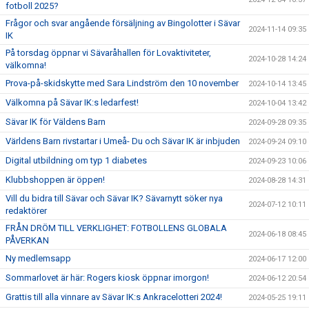
fotboll 2025?
Frågor och svar angående försäljning av Bingolotter i Sävar
2024-11-14 09:35
IK
På torsdag öppnar vi Sävaråhallen för Lovaktiviteter,
2024-10-28 14:24
välkomna!
Prova-på-skidskytte med Sara Lindström den 10 november
2024-10-14 13:45
Välkomna på Sävar IK:s ledarfest!
2024-10-04 13:42
Sävar IK för Väldens Barn
2024-09-28 09:35
Världens Barn rivstartar i Umeå- Du och Sävar IK är inbjuden
2024-09-24 09:10
Digital utbildning om typ 1 diabetes
2024-09-23 10:06
Klubbshoppen är öppen!
2024-08-28 14:31
Vill du bidra till Sävar och Sävar IK? Sävarnytt söker nya
2024-07-12 10:11
redaktörer
FRÅN DRÖM TILL VERKLIGHET: FOTBOLLENS GLOBALA
2024-06-18 08:45
PÅVERKAN
Ny medlemsapp
2024-06-17 12:00
Sommarlovet är här: Rogers kiosk öppnar imorgon!
2024-06-12 20:54
Grattis till alla vinnare av Sävar IK:s Ankracelotteri 2024!
2024-05-25 19:11