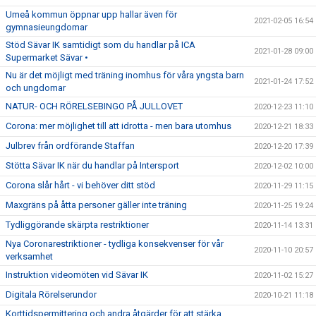
Umeå kommun öppnar upp hallar även för
2021-02-05 16:54
gymnasieungdomar
Stöd Sävar IK samtidigt som du handlar på ICA
2021-01-28 09:00
Supermarket Sävar •
Nu är det möjligt med träning inomhus för våra yngsta barn
2021-01-24 17:52
och ungdomar
NATUR- OCH RÖRELSEBINGO PÅ JULLOVET
2020-12-23 11:10
Corona: mer möjlighet till att idrotta - men bara utomhus
2020-12-21 18:33
Julbrev från ordförande Staffan
2020-12-20 17:39
Stötta Sävar IK när du handlar på Intersport
2020-12-02 10:00
Corona slår hårt - vi behöver ditt stöd
2020-11-29 11:15
Maxgräns på åtta personer gäller inte träning
2020-11-25 19:24
Tydliggörande skärpta restriktioner
2020-11-14 13:31
Nya Coronarestriktioner - tydliga konsekvenser för vår
2020-11-10 20:57
verksamhet
Instruktion videomöten vid Sävar IK
2020-11-02 15:27
Digitala Rörelserundor
2020-10-21 11:18
Korttidspermittering och andra åtgärder för att stärka