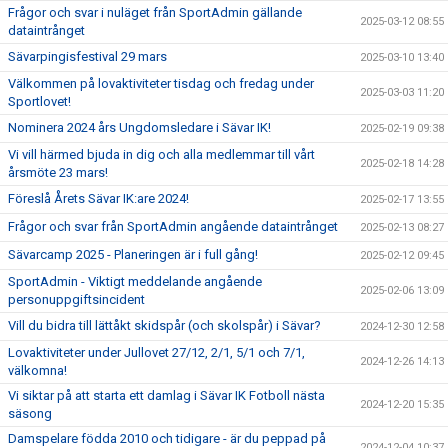
Frågor och svar i nuläget från SportAdmin gällande
2025-03-12 08:55
dataintrånget
Sävarpingisfestival 29 mars
2025-03-10 13:40
Välkommen på lovaktiviteter tisdag och fredag under
2025-03-03 11:20
Sportlovet!
Nominera 2024 års Ungdomsledare i Sävar IK!
2025-02-19 09:38
Vi vill härmed bjuda in dig och alla medlemmar till vårt
2025-02-18 14:28
årsmöte 23 mars!
Föreslå Årets Sävar IK:are 2024!
2025-02-17 13:55
Frågor och svar från SportAdmin angående dataintrånget
2025-02-13 08:27
Sävarcamp 2025 - Planeringen är i full gång!
2025-02-12 09:45
SportAdmin - Viktigt meddelande angående
2025-02-06 13:09
personuppgiftsincident
Vill du bidra till lättåkt skidspår (och skolspår) i Sävar?
2024-12-30 12:58
Lovaktiviteter under Jullovet 27/12, 2/1, 5/1 och 7/1,
2024-12-26 14:13
välkomna!
Vi siktar på att starta ett damlag i Sävar IK Fotboll nästa
2024-12-20 15:35
säsong
Damspelare födda 2010 och tidigare - är du peppad på
2024-12-04 10:37