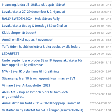
Insamling: bidra till lättåkta skidspår i Sävar!
2023-12-28 10:43
Lovaktiviteter 27, 29 december & 2, 4 januari
2023-12-26 09:41
RALLY SWEDEN 2024 - Hela Sävars Rally!
2023-11-30 10:43
Lovaktiviteter tisdag & torsdag i Sävaråhallen
2023-10-30 14:02
Klubbshopen är öppen!
2023-10-13 12:27
Anmäl er till Kul-cupen, 4 november!
2023-10-05 16:58
Tuffa tider i hushållen kräver kloka beslut av alla ledare
2023-09-30 15:47
LEDARFEST
2023-09-29 13:29
Under september erbjuder Sävar IK öppna aktiviteter för
2023-08-28 11:15
barn upp till 12 år, välkomna!
NYA - Sävar IK prylar finns till försäljning
2023-08-09 13:07
Sävarcamp firar 10 år och uppmärksammas av SVT
2023-06-27 11:04
Vinnare Sävar Ankracelotteri 2023
2023-05-27 19:25
ANKRACE - Köp en lott och bidra till barn- och
2023-05-08 11:07
ungdomsidrott
Anmäl ditt barn född 2011-2016 till hopprep i sommar!
2023-04-27 09:50
Vi startar en ny aktivitet för 6 & 7 åringar (ersätter Bollkul)
2023-04-21 11:34