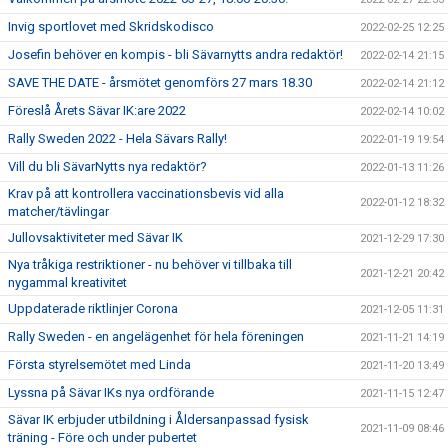
Invig sportlovet med Skridskodisco
2022-02-25 12:25
Josefin behöver en kompis - bli Sävarnytts andra redaktör!
2022-02-14 21:15
SAVE THE DATE - årsmötet genomförs 27 mars 18.30
2022-02-14 21:12
Föreslå Årets Sävar IK:are 2022
2022-02-14 10:02
Rally Sweden 2022 - Hela Sävars Rally!
2022-01-19 19:54
Vill du bli SävarNytts nya redaktör?
2022-01-13 11:26
Krav på att kontrollera vaccinationsbevis vid alla
2022-01-12 18:32
matcher/tävlingar
Jullovsaktiviteter med Sävar IK
2021-12-29 17:30
Nya tråkiga restriktioner - nu behöver vi tillbaka till
2021-12-21 20:42
nygammal kreativitet
Uppdaterade riktlinjer Corona
2021-12-05 11:31
Rally Sweden - en angelägenhet för hela föreningen
2021-11-21 14:19
Första styrelsemötet med Linda
2021-11-20 13:49
Lyssna på Sävar IKs nya ordförande
2021-11-15 12:47
Sävar IK erbjuder utbildning i Åldersanpassad fysisk
2021-11-09 08:46
träning - Före och under pubertet