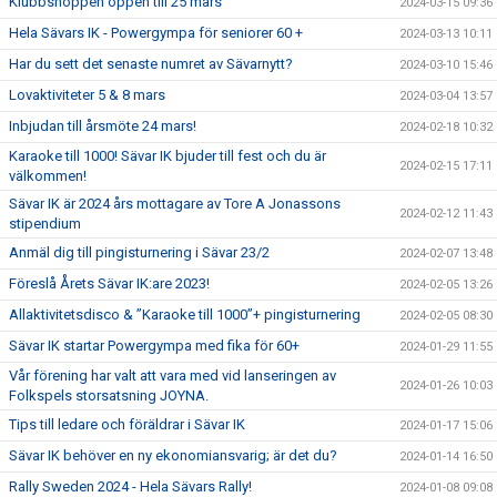
Klubbshoppen öppen till 25 mars
2024-03-15 09:36
Hela Sävars IK - Powergympa för seniorer 60 +
2024-03-13 10:11
Har du sett det senaste numret av Sävarnytt?
2024-03-10 15:46
Lovaktiviteter 5 & 8 mars
2024-03-04 13:57
Inbjudan till årsmöte 24 mars!
2024-02-18 10:32
Karaoke till 1000! Sävar IK bjuder till fest och du är
2024-02-15 17:11
välkommen!
Sävar IK är 2024 års mottagare av Tore A Jonassons
2024-02-12 11:43
stipendium
Anmäl dig till pingisturnering i Sävar 23/2
2024-02-07 13:48
Föreslå Årets Sävar IK:are 2023!
2024-02-05 13:26
Allaktivitetsdisco & ”Karaoke till 1000”+ pingisturnering
2024-02-05 08:30
Sävar IK startar Powergympa med fika för 60+
2024-01-29 11:55
Vår förening har valt att vara med vid lanseringen av
2024-01-26 10:03
Folkspels storsatsning JOYNA.
Tips till ledare och föräldrar i Sävar IK
2024-01-17 15:06
Sävar IK behöver en ny ekonomiansvarig; är det du?
2024-01-14 16:50
Rally Sweden 2024 - Hela Sävars Rally!
2024-01-08 09:08