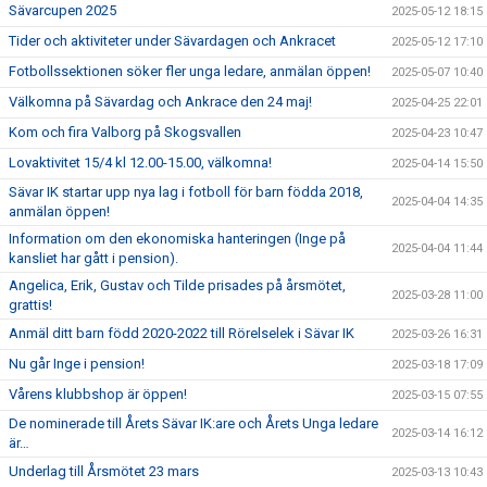
Sävarcupen 2025
2025-05-12 18:15
Tider och aktiviteter under Sävardagen och Ankracet
2025-05-12 17:10
Fotbollssektionen söker fler unga ledare, anmälan öppen!
2025-05-07 10:40
Välkomna på Sävardag och Ankrace den 24 maj!
2025-04-25 22:01
Kom och fira Valborg på Skogsvallen
2025-04-23 10:47
Lovaktivitet 15/4 kl 12.00-15.00, välkomna!
2025-04-14 15:50
Sävar IK startar upp nya lag i fotboll för barn födda 2018,
2025-04-04 14:35
anmälan öppen!
Information om den ekonomiska hanteringen (Inge på
2025-04-04 11:44
kansliet har gått i pension).
Angelica, Erik, Gustav och Tilde prisades på årsmötet,
2025-03-28 11:00
grattis!
Anmäl ditt barn född 2020-2022 till Rörelselek i Sävar IK
2025-03-26 16:31
Nu går Inge i pension!
2025-03-18 17:09
Vårens klubbshop är öppen!
2025-03-15 07:55
De nominerade till Årets Sävar IK:are och Årets Unga ledare
2025-03-14 16:12
är…
Underlag till Årsmötet 23 mars
2025-03-13 10:43