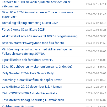
Karaoke till 1000! Sävar IK bjuder till fest och du är
2024-02-15 17:11
välkommen!
Sävar IK är 2024 års mottagare av Tore A Jonassons
2024-02-12 11:43
stipendium
Anmäl dig till pingisturnering i Sävar 23/2
2024-02-07 13:48
Föreslå Årets Sävar IK:are 2023!
2024-02-05 13:26
Allaktivitetsdisco & ”Karaoke till 1000”+ pingisturnering
2024-02-05 08:30
Sävar IK startar Powergympa med fika för 60+
2024-01-29 11:55
Vår förening har valt att vara med vid lanseringen av
2024-01-26 10:03
Folkspels storsatsning JOYNA.
Tips till ledare och föräldrar i Sävar IK
2024-01-17 15:06
Sävar IK behöver en ny ekonomiansvarig; är det du?
2024-01-14 16:50
Rally Sweden 2024 - Hela Sävars Rally!
2024-01-08 09:08
Insamling: bidra till lättåkta skidspår i Sävar!
2023-12-28 10:43
Lovaktiviteter 27, 29 december & 2, 4 januari
2023-12-26 09:41
RALLY SWEDEN 2024 - Hela Sävars Rally!
2023-11-30 10:43
Lovaktiviteter tisdag & torsdag i Sävaråhallen
2023-10-30 14:02
Klubbshopen är öppen!
2023-10-13 12:27