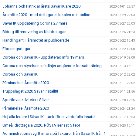
Johanna och Patrik är årets Sävar IK:are 2020
2020-04-01 22:57
Årsmöte 2020 - med deltagare i lokalen och online
2020-03-29 22:03
Sävar IK uppdatering Corona 27 mars
2020-03-27 23:03
Bidrag till renovering av Klubbstugan
2020-03-26 21:23
Handlingar till årsmötet är publicerade
2020-03-22 13:43
Föreningsdagar
2020-03-22 12:00
Corona och Sävar IK - uppdaterad info 19 mars
2020-03-19 09:00
Corona och styrelsens riktlinjer angående fortsatt träning
2020-03-13 18:11
Corona och Sävar IK
2020-03-12 22:02
Påminnelse: Årsmöte 2020
2020-03-11 22:02
Truppslaget 2020 Sävar inställt!!
2020-03-11 21:56
Sportlovsaktiviteter i Sävar
2020-02-28 12:25
Påminnelse: Årsmöte 2020
2020-02-24 21:24
Hej alla ledare i Sävar IK - tack för er värdefulla insats!
2020-02-17 10:53
Umeå idrottsgala 2020. RÖSTA senast 5 feb!
2020-01-25 10:11
Administrationsavgift införs på fakturor från Sävar IK från 1