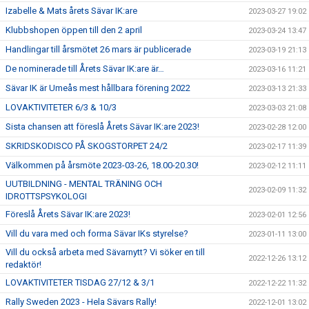
Izabelle & Mats årets Sävar IK:are
2023-03-27 19:02
Klubbshopen öppen till den 2 april
2023-03-24 13:47
Handlingar till årsmötet 26 mars är publicerade
2023-03-19 21:13
De nominerade till Årets Sävar IK:are är…
2023-03-16 11:21
Sävar IK är Umeås mest hållbara förening 2022
2023-03-13 21:33
LOVAKTIVITETER 6/3 & 10/3
2023-03-03 21:08
Sista chansen att föreslå Årets Sävar IK:are 2023!
2023-02-28 12:00
SKRIDSKODISCO PÅ SKOGSTORPET 24/2
2023-02-17 11:39
Välkommen på årsmöte 2023-03-26, 18.00-20.30!
2023-02-12 11:11
UUTBILDNING - MENTAL TRÄNING OCH
2023-02-09 11:32
IDROTTSPSYKOLOGI
Föreslå Årets Sävar IK:are 2023!
2023-02-01 12:56
Vill du vara med och forma Sävar IKs styrelse?
2023-01-11 13:00
Vill du också arbeta med Sävarnytt? Vi söker en till
2022-12-26 13:12
redaktör!
LOVAKTIVITETER TISDAG 27/12 & 3/1
2022-12-22 11:32
Rally Sweden 2023 - Hela Sävars Rally!
2022-12-01 13:02