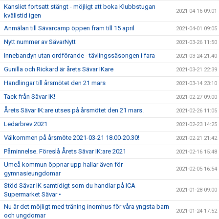
Kansliet fortsatt stängt - möjligt att boka Klubbstugan
2021-04-16 09:01
kvällstid igen
Anmälan till Sävarcamp öppen fram till 15 april
2021-04-01 09:05
Nytt nummer av SävarNytt
2021-03-26 11:50
Innebandyn utan ordförande - tävlingssäsongen i fara
2021-03-24 21:40
Gunilla och Rickard är årets Sävar IKare
2021-03-21 22:39
Handlingar till årsmötet den 21 mars
2021-03-14 23:10
Tack från Sävar IK!
2021-02-27 09:00
Årets Sävar IK:are utses på årsmötet den 21 mars.
2021-02-26 11:05
Ledarbrev 2021
2021-02-23 14:25
Välkommen på årsmöte 2021-03-21 18.00-20.30!
2021-02-21 21:42
Påminnelse. Föreslå Årets Sävar IK:are 2021
2021-02-16 15:48
Umeå kommun öppnar upp hallar även för
2021-02-05 16:54
gymnasieungdomar
Stöd Sävar IK samtidigt som du handlar på ICA
2021-01-28 09:00
Supermarket Sävar •
Nu är det möjligt med träning inomhus för våra yngsta barn
2021-01-24 17:52
och ungdomar