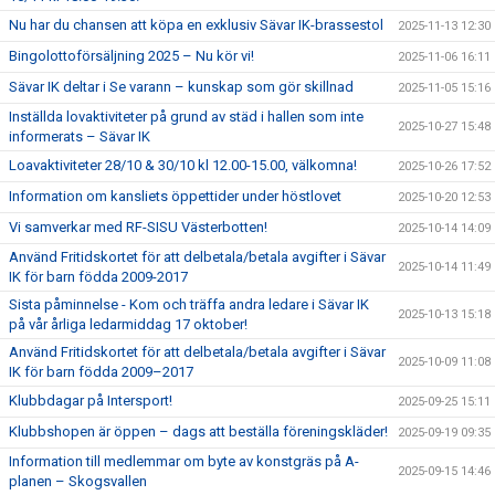
Nu har du chansen att köpa en exklusiv Sävar IK-brassestol
2025-11-13 12:30
Bingolottoförsäljning 2025 – Nu kör vi!
2025-11-06 16:11
Sävar IK deltar i Se varann – kunskap som gör skillnad
2025-11-05 15:16
Inställda lovaktiviteter på grund av städ i hallen som inte
2025-10-27 15:48
informerats – Sävar IK
Loavaktiviteter 28/10 & 30/10 kl 12.00-15.00, välkomna!
2025-10-26 17:52
Information om kansliets öppettider under höstlovet
2025-10-20 12:53
Vi samverkar med RF-SISU Västerbotten!
2025-10-14 14:09
Använd Fritidskortet för att delbetala/betala avgifter i Sävar
2025-10-14 11:49
IK för barn födda 2009-2017
Sista påminnelse - Kom och träffa andra ledare i Sävar IK
2025-10-13 15:18
på vår årliga ledarmiddag 17 oktober!
Använd Fritidskortet för att delbetala/betala avgifter i Sävar
2025-10-09 11:08
IK för barn födda 2009–2017
Klubbdagar på Intersport!
2025-09-25 15:11
Klubbshopen är öppen – dags att beställa föreningskläder!
2025-09-19 09:35
Information till medlemmar om byte av konstgräs på A-
2025-09-15 14:46
planen – Skogsvallen