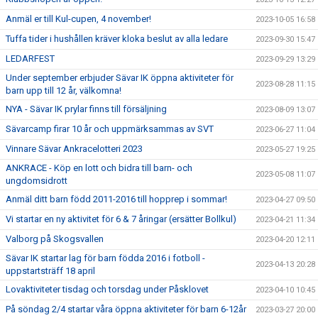
Anmäl er till Kul-cupen, 4 november!
2023-10-05 16:58
Tuffa tider i hushållen kräver kloka beslut av alla ledare
2023-09-30 15:47
LEDARFEST
2023-09-29 13:29
Under september erbjuder Sävar IK öppna aktiviteter för
2023-08-28 11:15
barn upp till 12 år, välkomna!
NYA - Sävar IK prylar finns till försäljning
2023-08-09 13:07
Sävarcamp firar 10 år och uppmärksammas av SVT
2023-06-27 11:04
Vinnare Sävar Ankracelotteri 2023
2023-05-27 19:25
ANKRACE - Köp en lott och bidra till barn- och
2023-05-08 11:07
ungdomsidrott
Anmäl ditt barn född 2011-2016 till hopprep i sommar!
2023-04-27 09:50
Vi startar en ny aktivitet för 6 & 7 åringar (ersätter Bollkul)
2023-04-21 11:34
Valborg på Skogsvallen
2023-04-20 12:11
Sävar IK startar lag för barn födda 2016 i fotboll -
2023-04-13 20:28
uppstartsträff 18 april
Lovaktiviteter tisdag och torsdag under Påsklovet
2023-04-10 10:45
På söndag 2/4 startar våra öppna aktiviteter för barn 6-12år
2023-03-27 20:00