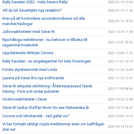
Rally Sweden 2022 - Hela Sävars Rally!
2022-01-19 19:54
Vill du bli SävarNytts nya redaktör?
2022-01-13 11:26
Krav på att kontrollera vaccinationsbevis vid alla
2022-01-12 18:32
matcher/tävlingar
Jullovsaktiviteter med Sävar IK
2021-12-29 17:30
Nya tråkiga restriktioner - nu behöver vi tillbaka till
2021-12-21 20:42
nygammal kreativitet
Uppdaterade riktlinjer Corona
2021-12-05 11:31
Rally Sweden - en angelägenhet för hela föreningen
2021-11-21 14:19
Första styrelsemötet med Linda
2021-11-20 13:49
Lyssna på Sävar IKs nya ordförande
2021-11-15 12:47
Sävar IK erbjuder utbildning i Åldersanpassad fysisk
2021-11-09 08:46
träning - Före och under pubertet
Höstlovsaktiviteter i Sävar
2021-10-29 12:40
Sävar IK tackar Staffan Norin för sex fantastiska år
2021-10-12 08:47
Corona och idrottandet - vad gäller nu?
2021-10-06 19:10
Vi har fortsatt väldigt nöjda medlemmar även om hallfrågan
2021-09-14 14:07
drar ner