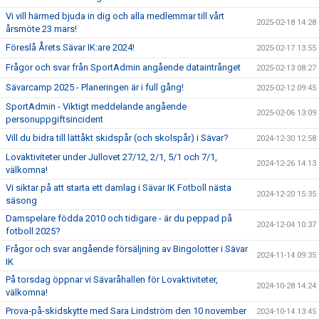
Vi vill härmed bjuda in dig och alla medlemmar till vårt
2025-02-18 14:28
årsmöte 23 mars!
Föreslå Årets Sävar IK:are 2024!
2025-02-17 13:55
Frågor och svar från SportAdmin angående dataintrånget
2025-02-13 08:27
Sävarcamp 2025 - Planeringen är i full gång!
2025-02-12 09:45
SportAdmin - Viktigt meddelande angående
2025-02-06 13:09
personuppgiftsincident
Vill du bidra till lättåkt skidspår (och skolspår) i Sävar?
2024-12-30 12:58
Lovaktiviteter under Jullovet 27/12, 2/1, 5/1 och 7/1,
2024-12-26 14:13
välkomna!
Vi siktar på att starta ett damlag i Sävar IK Fotboll nästa
2024-12-20 15:35
säsong
Damspelare födda 2010 och tidigare - är du peppad på
2024-12-04 10:37
fotboll 2025?
Frågor och svar angående försäljning av Bingolotter i Sävar
2024-11-14 09:35
IK
På torsdag öppnar vi Sävaråhallen för Lovaktiviteter,
2024-10-28 14:24
välkomna!
Prova-på-skidskytte med Sara Lindström den 10 november
2024-10-14 13:45