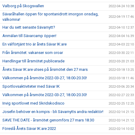
Valborg på Skogsvallen
2022-04-24 10:38
Sävaråhallen öppen för spontanidrott imorgon onsdag,
2022-04-19 17:46
välkomna!
Har du sett senaste Sävarnytt?
2022-04-10 12:37
Anmälan till Sävarcamp öppen!
2022-04-04 16:39
En välförtjänt trio är årets Sävar IK:are
2022-04-03 22:10
Från årsmötet: vakanser som oroar
2022-03-30 22:11
Handlingar till årsmötet publicerade
2022-03-20 21:03
Årets Sävar IK:are utses på årsmötet den 27 mars
2022-03-18 13:25
Välkommen på årsmöte 2022-03-27, 18.00-20.30!
2022-03-18 11:46
Sportlovsaktiviteter med Sävar IK
2022-03-06 20:34
Välkommen på årsmöte 2022-03-27, 18.00-20.30!
2022-02-27 22:33
Invig sportlovet med Skridskodisco
2022-02-25 12:25
Josefin behöver en kompis - bli Sävarnytts andra redaktör!
2022-02-14 21:15
SAVE THE DATE - årsmötet genomförs 27 mars 18.30
2022-02-14 21:12
Föreslå Årets Sävar IK:are 2022
2022-02-14 10:02