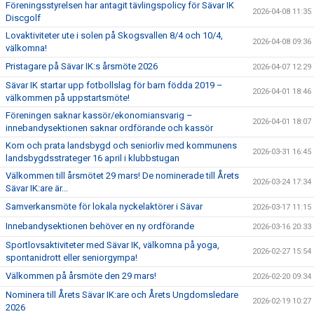
Föreningsstyrelsen har antagit tävlingspolicy för Sävar IK
2026-04-08 11:35
Discgolf
Lovaktiviteter ute i solen på Skogsvallen 8/4 och 10/4,
2026-04-08 09:36
välkomna!
Pristagare på Sävar IK:s årsmöte 2026
2026-04-07 12:29
Sävar IK startar upp fotbollslag för barn födda 2019 –
2026-04-01 18:46
välkommen på uppstartsmöte!
Föreningen saknar kassör/ekonomiansvarig –
2026-04-01 18:07
innebandysektionen saknar ordförande och kassör
Kom och prata landsbygd och seniorliv med kommunens
2026-03-31 16:45
landsbygdsstrateger 16 april i klubbstugan
Välkommen till årsmötet 29 mars! De nominerade till Årets
2026-03-24 17:34
Sävar IK:are är...
Samverkansmöte för lokala nyckelaktörer i Sävar
2026-03-17 11:15
Innebandysektionen behöver en ny ordförande
2026-03-16 20:33
Sportlovsaktiviteter med Sävar IK, välkomna på yoga,
2026-02-27 15:54
spontanidrott eller seniorgympa!
Välkommen på årsmöte den 29 mars!
2026-02-20 09:34
Nominera till Årets Sävar IK:are och Årets Ungdomsledare
2026-02-19 10:27
2026