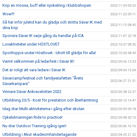
Köp en mössa, buff eller nyckelring i klubbshopen
2022-11-29 09:52
Wow!!!
2022-11-22 09:11
Så här inför juletid kan du glädja och stötta Sävar IK med
2022-11-15 08:45
dina köp
Sponsra Sävar IK varje gång du handlar på ICA
2022-11-07 22:18
Lovaktiviteter under HÖSTLOVET
2022-10-27 08:35
Sportloppis under Höstlovet - Idrott till glädje för alla!
2022-10-20 08:49
Varmt välkommen på ledarfest i Sävar IK!
2022-09-26 13:23
Det är roligt att vara ledare i Sävar IK
2022-09-04 15:04
Sävarcampfestival och familjestafetten "Årets
2022-06-27 21:51
Sävarkampare"
Vinnare Sävar Ankracelotteri 2022
2022-05-28 22:57
Utbildning 23/5 - Kost för prestation och återhämtning
2022-05-10 14:47
Idag drar Multi-aktiviteterna i gång efter skolan
2022-05-09 09:18
Cykelutmaningen Ride to practice!
2022-05-08 20:10
Nu drar Outdoor Training igång igen!
2022-05-06 16:16
Utbildning i Akut skadeomhändertagande
2022-04-25 21:22