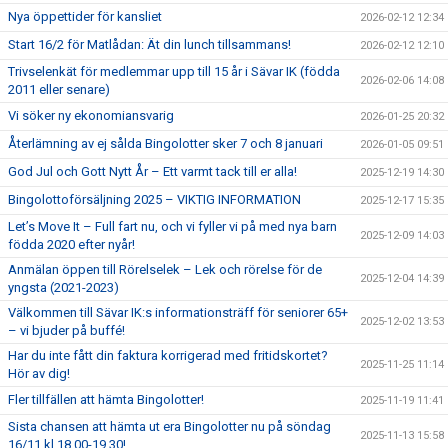
Nya öppettider för kansliet
2026-02-12 12:34
Start 16/2 för Matlådan: Ät din lunch tillsammans!
2026-02-12 12:10
Trivselenkät för medlemmar upp till 15 år i Sävar IK (födda
2026-02-06 14:08
2011 eller senare)
Vi söker ny ekonomiansvarig
2026-01-25 20:32
Återlämning av ej sålda Bingolotter sker 7 och 8 januari
2026-01-05 09:51
God Jul och Gott Nytt År – Ett varmt tack till er alla!
2025-12-19 14:30
Bingolottoförsäljning 2025 – VIKTIG INFORMATION
2025-12-17 15:35
Let’s Move It – Full fart nu, och vi fyller vi på med nya barn
2025-12-09 14:03
födda 2020 efter nyår!
Anmälan öppen till Rörelselek – Lek och rörelse för de
2025-12-04 14:39
yngsta (2021-2023)
Välkommen till Sävar IK:s informationsträff för seniorer 65+
2025-12-02 13:53
– vi bjuder på buffé!
Har du inte fått din faktura korrigerad med fritidskortet?
2025-11-25 11:14
Hör av dig!
Fler tillfällen att hämta Bingolotter!
2025-11-19 11:41
Sista chansen att hämta ut era Bingolotter nu på söndag
2025-11-13 15:58
16/11 kl 18.00-19.30!