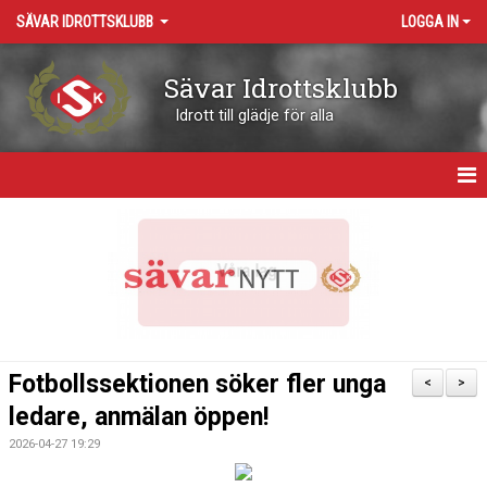
SÄVAR IDROTTSKLUBB
LOGGA IN
Sävar Idrottsklubb
Idrott till glädje för alla
HEM
OM KLUBBEN
KONTAKT
VÅRA ARENOR
Fotbollssektionen söker fler unga
<
>
KALENDER
ledare, anmälan öppen!
2026-04-27 19:29
BOKNING RESURSER