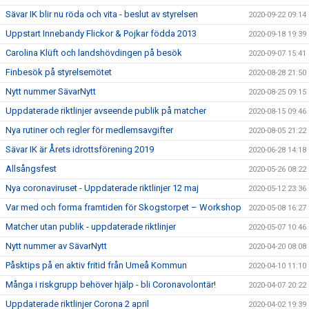
Sävar IK blir nu röda och vita - beslut av styrelsen
2020-09-22 09:14
Uppstart Innebandy Flickor & Pojkar födda 2013
2020-09-18 19:39
Carolina Klüft och landshövdingen på besök
2020-09-07 15:41
Finbesök på styrelsemötet
2020-08-28 21:50
Nytt nummer SävarNytt
2020-08-25 09:15
Uppdaterade riktlinjer avseende publik på matcher
2020-08-15 09:46
Nya rutiner och regler för medlemsavgifter
2020-08-05 21:22
Sävar IK är Årets idrottsförening 2019
2020-06-28 14:18
Allsångsfest
2020-05-26 08:22
Nya coronaviruset - Uppdaterade riktlinjer 12 maj
2020-05-12 23:36
Var med och forma framtiden för Skogstorpet – Workshop
2020-05-08 16:27
Matcher utan publik - uppdaterade riktlinjer
2020-05-07 10:46
Nytt nummer av SävarNytt
2020-04-20 08:08
Påsktips på en aktiv fritid från Umeå Kommun
2020-04-10 11:10
Många i riskgrupp behöver hjälp - bli Coronavolontär!
2020-04-07 20:22
Uppdaterade riktlinjer Corona 2 april
2020-04-02 19:39