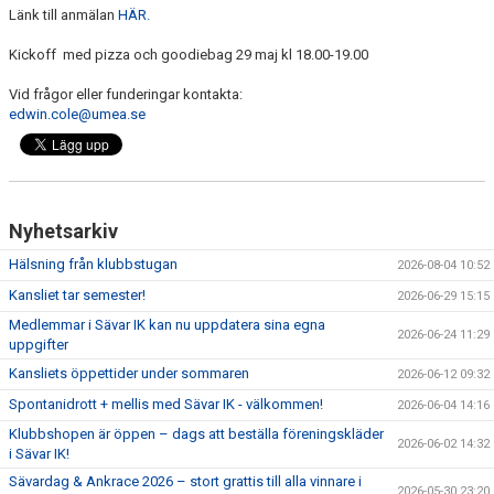
Länk till anmälan
HÄR.
DOKUMENT
Kickoff med pizza och goodiebag 29 maj kl 18.00-19.00
SPONSRING & FÖRSÄLJNING
Vid frågor eller funderingar kontakta:
SÄVARCAMP
edwin.cole@umea.se
SÄVARCUPEN
Nyhetsarkiv
Hälsning från klubbstugan
2026-08-04 10:52
Kansliet tar semester!
2026-06-29 15:15
Medlemmar i Sävar IK kan nu uppdatera sina egna
2026-06-24 11:29
uppgifter
Kansliets öppettider under sommaren
2026-06-12 09:32
Spontanidrott + mellis med Sävar IK - välkommen!
2026-06-04 14:16
Klubbshopen är öppen – dags att beställa föreningskläder
2026-06-02 14:32
i Sävar IK!
Sävardag & Ankrace 2026 – stort grattis till alla vinnare i
2026-05-30 23:20