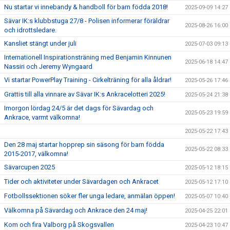
Nu startar vi innebandy & handboll för barn födda 2018!
2025-09-09 14:27
Sävar IK:s klubbstuga 27/8 - Polisen informerar föräldrar
2025-08-26 16:00
och idrottsledare.
Kansliet stängt under juli
2025-07-03 09:13
Internationell Inspirationsträning med Benjamin Kinnunen
2025-06-18 14:47
Nassiri och Jeremy Wyngaard
Vi startar PowerPlay Training - Cirkelträning för alla åldrar!
2025-05-26 17:46
Grattis till alla vinnare av Sävar IK:s Ankracelotteri 2025!
2025-05-24 21:38
Imorgon lördag 24/5 är det dags för Sävardag och
2025-05-23 19:59
Ankrace, varmt välkomna!
2025-05-22 17:43
Den 28 maj startar hopprep sin säsong för barn födda
2025-05-22 08:33
2015-2017, välkomna!
Sävarcupen 2025
2025-05-12 18:15
Tider och aktiviteter under Sävardagen och Ankracet
2025-05-12 17:10
Fotbollssektionen söker fler unga ledare, anmälan öppen!
2025-05-07 10:40
Välkomna på Sävardag och Ankrace den 24 maj!
2025-04-25 22:01
Kom och fira Valborg på Skogsvallen
2025-04-23 10:47