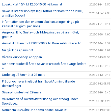
Lovaktivitet 15/4 kl 12.00-15.00, välkomna!
2025-04-14 15:50
Sävar IK startar upp nya lag i fotboll för barn födda 2018,
2025-04-04 14:35
anmälan öppen!
Information om den ekonomiska hanteringen (Inge på
2025-04-04 11:44
kansliet har gått i pension).
Angelica, Erik, Gustav och Tilde prisades på årsmötet,
2025-03-28 11:00
grattis!
Anmäl ditt barn född 2020-2022 till Rörelselek i Sävar IK
2025-03-26 16:31
Nu går Inge i pension!
2025-03-18 17:09
Vårens klubbshop är öppen!
2025-03-15 07:55
De nominerade till Årets Sävar IK:are och Årets Unga ledare
2025-03-14 16:12
är…
Underlag till Årsmötet 23 mars
2025-03-13 10:43
Frågor och svar i nuläget från SportAdmin gällande
2025-03-12 08:55
dataintrånget
Sävarpingisfestival 29 mars
2025-03-10 13:40
Välkommen på lovaktiviteter tisdag och fredag under
2025-03-03 11:20
Sportlovet!
Nominera 2024 års Ungdomsledare i Sävar IK!
2025-02-19 09:38