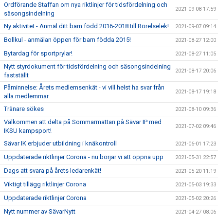
Ordförande Staffan om nya riktlinjer för tidsfördelning och
2021-09-08 17:59
säsongsindelning
Ny aktivitet - Anmäl ditt barn född 2016-2018 till Rörelselek!
2021-09-07 09:14
Bollkul - anmälan öppen för barn födda 2015!
2021-08-27 12:00
Bytardag för sportprylar!
2021-08-27 11:05
Nytt styrdokument för tidsfördelning och säsongsindelning
2021-08-17 20:06
fastställt
Påminnelse: Årets medlemsenkät - vi vill helst ha svar från
2021-08-17 19:18
alla medlemmar
Tränare sökes
2021-08-10 09:36
Välkommen att delta på Sommarmattan på Sävar IP med
2021-07-02 09:46
IKSU kampsport!
Sävar IK erbjuder utbildning i knäkontroll
2021-06-01 17:23
Uppdaterade riktlinjer Corona - nu börjar vi att öppna upp
2021-05-31 22:57
Dags att svara på årets ledarenkät!
2021-05-20 11:19
Viktigt tillägg riktlinjer Corona
2021-05-03 19:33
Uppdaterade riktlinjer Corona
2021-05-02 20:26
Nytt nummer av SävarNytt
2021-04-27 08:06