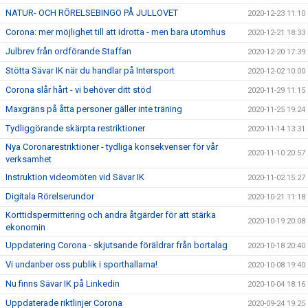
NATUR- OCH RÖRELSEBINGO PÅ JULLOVET
2020-12-23 11:10
Corona: mer möjlighet till att idrotta - men bara utomhus
2020-12-21 18:33
Julbrev från ordförande Staffan
2020-12-20 17:39
Stötta Sävar IK när du handlar på Intersport
2020-12-02 10:00
Corona slår hårt - vi behöver ditt stöd
2020-11-29 11:15
Maxgräns på åtta personer gäller inte träning
2020-11-25 19:24
Tydliggörande skärpta restriktioner
2020-11-14 13:31
Nya Coronarestriktioner - tydliga konsekvenser för vår
2020-11-10 20:57
verksamhet
Instruktion videomöten vid Sävar IK
2020-11-02 15:27
Digitala Rörelserundor
2020-10-21 11:18
Korttidspermittering och andra åtgärder för att stärka
2020-10-19 20:08
ekonomin
Uppdatering Corona - skjutsande föräldrar från bortalag
2020-10-18 20:40
Vi undanber oss publik i sporthallarna!
2020-10-08 19:40
Nu finns Sävar IK på Linkedin
2020-10-04 18:16
Uppdaterade riktlinjer Corona
2020-09-24 19:25