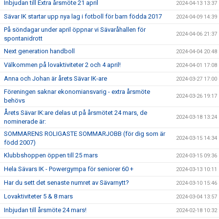
Inbjudan till Extra årsmöte 21 april
2024-04-13 13:37
Sävar IK startar upp nya lag i fotboll för barn födda 2017
2024-04-09 14:39
På söndagar under april öppnar vi Sävaråhallen för
2024-04-06 21:37
spontanidrott
Next generation handboll
2024-04-04 20:48
Välkommen på lovaktiviteter 2 och 4 april!
2024-04-01 17:08
Anna och Johan är årets Sävar IK-are
2024-03-27 17:00
Föreningen saknar ekonomiansvarig - extra årsmöte
2024-03-26 19:17
behövs
Årets Sävar IK:are delas ut på årsmötet 24 mars, de
2024-03-18 13:24
nominerade är:
SOMMARENS ROLIGASTE SOMMARJOBB (för dig som är
2024-03-15 14:34
född 2007)
Klubbshoppen öppen till 25 mars
2024-03-15 09:36
Hela Sävars IK - Powergympa för seniorer 60 +
2024-03-13 10:11
Har du sett det senaste numret av Sävarnytt?
2024-03-10 15:46
Lovaktiviteter 5 & 8 mars
2024-03-04 13:57
Inbjudan till årsmöte 24 mars!
2024-02-18 10:32