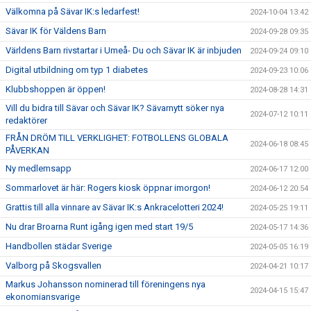
Välkomna på Sävar IK:s ledarfest!
2024-10-04 13:42
Sävar IK för Väldens Barn
2024-09-28 09:35
Världens Barn rivstartar i Umeå- Du och Sävar IK är inbjuden
2024-09-24 09:10
Digital utbildning om typ 1 diabetes
2024-09-23 10:06
Klubbshoppen är öppen!
2024-08-28 14:31
Vill du bidra till Sävar och Sävar IK? Sävarnytt söker nya
2024-07-12 10:11
redaktörer
FRÅN DRÖM TILL VERKLIGHET: FOTBOLLENS GLOBALA
2024-06-18 08:45
PÅVERKAN
Ny medlemsapp
2024-06-17 12:00
Sommarlovet är här: Rogers kiosk öppnar imorgon!
2024-06-12 20:54
Grattis till alla vinnare av Sävar IK:s Ankracelotteri 2024!
2024-05-25 19:11
Nu drar Broarna Runt igång igen med start 19/5
2024-05-17 14:36
Handbollen städar Sverige
2024-05-05 16:19
Valborg på Skogsvallen
2024-04-21 10:17
Markus Johansson nominerad till föreningens nya
2024-04-15 15:47
ekonomiansvarige