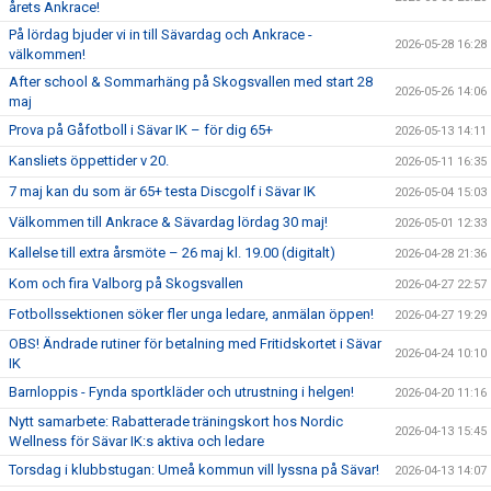
årets Ankrace!
På lördag bjuder vi in till Sävardag och Ankrace -
2026-05-28 16:28
välkommen!
After school & Sommarhäng på Skogsvallen med start 28
2026-05-26 14:06
maj
Prova på Gåfotboll i Sävar IK – för dig 65+
2026-05-13 14:11
Kansliets öppettider v 20.
2026-05-11 16:35
7 maj kan du som är 65+ testa Discgolf i Sävar IK
2026-05-04 15:03
Välkommen till Ankrace & Sävardag lördag 30 maj!
2026-05-01 12:33
Kallelse till extra årsmöte – 26 maj kl. 19.00 (digitalt)
2026-04-28 21:36
Kom och fira Valborg på Skogsvallen
2026-04-27 22:57
Fotbollssektionen söker fler unga ledare, anmälan öppen!
2026-04-27 19:29
OBS! Ändrade rutiner för betalning med Fritidskortet i Sävar
2026-04-24 10:10
IK
Barnloppis - Fynda sportkläder och utrustning i helgen!
2026-04-20 11:16
Nytt samarbete: Rabatterade träningskort hos Nordic
2026-04-13 15:45
Wellness för Sävar IK:s aktiva och ledare
Torsdag i klubbstugan: Umeå kommun vill lyssna på Sävar!
2026-04-13 14:07