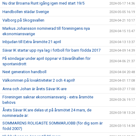
Nu drar Broarna Runt igång igen med start 19/5
2024-05-17 14:36
Handbollen städar Sverige
2024-05-05 16:19
Valborg på Skogsvallen
2024-04-21 10:17
Markus Johansson nominerad till föreningens nya
2024-04-15 15:47
ekonomiansvarige
Inbjudan till Extra årsmöte 21 april
2024-04-13 13:37
Sävar IK startar upp nya lag i fotboll för barn födda 2017
2024-04-09 14:39
På söndagar under april öppnar vi Sävaråhallen för
2024-04-06 21:37
spontanidrott
Next generation handboll
2024-04-04 20:48
Välkommen på lovaktiviteter 2 och 4 april!
2024-04-01 17:08
Anna och Johan är årets Sävar IK-are
2024-03-27 17:00
Föreningen saknar ekonomiansvarig - extra årsmöte
2024-03-26 19:17
behövs
Årets Sävar IK:are delas ut på årsmötet 24 mars, de
2024-03-18 13:24
nominerade är:
SOMMARENS ROLIGASTE SOMMARJOBB (för dig som är
2024-03-15 14:34
född 2007)