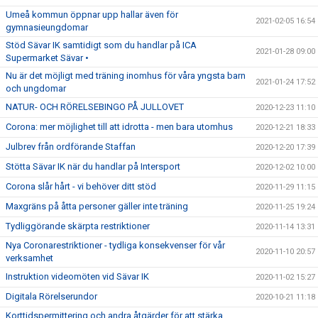
Umeå kommun öppnar upp hallar även för
2021-02-05 16:54
gymnasieungdomar
Stöd Sävar IK samtidigt som du handlar på ICA
2021-01-28 09:00
Supermarket Sävar •
Nu är det möjligt med träning inomhus för våra yngsta barn
2021-01-24 17:52
och ungdomar
NATUR- OCH RÖRELSEBINGO PÅ JULLOVET
2020-12-23 11:10
Corona: mer möjlighet till att idrotta - men bara utomhus
2020-12-21 18:33
Julbrev från ordförande Staffan
2020-12-20 17:39
Stötta Sävar IK när du handlar på Intersport
2020-12-02 10:00
Corona slår hårt - vi behöver ditt stöd
2020-11-29 11:15
Maxgräns på åtta personer gäller inte träning
2020-11-25 19:24
Tydliggörande skärpta restriktioner
2020-11-14 13:31
Nya Coronarestriktioner - tydliga konsekvenser för vår
2020-11-10 20:57
verksamhet
Instruktion videomöten vid Sävar IK
2020-11-02 15:27
Digitala Rörelserundor
2020-10-21 11:18
Korttidspermittering och andra åtgärder för att stärka