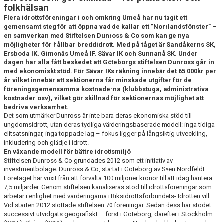
folkhälsan
DOKUMENT
Flera idrottsföreningar i och omkring Umeå har nu tagit ett
gemensamt steg för att öppna vad de kallar ett ”Norrlandsfönster” –
SPONSRING & FÖRSÄLJNING
en samverkan med Stiftelsen Dunross & Co som kan ge nya
möjligheter för hållbar breddidrott. Med på tåget är Sandåkerns SK,
SÄVARCAMP
Ersboda IK, Gimonäs Umeå IF, Sävar IK och Sunnanå SK. Under
dagen har alla fått beskedet att Göteborgs stiftelsen Dunross går in
med ekonomiskt stöd. För Sävar IKs räkning innebär det 65 000kr per
SÄVARCUPEN
år vilket innebär att sektionerna får minskade utgifter för de
föreningsgemensamma kostnaderna (klubbstuga, administrativa
kostnader osv), vilket gör skillnad för sektionernas möjlighet att
bedriva verksamhet.
Det som utmärker Dunross är inte bara deras ekonomiska stöd till
ungdomsidrott, utan deras tydliga värderingsbaserade modell: inga tidiga
elitsatsningar, inga toppade lag – fokus ligger på långsiktig utveckling,
inkludering och glädje i idrott.
En växande modell för bättre idrottsmiljö
Stiftelsen Dunross & Co grundades 2012 som ett initiativ av
investmentbolaget Dunross & Co, startat i Göteborg av Sven Nordfeldt.
Företaget har vuxit från att förvalta 100 miljoner kronor till att idag hantera
7,5 miljarder. Genom stiftelsen kanaliseras stöd till idrottsföreningar som
arbetar i enlighet med värderingarna i Riksidrottsförbundets- Idrotten vill.
Vid starten 2012 stöttade stiftelsen 70 föreningar. Sedan dess har stödet
successivt utvidgats geografiskt – först i Göteborg, därefter i Stockholm