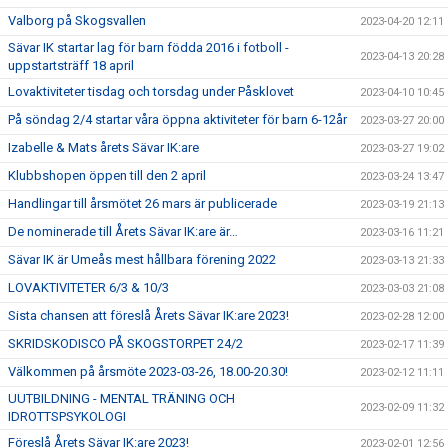
Valborg på Skogsvallen
2023-04-20 12:11
Sävar IK startar lag för barn födda 2016 i fotboll -
2023-04-13 20:28
uppstartsträff 18 april
Lovaktiviteter tisdag och torsdag under Påsklovet
2023-04-10 10:45
På söndag 2/4 startar våra öppna aktiviteter för barn 6-12år
2023-03-27 20:00
Izabelle & Mats årets Sävar IK:are
2023-03-27 19:02
Klubbshopen öppen till den 2 april
2023-03-24 13:47
Handlingar till årsmötet 26 mars är publicerade
2023-03-19 21:13
De nominerade till Årets Sävar IK:are är…
2023-03-16 11:21
Sävar IK är Umeås mest hållbara förening 2022
2023-03-13 21:33
LOVAKTIVITETER 6/3 & 10/3
2023-03-03 21:08
Sista chansen att föreslå Årets Sävar IK:are 2023!
2023-02-28 12:00
SKRIDSKODISCO PÅ SKOGSTORPET 24/2
2023-02-17 11:39
Välkommen på årsmöte 2023-03-26, 18.00-20.30!
2023-02-12 11:11
UUTBILDNING - MENTAL TRÄNING OCH
2023-02-09 11:32
IDROTTSPSYKOLOGI
Föreslå Årets Sävar IK:are 2023!
2023-02-01 12:56