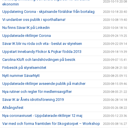
2020-10-19 20:08
ekonomin
Uppdatering Corona - skjutsande föräldrar från bortalag
2020-10-18 20:40
Vi undanber oss publik i sporthallarna!
2020-10-08 19:40
Nu finns Sävar IK på Linkedin
2020-10-04 18:16
Uppdaterade riktlinjer Corona
2020-09-24 19:25
Sävar IK blir nu röda och vita - beslut av styrelsen
2020-09-22 09:14
Uppstart Innebandy Flickor & Pojkar födda 2013
2020-09-18 19:39
Carolina Klüft och landshövdingen på besök
2020-09-07 15:41
Finbesök på styrelsemötet
2020-08-28 21:50
Nytt nummer SävarNytt
2020-08-25 09:15
Uppdaterade riktlinjer avseende publik på matcher
2020-08-15 09:46
Nya rutiner och regler för medlemsavgifter
2020-08-05 21:22
Sävar IK är Årets idrottsförening 2019
2020-06-28 14:18
Allsångsfest
2020-05-26 08:22
Nya coronaviruset - Uppdaterade riktlinjer 12 maj
2020-05-12 23:36
Var med och forma framtiden för Skogstorpet – Workshop
2020-05-08 16:27