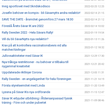
Invig sportlovet med Skridskodisco
2022-02-25 12:25
Josefin behöver en kompis - bli Sävarnytts andra redaktör!
2022-02-14 21:15
SAVE THE DATE - årsmötet genomförs 27 mars 18.30
2022-02-14 21:12
Föreslå Årets Sävar IK:are 2022
2022-02-14 10:02
Rally Sweden 2022 - Hela Sävars Rally!
2022-01-19 19:54
Vill du bli SävarNytts nya redaktör?
2022-01-13 11:26
Krav på att kontrollera vaccinationsbevis vid alla
2022-01-12 18:32
matcher/tävlingar
Jullovsaktiviteter med Sävar IK
2021-12-29 17:30
Nya tråkiga restriktioner - nu behöver vi tillbaka till
2021-12-21 20:42
nygammal kreativitet
Uppdaterade riktlinjer Corona
2021-12-05 11:31
Rally Sweden - en angelägenhet för hela föreningen
2021-11-21 14:19
Första styrelsemötet med Linda
2021-11-20 13:49
Lyssna på Sävar IKs nya ordförande
2021-11-15 12:47
Sävar IK erbjuder utbildning i Åldersanpassad fysisk
2021-11-09 08:46
träning - Före och under pubertet