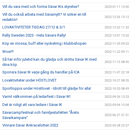
Vill du vara med och forma Sävar IKs styrelse?
2023-01-11 13:00
Vill du också arbeta med Sävarnytt? Vi söker en till
2022-12-26 13:12
redaktör!
LOVAKTIVITETER TISDAG 27/12 & 3/1
2022-12-22 11:32
Rally Sweden 2023 - Hela Sävars Rally!
2022-12-01 13:02
Köp en mössa, buff eller nyckelring i klubbshopen
2022-11-29 09:52
Wow!!!
2022-11-22 09:11
Så här inför juletid kan du glädja och stötta Sävar IK med
2022-11-15 08:45
dina köp
Sponsra Sävar IK varje gång du handlar på ICA
2022-11-07 22:18
Lovaktiviteter under HÖSTLOVET
2022-10-27 08:35
Sportloppis under Höstlovet - Idrott till glädje för alla!
2022-10-20 08:49
Varmt välkommen på ledarfest i Sävar IK!
2022-09-26 13:23
Det är roligt att vara ledare i Sävar IK
2022-09-04 15:04
Sävarcampfestival och familjestafetten "Årets
2022-06-27 21:51
Sävarkampare"
Vinnare Sävar Ankracelotteri 2022
2022-05-28 22:57