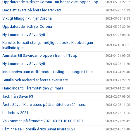
Uppdaterade riktlinjer Corona - nu börjar vi att öppna upp
2021-05-31 22:57
Dags att svara på årets ledarenkät!
2021-05-20 11:19
Viktigt tillägg riktlinjer Corona
2021-05-03 19:33
Uppdaterade riktlinjer Corona
2021-05-02 20:26
Nytt nummer av SävarNytt
2021-04-27 08:06
Kansliet fortsatt stängt - möjligt att boka Klubbstugan
2021-04-16 09:01
kvällstid igen
Anmälan till Sävarcamp öppen fram till 15 april
2021-04-01 09:05
Nytt nummer av SävarNytt
2021-03-26 11:50
Innebandyn utan ordförande - tävlingssäsongen i fara
2021-03-24 21:40
Gunilla och Rickard är årets Sävar IKare
2021-03-21 22:39
Handlingar till årsmötet den 21 mars
2021-03-14 23:10
Tack från Sävar IK!
2021-02-27 09:00
Årets Sävar IK:are utses på årsmötet den 21 mars.
2021-02-26 11:05
Ledarbrev 2021
2021-02-23 14:25
Välkommen på årsmöte 2021-03-21 18.00-20.30!
2021-02-21 21:42
Påminnelse. Föreslå Årets Sävar IK:are 2021
2021-02-16 15:48