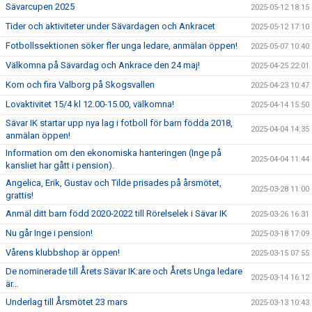
Sävarcupen 2025
2025-05-12 18:15
Tider och aktiviteter under Sävardagen och Ankracet
2025-05-12 17:10
Fotbollssektionen söker fler unga ledare, anmälan öppen!
2025-05-07 10:40
Välkomna på Sävardag och Ankrace den 24 maj!
2025-04-25 22:01
Kom och fira Valborg på Skogsvallen
2025-04-23 10:47
Lovaktivitet 15/4 kl 12.00-15.00, välkomna!
2025-04-14 15:50
Sävar IK startar upp nya lag i fotboll för barn födda 2018,
2025-04-04 14:35
anmälan öppen!
Information om den ekonomiska hanteringen (Inge på
2025-04-04 11:44
kansliet har gått i pension).
Angelica, Erik, Gustav och Tilde prisades på årsmötet,
2025-03-28 11:00
grattis!
Anmäl ditt barn född 2020-2022 till Rörelselek i Sävar IK
2025-03-26 16:31
Nu går Inge i pension!
2025-03-18 17:09
Vårens klubbshop är öppen!
2025-03-15 07:55
De nominerade till Årets Sävar IK:are och Årets Unga ledare
2025-03-14 16:12
är…
Underlag till Årsmötet 23 mars
2025-03-13 10:43