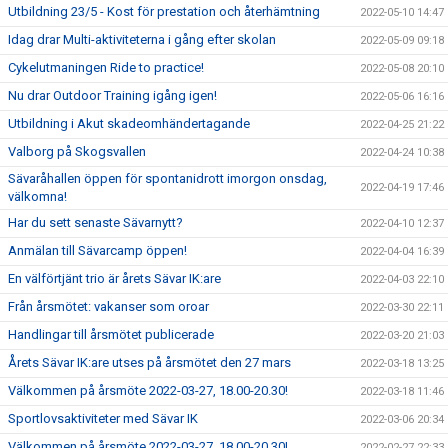
Utbildning 23/5 - Kost för prestation och återhämtning
2022-05-10 14:47
Idag drar Multi-aktiviteterna i gång efter skolan
2022-05-09 09:18
Cykelutmaningen Ride to practice!
2022-05-08 20:10
Nu drar Outdoor Training igång igen!
2022-05-06 16:16
Utbildning i Akut skadeomhändertagande
2022-04-25 21:22
Valborg på Skogsvallen
2022-04-24 10:38
Sävaråhallen öppen för spontanidrott imorgon onsdag,
2022-04-19 17:46
välkomna!
Har du sett senaste Sävarnytt?
2022-04-10 12:37
Anmälan till Sävarcamp öppen!
2022-04-04 16:39
En välförtjänt trio är årets Sävar IK:are
2022-04-03 22:10
Från årsmötet: vakanser som oroar
2022-03-30 22:11
Handlingar till årsmötet publicerade
2022-03-20 21:03
Årets Sävar IK:are utses på årsmötet den 27 mars
2022-03-18 13:25
Välkommen på årsmöte 2022-03-27, 18.00-20.30!
2022-03-18 11:46
Sportlovsaktiviteter med Sävar IK
2022-03-06 20:34
Välkommen på årsmöte 2022-03-27, 18.00-20.30!
2022-02-27 22:33