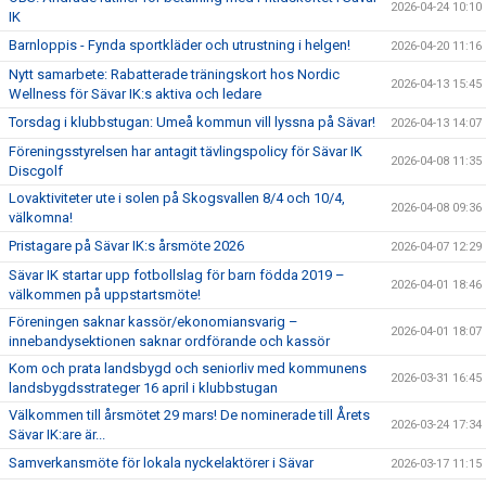
2026-04-24 10:10
IK
Barnloppis - Fynda sportkläder och utrustning i helgen!
2026-04-20 11:16
Nytt samarbete: Rabatterade träningskort hos Nordic
2026-04-13 15:45
Wellness för Sävar IK:s aktiva och ledare
Torsdag i klubbstugan: Umeå kommun vill lyssna på Sävar!
2026-04-13 14:07
Föreningsstyrelsen har antagit tävlingspolicy för Sävar IK
2026-04-08 11:35
Discgolf
Lovaktiviteter ute i solen på Skogsvallen 8/4 och 10/4,
2026-04-08 09:36
välkomna!
Pristagare på Sävar IK:s årsmöte 2026
2026-04-07 12:29
Sävar IK startar upp fotbollslag för barn födda 2019 –
2026-04-01 18:46
välkommen på uppstartsmöte!
Föreningen saknar kassör/ekonomiansvarig –
2026-04-01 18:07
innebandysektionen saknar ordförande och kassör
Kom och prata landsbygd och seniorliv med kommunens
2026-03-31 16:45
landsbygdsstrateger 16 april i klubbstugan
Välkommen till årsmötet 29 mars! De nominerade till Årets
2026-03-24 17:34
Sävar IK:are är...
Samverkansmöte för lokala nyckelaktörer i Sävar
2026-03-17 11:15