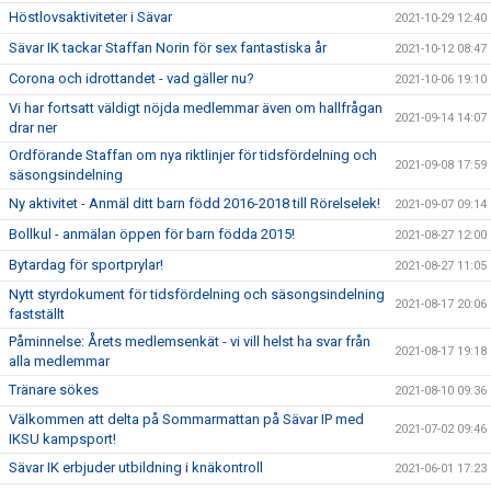
Höstlovsaktiviteter i Sävar
2021-10-29 12:40
Sävar IK tackar Staffan Norin för sex fantastiska år
2021-10-12 08:47
Corona och idrottandet - vad gäller nu?
2021-10-06 19:10
Vi har fortsatt väldigt nöjda medlemmar även om hallfrågan
2021-09-14 14:07
drar ner
Ordförande Staffan om nya riktlinjer för tidsfördelning och
2021-09-08 17:59
säsongsindelning
Ny aktivitet - Anmäl ditt barn född 2016-2018 till Rörelselek!
2021-09-07 09:14
Bollkul - anmälan öppen för barn födda 2015!
2021-08-27 12:00
Bytardag för sportprylar!
2021-08-27 11:05
Nytt styrdokument för tidsfördelning och säsongsindelning
2021-08-17 20:06
fastställt
Påminnelse: Årets medlemsenkät - vi vill helst ha svar från
2021-08-17 19:18
alla medlemmar
Tränare sökes
2021-08-10 09:36
Välkommen att delta på Sommarmattan på Sävar IP med
2021-07-02 09:46
IKSU kampsport!
Sävar IK erbjuder utbildning i knäkontroll
2021-06-01 17:23