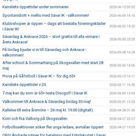
Kansliets öppettider under sommaren
2026-06-12 09:32
Spontanidrott + mellis med Sävar IK - välkommen!
2026-06-04 14:16
Klubbshopen är öppen – dags att beställa föreningskläder
2026-06-02 14:32
i Sävar IK!
Sävardag & Ankrace 2026 – stort grattis till alla vinnare i
2026-05-30 23:20
årets Ankrace!
På lördag bjuder vi in till Sävardag och Ankrace -
2026-05-28 16:28
välkommen!
After school & Sommarhäng på Skogsvallen med start 28
2026-05-26 14:06
maj
Prova på Gåfotboll i Sävar IK – för dig 65+
2026-05-13 14:11
Kansliets öppettider v 20.
2026-05-11 16:35
7 maj kan du som är 65+ testa Discgolf i Sävar IK
2026-05-04 15:03
Välkommen till Ankrace & Sävardag lördag 30 maj!
2026-05-01 12:33
Kallelse till extra årsmöte – 26 maj kl. 19.00 (digitalt)
2026-04-28 21:36
Kom och fira Valborg på Skogsvallen
2026-04-27 22:57
Fotbollssektionen söker fler unga ledare, anmälan öppen!
2026-04-27 19:29
OBS! Ändrade rutiner för betalning med Fritidskortet i Sävar