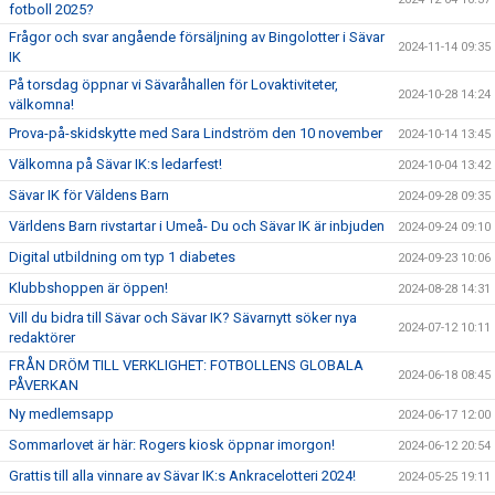
fotboll 2025?
Frågor och svar angående försäljning av Bingolotter i Sävar
2024-11-14 09:35
IK
På torsdag öppnar vi Sävaråhallen för Lovaktiviteter,
2024-10-28 14:24
välkomna!
Prova-på-skidskytte med Sara Lindström den 10 november
2024-10-14 13:45
Välkomna på Sävar IK:s ledarfest!
2024-10-04 13:42
Sävar IK för Väldens Barn
2024-09-28 09:35
Världens Barn rivstartar i Umeå- Du och Sävar IK är inbjuden
2024-09-24 09:10
Digital utbildning om typ 1 diabetes
2024-09-23 10:06
Klubbshoppen är öppen!
2024-08-28 14:31
Vill du bidra till Sävar och Sävar IK? Sävarnytt söker nya
2024-07-12 10:11
redaktörer
FRÅN DRÖM TILL VERKLIGHET: FOTBOLLENS GLOBALA
2024-06-18 08:45
PÅVERKAN
Ny medlemsapp
2024-06-17 12:00
Sommarlovet är här: Rogers kiosk öppnar imorgon!
2024-06-12 20:54
Grattis till alla vinnare av Sävar IK:s Ankracelotteri 2024!
2024-05-25 19:11