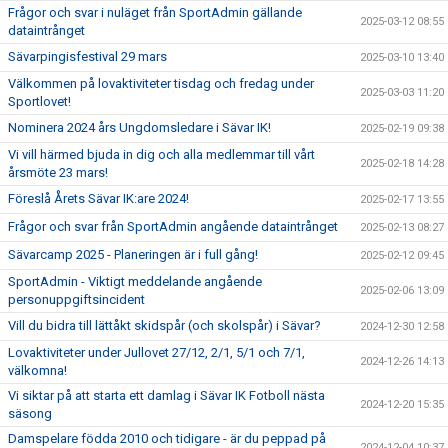
Frågor och svar i nuläget från SportAdmin gällande
2025-03-12 08:55
dataintrånget
Sävarpingisfestival 29 mars
2025-03-10 13:40
Välkommen på lovaktiviteter tisdag och fredag under
2025-03-03 11:20
Sportlovet!
Nominera 2024 års Ungdomsledare i Sävar IK!
2025-02-19 09:38
Vi vill härmed bjuda in dig och alla medlemmar till vårt
2025-02-18 14:28
årsmöte 23 mars!
Föreslå Årets Sävar IK:are 2024!
2025-02-17 13:55
Frågor och svar från SportAdmin angående dataintrånget
2025-02-13 08:27
Sävarcamp 2025 - Planeringen är i full gång!
2025-02-12 09:45
SportAdmin - Viktigt meddelande angående
2025-02-06 13:09
personuppgiftsincident
Vill du bidra till lättåkt skidspår (och skolspår) i Sävar?
2024-12-30 12:58
Lovaktiviteter under Jullovet 27/12, 2/1, 5/1 och 7/1,
2024-12-26 14:13
välkomna!
Vi siktar på att starta ett damlag i Sävar IK Fotboll nästa
2024-12-20 15:35
säsong
Damspelare födda 2010 och tidigare - är du peppad på
2024-12-04 10:37