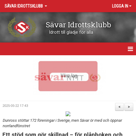
SÄVAR IDROTTSKLUBB
LOGGA IN
Sävar Idrottsklubb
Idrott till glädje för alla
HEM
OM KLUBBEN
KONTAKT
VÅRA ARENOR
2025-05-22 17:43
<
>
KALENDER
Dunross stöttar 172 föreningar i Sverige, men Sävar ör med och öppnar
norrlandfönstret
BOKNING RESURSER
Ett stöd som gör skillnad – för plånboken och