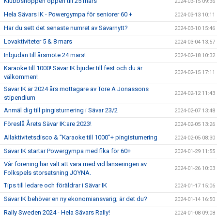
Klubbshoppen öppen till 25 mars
2024-03-15 09:36
Hela Sävars IK - Powergympa för seniorer 60 +
2024-03-13 10:11
Har du sett det senaste numret av Sävarnytt?
2024-03-10 15:46
Lovaktiviteter 5 & 8 mars
2024-03-04 13:57
Inbjudan till årsmöte 24 mars!
2024-02-18 10:32
Karaoke till 1000! Sävar IK bjuder till fest och du är
2024-02-15 17:11
välkommen!
Sävar IK är 2024 års mottagare av Tore A Jonassons
2024-02-12 11:43
stipendium
Anmäl dig till pingisturnering i Sävar 23/2
2024-02-07 13:48
Föreslå Årets Sävar IK:are 2023!
2024-02-05 13:26
Allaktivitetsdisco & ”Karaoke till 1000”+ pingisturnering
2024-02-05 08:30
Sävar IK startar Powergympa med fika för 60+
2024-01-29 11:55
Vår förening har valt att vara med vid lanseringen av
2024-01-26 10:03
Folkspels storsatsning JOYNA.
Tips till ledare och föräldrar i Sävar IK
2024-01-17 15:06
Sävar IK behöver en ny ekonomiansvarig; är det du?
2024-01-14 16:50
Rally Sweden 2024 - Hela Sävars Rally!
2024-01-08 09:08