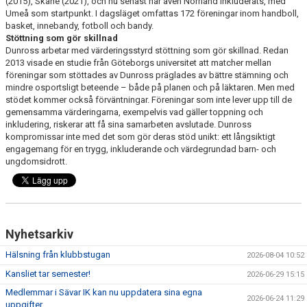
(2015), Skåne (2021), och nu senast har även Norrland inkluderats, med
Umeå som startpunkt. I dagsläget omfattas 172 föreningar inom handboll,
basket, innebandy, fotboll och bandy.
Stöttning som gör skillnad
Dunross arbetar med värderingsstyrd stöttning som gör skillnad. Redan
2013 visade en studie från Göteborgs universitet att matcher mellan
föreningar som stöttades av Dunross präglades av bättre stämning och
mindre osportsligt beteende – både på planen och på läktaren. Men med
stödet kommer också förväntningar. Föreningar som inte lever upp till de
gemensamma värderingarna, exempelvis vad gäller toppning och
inkludering, riskerar att få sina samarbeten avslutade. Dunross
kompromissar inte med det som gör deras stöd unikt: ett långsiktigt
engagemang för en trygg, inkluderande och värdegrundad barn- och
ungdomsidrott.
Nyhetsarkiv
Hälsning från klubbstugan
2026-08-04 10:52
Kansliet tar semester!
2026-06-29 15:15
Medlemmar i Sävar IK kan nu uppdatera sina egna
2026-06-24 11:29
uppgifter