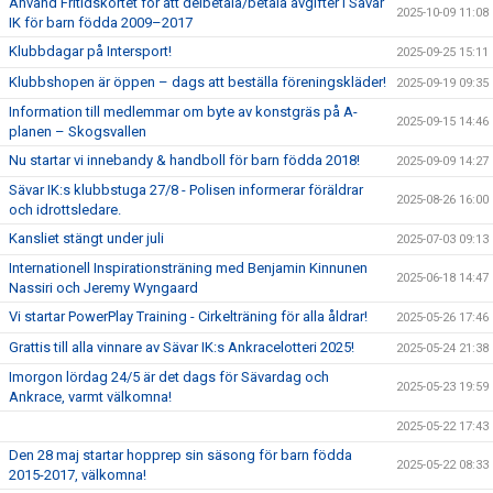
Använd Fritidskortet för att delbetala/betala avgifter i Sävar
2025-10-09 11:08
IK för barn födda 2009–2017
Klubbdagar på Intersport!
2025-09-25 15:11
Klubbshopen är öppen – dags att beställa föreningskläder!
2025-09-19 09:35
Information till medlemmar om byte av konstgräs på A-
2025-09-15 14:46
planen – Skogsvallen
Nu startar vi innebandy & handboll för barn födda 2018!
2025-09-09 14:27
Sävar IK:s klubbstuga 27/8 - Polisen informerar föräldrar
2025-08-26 16:00
och idrottsledare.
Kansliet stängt under juli
2025-07-03 09:13
Internationell Inspirationsträning med Benjamin Kinnunen
2025-06-18 14:47
Nassiri och Jeremy Wyngaard
Vi startar PowerPlay Training - Cirkelträning för alla åldrar!
2025-05-26 17:46
Grattis till alla vinnare av Sävar IK:s Ankracelotteri 2025!
2025-05-24 21:38
Imorgon lördag 24/5 är det dags för Sävardag och
2025-05-23 19:59
Ankrace, varmt välkomna!
2025-05-22 17:43
Den 28 maj startar hopprep sin säsong för barn födda
2025-05-22 08:33
2015-2017, välkomna!