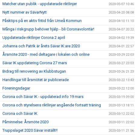
Matcher utan publik - uppdaterade riktlinjer
2020-05-07 10:46
Nytt nummer av SävarNytt
2020-04-20 08:08
Påsktips på en aktiv fritid från Umeå Kommun
2020-04-10 11:10
Många i riskgrupp behöver hjälp - bli Coronavolontär!
2020-04-07 20:22
Uppdaterade riktlinjer Corona 2 april
2020-04-02 19:39
Johanna och Patrik är årets Sävar IK:are 2020
2020-04-01 22:57
Årsmöte 2020 - med deltagare i lokalen och online
2020-03-29 22:03
Sävar IK uppdatering Corona 27 mars
2020-03-27 23:03
Bidrag till renovering av Klubbstugan
2020-03-26 21:23
Handlingar till årsmötet är publicerade
2020-03-22 13:43
Föreningsdagar
2020-03-22 12:00
Corona och Sävar IK - uppdaterad info 19 mars
2020-03-19 09:00
Corona och styrelsens riktlinjer angående fortsatt träning
2020-03-13 18:11
Corona och Sävar IK
2020-03-12 22:02
Påminnelse: Årsmöte 2020
2020-03-11 22:02
Truppslaget 2020 Sävar inställt!!
2020-03-11 21:56