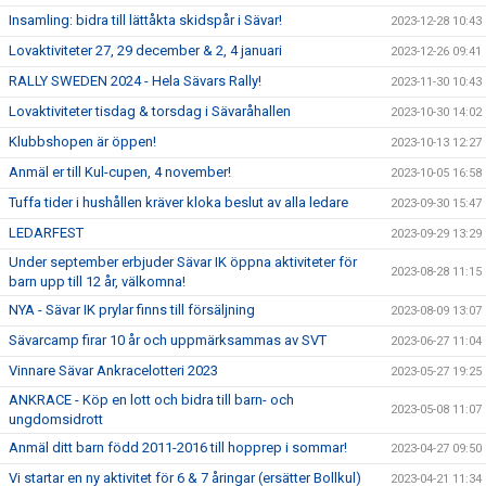
Insamling: bidra till lättåkta skidspår i Sävar!
2023-12-28 10:43
Lovaktiviteter 27, 29 december & 2, 4 januari
2023-12-26 09:41
RALLY SWEDEN 2024 - Hela Sävars Rally!
2023-11-30 10:43
Lovaktiviteter tisdag & torsdag i Sävaråhallen
2023-10-30 14:02
Klubbshopen är öppen!
2023-10-13 12:27
Anmäl er till Kul-cupen, 4 november!
2023-10-05 16:58
Tuffa tider i hushållen kräver kloka beslut av alla ledare
2023-09-30 15:47
LEDARFEST
2023-09-29 13:29
Under september erbjuder Sävar IK öppna aktiviteter för
2023-08-28 11:15
barn upp till 12 år, välkomna!
NYA - Sävar IK prylar finns till försäljning
2023-08-09 13:07
Sävarcamp firar 10 år och uppmärksammas av SVT
2023-06-27 11:04
Vinnare Sävar Ankracelotteri 2023
2023-05-27 19:25
ANKRACE - Köp en lott och bidra till barn- och
2023-05-08 11:07
ungdomsidrott
Anmäl ditt barn född 2011-2016 till hopprep i sommar!
2023-04-27 09:50
Vi startar en ny aktivitet för 6 & 7 åringar (ersätter Bollkul)
2023-04-21 11:34