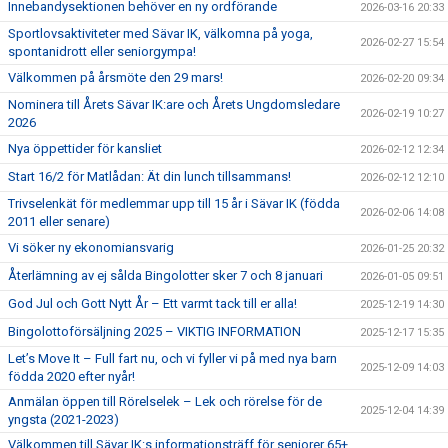
Innebandysektionen behöver en ny ordförande
2026-03-16 20:33
Sportlovsaktiviteter med Sävar IK, välkomna på yoga,
2026-02-27 15:54
spontanidrott eller seniorgympa!
Välkommen på årsmöte den 29 mars!
2026-02-20 09:34
Nominera till Årets Sävar IK:are och Årets Ungdomsledare
2026-02-19 10:27
2026
Nya öppettider för kansliet
2026-02-12 12:34
Start 16/2 för Matlådan: Ät din lunch tillsammans!
2026-02-12 12:10
Trivselenkät för medlemmar upp till 15 år i Sävar IK (födda
2026-02-06 14:08
2011 eller senare)
Vi söker ny ekonomiansvarig
2026-01-25 20:32
Återlämning av ej sålda Bingolotter sker 7 och 8 januari
2026-01-05 09:51
God Jul och Gott Nytt År – Ett varmt tack till er alla!
2025-12-19 14:30
Bingolottoförsäljning 2025 – VIKTIG INFORMATION
2025-12-17 15:35
Let’s Move It – Full fart nu, och vi fyller vi på med nya barn
2025-12-09 14:03
födda 2020 efter nyår!
Anmälan öppen till Rörelselek – Lek och rörelse för de
2025-12-04 14:39
yngsta (2021-2023)
Välkommen till Sävar IK:s informationsträff för seniorer 65+