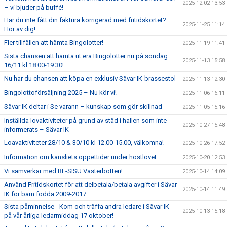
2025-12-02 13:53
– vi bjuder på buffé!
Har du inte fått din faktura korrigerad med fritidskortet?
2025-11-25 11:14
Hör av dig!
Fler tillfällen att hämta Bingolotter!
2025-11-19 11:41
Sista chansen att hämta ut era Bingolotter nu på söndag
2025-11-13 15:58
16/11 kl 18.00-19.30!
Nu har du chansen att köpa en exklusiv Sävar IK-brassestol
2025-11-13 12:30
Bingolottoförsäljning 2025 – Nu kör vi!
2025-11-06 16:11
Sävar IK deltar i Se varann – kunskap som gör skillnad
2025-11-05 15:16
Inställda lovaktiviteter på grund av städ i hallen som inte
2025-10-27 15:48
informerats – Sävar IK
Loavaktiviteter 28/10 & 30/10 kl 12.00-15.00, välkomna!
2025-10-26 17:52
Information om kansliets öppettider under höstlovet
2025-10-20 12:53
Vi samverkar med RF-SISU Västerbotten!
2025-10-14 14:09
Använd Fritidskortet för att delbetala/betala avgifter i Sävar
2025-10-14 11:49
IK för barn födda 2009-2017
Sista påminnelse - Kom och träffa andra ledare i Sävar IK
2025-10-13 15:18
på vår årliga ledarmiddag 17 oktober!