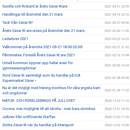
Gunilla och Rickard är årets Sävar IKare
2021-03-21 22:39
Handlingar till årsmötet den 21 mars
2021-03-14 23:10
Tack från Sävar IK!
2021-02-27 09:00
Årets Sävar IK:are utses på årsmötet den 21 mars.
2021-02-26 11:05
Ledarbrev 2021
2021-02-23 14:25
Välkommen på årsmöte 2021-03-21 18.00-20.30!
2021-02-21 21:42
Påminnelse. Föreslå Årets Sävar IK:are 2021
2021-02-16 15:48
Umeå kommun öppnar upp hallar även för
2021-02-05 16:54
gymnasieungdomar
Stöd Sävar IK samtidigt som du handlar på ICA
2021-01-28 09:00
Supermarket Sävar •
Nu är det möjligt med träning inomhus för våra yngsta barn
2021-01-24 17:52
och ungdomar
NATUR- OCH RÖRELSEBINGO PÅ JULLOVET
2020-12-23 11:10
Corona: mer möjlighet till att idrotta - men bara utomhus
2020-12-21 18:33
Julbrev från ordförande Staffan
2020-12-20 17:39
Stötta Sävar IK när du handlar på Intersport
2020-12-02 10:00