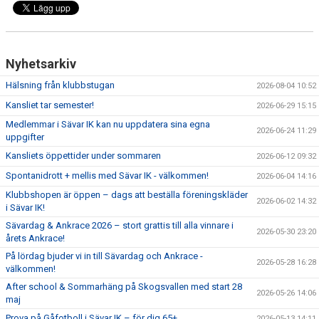
DOKUMENT
SPONSRING & FÖRSÄLJNING
Nyhetsarkiv
SÄVARCAMP
Hälsning från klubbstugan
2026-08-04 10:52
SÄVARCUPEN
Kansliet tar semester!
2026-06-29 15:15
Medlemmar i Sävar IK kan nu uppdatera sina egna
2026-06-24 11:29
uppgifter
Kansliets öppettider under sommaren
2026-06-12 09:32
Spontanidrott + mellis med Sävar IK - välkommen!
2026-06-04 14:16
Klubbshopen är öppen – dags att beställa föreningskläder
2026-06-02 14:32
i Sävar IK!
Sävardag & Ankrace 2026 – stort grattis till alla vinnare i
2026-05-30 23:20
årets Ankrace!
På lördag bjuder vi in till Sävardag och Ankrace -
2026-05-28 16:28
välkommen!
After school & Sommarhäng på Skogsvallen med start 28
2026-05-26 14:06
maj
Prova på Gåfotboll i Sävar IK – för dig 65+
2026-05-13 14:11