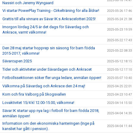
2025-06-18 14:47
Nassiri och Jeremy Wyngaard
Vi startar PowerPlay Training - Cirkelträning för alla åldrar!
2025-05-26 17:46
Grattis till alla vinnare av Sävar IK:s Ankracelotteri 2025!
2025-05-24 21:38
Imorgon lördag 24/5 är det dags för Sävardag och
2025-05-23 19:59
Ankrace, varmt välkomna!
2025-05-22 17:43
Den 28 maj startar hopprep sin säsong för barn födda
2025-05-22 08:33
2015-2017, välkomna!
Sävarcupen 2025
2025-05-12 18:15
Tider och aktiviteter under Sävardagen och Ankracet
2025-05-12 17:10
Fotbollssektionen söker fler unga ledare, anmälan öppen!
2025-05-07 10:40
Välkomna på Sävardag och Ankrace den 24 maj!
2025-04-25 22:01
Kom och fira Valborg på Skogsvallen
2025-04-23 10:47
Lovaktivitet 15/4 kl 12.00-15.00, välkomna!
2025-04-14 15:50
Sävar IK startar upp nya lag i fotboll för barn födda 2018,
2025-04-04 14:35
anmälan öppen!
Information om den ekonomiska hanteringen (Inge på
2025-04-04 11:44
kansliet har gått i pension).