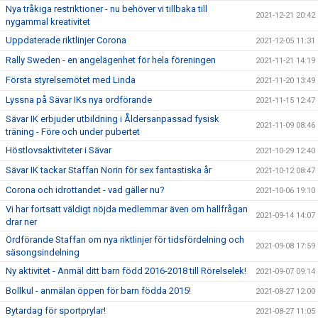
Nya tråkiga restriktioner - nu behöver vi tillbaka till
2021-12-21 20:42
nygammal kreativitet
Uppdaterade riktlinjer Corona
2021-12-05 11:31
Rally Sweden - en angelägenhet för hela föreningen
2021-11-21 14:19
Första styrelsemötet med Linda
2021-11-20 13:49
Lyssna på Sävar IKs nya ordförande
2021-11-15 12:47
Sävar IK erbjuder utbildning i Åldersanpassad fysisk
2021-11-09 08:46
träning - Före och under pubertet
Höstlovsaktiviteter i Sävar
2021-10-29 12:40
Sävar IK tackar Staffan Norin för sex fantastiska år
2021-10-12 08:47
Corona och idrottandet - vad gäller nu?
2021-10-06 19:10
Vi har fortsatt väldigt nöjda medlemmar även om hallfrågan
2021-09-14 14:07
drar ner
Ordförande Staffan om nya riktlinjer för tidsfördelning och
2021-09-08 17:59
säsongsindelning
Ny aktivitet - Anmäl ditt barn född 2016-2018 till Rörelselek!
2021-09-07 09:14
Bollkul - anmälan öppen för barn födda 2015!
2021-08-27 12:00
Bytardag för sportprylar!
2021-08-27 11:05