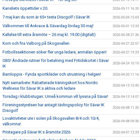
Kansliets öppettider v 20.
2026-05-11 16:35
7 maj kan du som är 65+ testa Discgolf i Sävar IK
2026-05-04 15:03
Välkommen till Ankrace & Sävardag lördag 30 maj!
2026-05-01 12:33
Kallelse till extra årsmöte – 26 maj kl. 19.00 (digitalt)
2026-04-28 21:36
Kom och fira Valborg på Skogsvallen
2026-04-27 22:57
Fotbollssektionen söker fler unga ledare, anmälan öppen!
2026-04-27 19:29
OBS! Ändrade rutiner för betalning med Fritidskortet i Sävar
2026-04-24 10:10
IK
Barnloppis - Fynda sportkläder och utrustning i helgen!
2026-04-20 11:16
Nytt samarbete: Rabatterade träningskort hos Nordic
2026-04-13 15:45
Wellness för Sävar IK:s aktiva och ledare
Torsdag i klubbstugan: Umeå kommun vill lyssna på Sävar!
2026-04-13 14:07
Föreningsstyrelsen har antagit tävlingspolicy för Sävar IK
2026-04-08 11:35
Discgolf
Lovaktiviteter ute i solen på Skogsvallen 8/4 och 10/4,
2026-04-08 09:36
välkomna!
Pristagare på Sävar IK:s årsmöte 2026
2026-04-07 12:29