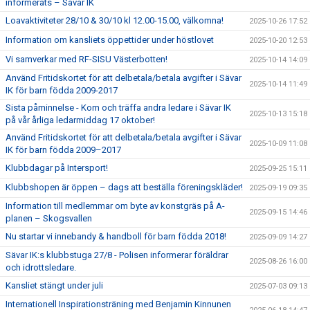
informerats – Sävar IK
Loavaktiviteter 28/10 & 30/10 kl 12.00-15.00, välkomna!
2025-10-26 17:52
Information om kansliets öppettider under höstlovet
2025-10-20 12:53
Vi samverkar med RF-SISU Västerbotten!
2025-10-14 14:09
Använd Fritidskortet för att delbetala/betala avgifter i Sävar
2025-10-14 11:49
IK för barn födda 2009-2017
Sista påminnelse - Kom och träffa andra ledare i Sävar IK
2025-10-13 15:18
på vår årliga ledarmiddag 17 oktober!
Använd Fritidskortet för att delbetala/betala avgifter i Sävar
2025-10-09 11:08
IK för barn födda 2009–2017
Klubbdagar på Intersport!
2025-09-25 15:11
Klubbshopen är öppen – dags att beställa föreningskläder!
2025-09-19 09:35
Information till medlemmar om byte av konstgräs på A-
2025-09-15 14:46
planen – Skogsvallen
Nu startar vi innebandy & handboll för barn födda 2018!
2025-09-09 14:27
Sävar IK:s klubbstuga 27/8 - Polisen informerar föräldrar
2025-08-26 16:00
och idrottsledare.
Kansliet stängt under juli
2025-07-03 09:13
Internationell Inspirationsträning med Benjamin Kinnunen