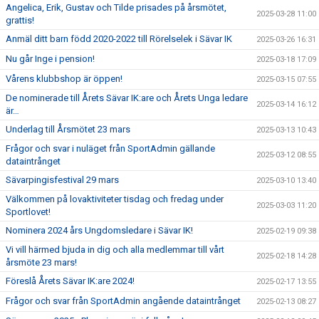
Angelica, Erik, Gustav och Tilde prisades på årsmötet,
2025-03-28 11:00
grattis!
Anmäl ditt barn född 2020-2022 till Rörelselek i Sävar IK
2025-03-26 16:31
Nu går Inge i pension!
2025-03-18 17:09
Vårens klubbshop är öppen!
2025-03-15 07:55
De nominerade till Årets Sävar IK:are och Årets Unga ledare
2025-03-14 16:12
är…
Underlag till Årsmötet 23 mars
2025-03-13 10:43
Frågor och svar i nuläget från SportAdmin gällande
2025-03-12 08:55
dataintrånget
Sävarpingisfestival 29 mars
2025-03-10 13:40
Välkommen på lovaktiviteter tisdag och fredag under
2025-03-03 11:20
Sportlovet!
Nominera 2024 års Ungdomsledare i Sävar IK!
2025-02-19 09:38
Vi vill härmed bjuda in dig och alla medlemmar till vårt
2025-02-18 14:28
årsmöte 23 mars!
Föreslå Årets Sävar IK:are 2024!
2025-02-17 13:55
Frågor och svar från SportAdmin angående dataintrånget
2025-02-13 08:27