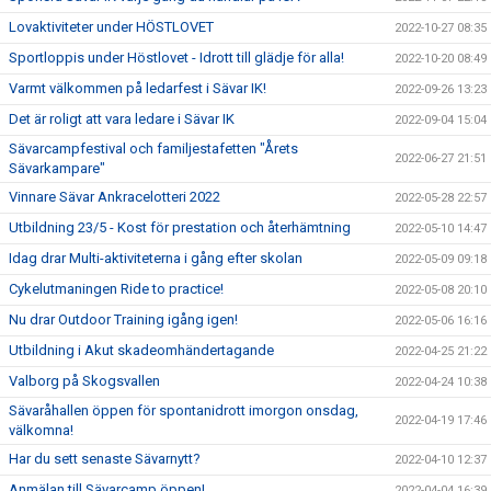
Lovaktiviteter under HÖSTLOVET
2022-10-27 08:35
Sportloppis under Höstlovet - Idrott till glädje för alla!
2022-10-20 08:49
Varmt välkommen på ledarfest i Sävar IK!
2022-09-26 13:23
Det är roligt att vara ledare i Sävar IK
2022-09-04 15:04
Sävarcampfestival och familjestafetten "Årets
2022-06-27 21:51
Sävarkampare"
Vinnare Sävar Ankracelotteri 2022
2022-05-28 22:57
Utbildning 23/5 - Kost för prestation och återhämtning
2022-05-10 14:47
Idag drar Multi-aktiviteterna i gång efter skolan
2022-05-09 09:18
Cykelutmaningen Ride to practice!
2022-05-08 20:10
Nu drar Outdoor Training igång igen!
2022-05-06 16:16
Utbildning i Akut skadeomhändertagande
2022-04-25 21:22
Valborg på Skogsvallen
2022-04-24 10:38
Sävaråhallen öppen för spontanidrott imorgon onsdag,
2022-04-19 17:46
välkomna!
Har du sett senaste Sävarnytt?
2022-04-10 12:37
Anmälan till Sävarcamp öppen!
2022-04-04 16:39