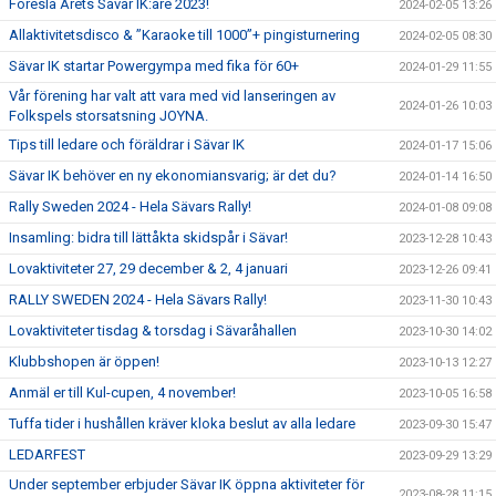
Föreslå Årets Sävar IK:are 2023!
2024-02-05 13:26
Allaktivitetsdisco & ”Karaoke till 1000”+ pingisturnering
2024-02-05 08:30
Sävar IK startar Powergympa med fika för 60+
2024-01-29 11:55
Vår förening har valt att vara med vid lanseringen av
2024-01-26 10:03
Folkspels storsatsning JOYNA.
Tips till ledare och föräldrar i Sävar IK
2024-01-17 15:06
Sävar IK behöver en ny ekonomiansvarig; är det du?
2024-01-14 16:50
Rally Sweden 2024 - Hela Sävars Rally!
2024-01-08 09:08
Insamling: bidra till lättåkta skidspår i Sävar!
2023-12-28 10:43
Lovaktiviteter 27, 29 december & 2, 4 januari
2023-12-26 09:41
RALLY SWEDEN 2024 - Hela Sävars Rally!
2023-11-30 10:43
Lovaktiviteter tisdag & torsdag i Sävaråhallen
2023-10-30 14:02
Klubbshopen är öppen!
2023-10-13 12:27
Anmäl er till Kul-cupen, 4 november!
2023-10-05 16:58
Tuffa tider i hushållen kräver kloka beslut av alla ledare
2023-09-30 15:47
LEDARFEST
2023-09-29 13:29
Under september erbjuder Sävar IK öppna aktiviteter för
2023-08-28 11:15