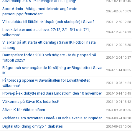
Sävarcamp 2025 - Planeringen är i full gång!
2025-02-12 09:45
SportAdmin - Viktigt meddelande angående
2025-02-06 13:09
personuppgiftsincident
Vill du bidra till lättåkt skidspår (och skolspår) i Sävar?
2024-12-30 12:58
Lovaktiviteter under Jullovet 27/12, 2/1, 5/1 och 7/1,
2024-12-26 14:13
välkomna!
Vi siktar på att starta ett damlag i Sävar IK Fotboll nästa
2024-12-20 15:35
säsong
Damspelare födda 2010 och tidigare - är du peppad på
2024-12-04 10:37
fotboll 2025?
Frågor och svar angående försäljning av Bingolotter i Sävar
2024-11-14 09:35
IK
På torsdag öppnar vi Sävaråhallen för Lovaktiviteter,
2024-10-28 14:24
välkomna!
Prova-på-skidskytte med Sara Lindström den 10 november
2024-10-14 13:45
Välkomna på Sävar IK:s ledarfest!
2024-10-04 13:42
Sävar IK för Väldens Barn
2024-09-28 09:35
Världens Barn rivstartar i Umeå- Du och Sävar IK är inbjuden
2024-09-24 09:10
Digital utbildning om typ 1 diabetes
2024-09-23 10:06