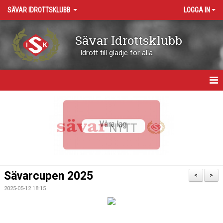
SÄVAR IDROTTSKLUBB
LOGGA IN
Sävar Idrottsklubb
Idrott till glädje för alla
HEM
OM KLUBBEN
KONTAKT
VÅRA ARENOR
Sävarcupen 2025
<
>
KALENDER
2025-05-12 18:15
BOKNING RESURSER