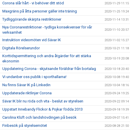
Corona slår hårt - vi behöver ditt stöd
2020-11-29 11:15
Maxgräns på åtta personer gäller inte träning
2020-11-25 19:24
Tydliggörande skärpta restriktioner
2020-11-14 13:31
Nya Coronarestriktioner - tydliga konsekvenser för vår
2020-11-10 20:57
verksamhet
Instruktion videomöten vid Sävar IK
2020-11-02 15:27
Digitala Rörelserundor
2020-10-21 11:18
Korttidspermittering och andra åtgärder för att stärka
2020-10-19 20:08
ekonomin
Uppdatering Corona - skjutsande föräldrar från bortalag
2020-10-18 20:40
Vi undanber oss publik i sporthallarna!
2020-10-08 19:40
Nu finns Sävar IK på Linkedin
2020-10-04 18:16
Uppdaterade riktlinjer Corona
2020-09-24 19:25
Sävar IK blir nu röda och vita - beslut av styrelsen
2020-09-22 09:14
Uppstart Innebandy Flickor & Pojkar födda 2013
2020-09-18 19:39
Carolina Klüft och landshövdingen på besök
2020-09-07 15:41
Finbesök på styrelsemötet
2020-08-28 21:50