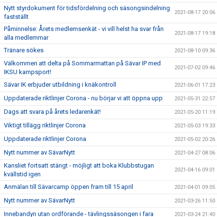
Nytt styrdokument för tidsfördelning och säsongsindelning
2021-08-17 20:06
fastställt
Påminnelse: Årets medlemsenkät - vi vill helst ha svar från
2021-08-17 19:18
alla medlemmar
Tränare sökes
2021-08-10 09:36
Välkommen att delta på Sommarmattan på Sävar IP med
2021-07-02 09:46
IKSU kampsport!
Sävar IK erbjuder utbildning i knäkontroll
2021-06-01 17:23
Uppdaterade riktlinjer Corona - nu börjar vi att öppna upp
2021-05-31 22:57
Dags att svara på årets ledarenkät!
2021-05-20 11:19
Viktigt tillägg riktlinjer Corona
2021-05-03 19:33
Uppdaterade riktlinjer Corona
2021-05-02 20:26
Nytt nummer av SävarNytt
2021-04-27 08:06
Kansliet fortsatt stängt - möjligt att boka Klubbstugan
2021-04-16 09:01
kvällstid igen
Anmälan till Sävarcamp öppen fram till 15 april
2021-04-01 09:05
Nytt nummer av SävarNytt
2021-03-26 11:50
Innebandyn utan ordförande - tävlingssäsongen i fara
2021-03-24 21:40