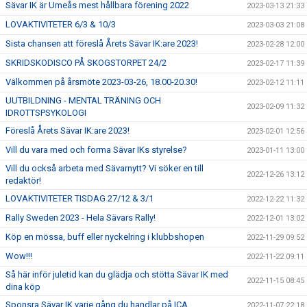
Sävar IK är Umeås mest hållbara förening 2022
2023-03-13 21:33
LOVAKTIVITETER 6/3 & 10/3
2023-03-03 21:08
Sista chansen att föreslå Årets Sävar IK:are 2023!
2023-02-28 12:00
SKRIDSKODISCO PÅ SKOGSTORPET 24/2
2023-02-17 11:39
Välkommen på årsmöte 2023-03-26, 18.00-20.30!
2023-02-12 11:11
UUTBILDNING - MENTAL TRÄNING OCH
2023-02-09 11:32
IDROTTSPSYKOLOGI
Föreslå Årets Sävar IK:are 2023!
2023-02-01 12:56
Vill du vara med och forma Sävar IKs styrelse?
2023-01-11 13:00
Vill du också arbeta med Sävarnytt? Vi söker en till
2022-12-26 13:12
redaktör!
LOVAKTIVITETER TISDAG 27/12 & 3/1
2022-12-22 11:32
Rally Sweden 2023 - Hela Sävars Rally!
2022-12-01 13:02
Köp en mössa, buff eller nyckelring i klubbshopen
2022-11-29 09:52
Wow!!!
2022-11-22 09:11
Så här inför juletid kan du glädja och stötta Sävar IK med
2022-11-15 08:45
dina köp
Sponsra Sävar IK varje gång du handlar på ICA
2022-11-07 22:18