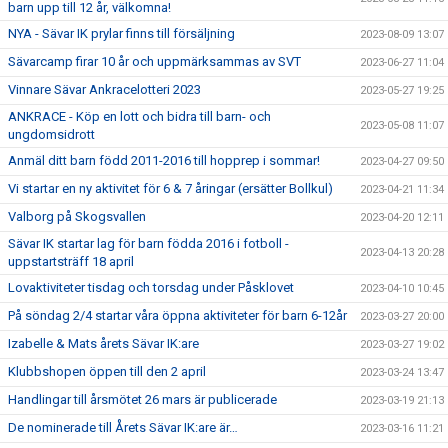
barn upp till 12 år, välkomna!
NYA - Sävar IK prylar finns till försäljning
2023-08-09 13:07
Sävarcamp firar 10 år och uppmärksammas av SVT
2023-06-27 11:04
Vinnare Sävar Ankracelotteri 2023
2023-05-27 19:25
ANKRACE - Köp en lott och bidra till barn- och
2023-05-08 11:07
ungdomsidrott
Anmäl ditt barn född 2011-2016 till hopprep i sommar!
2023-04-27 09:50
Vi startar en ny aktivitet för 6 & 7 åringar (ersätter Bollkul)
2023-04-21 11:34
Valborg på Skogsvallen
2023-04-20 12:11
Sävar IK startar lag för barn födda 2016 i fotboll -
2023-04-13 20:28
uppstartsträff 18 april
Lovaktiviteter tisdag och torsdag under Påsklovet
2023-04-10 10:45
På söndag 2/4 startar våra öppna aktiviteter för barn 6-12år
2023-03-27 20:00
Izabelle & Mats årets Sävar IK:are
2023-03-27 19:02
Klubbshopen öppen till den 2 april
2023-03-24 13:47
Handlingar till årsmötet 26 mars är publicerade
2023-03-19 21:13
De nominerade till Årets Sävar IK:are är…
2023-03-16 11:21