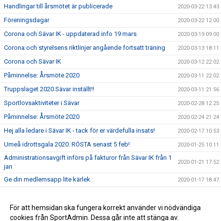
Handlingar till årsmötet är publicerade
2020-03-22 13:43
Föreningsdagar
2020-03-22 12:00
Corona och Sävar IK - uppdaterad info 19 mars
2020-03-19 09:00
Corona och styrelsens riktlinjer angående fortsatt träning
2020-03-13 18:11
Corona och Sävar IK
2020-03-12 22:02
Påminnelse: Årsmöte 2020
2020-03-11 22:02
Truppslaget 2020 Sävar inställt!!
2020-03-11 21:56
Sportlovsaktiviteter i Sävar
2020-02-28 12:25
Påminnelse: Årsmöte 2020
2020-02-24 21:24
Hej alla ledare i Sävar IK - tack för er värdefulla insats!
2020-02-17 10:53
Umeå idrottsgala 2020. RÖSTA senast 5 feb!
2020-01-25 10:11
Administrationsavgift införs på fakturor från Sävar IK från 1
2020-01-21 17:52
jan
Ge din medlemsapp lite kärlek
2020-01-17 18:47
Hela Sävars IK – ett nyskapande 2019 med idrott för alla!
2020-01-01 17:08
Resultat medlemsenkät 2017
För att hemsidan ska fungera korrekt använder vi nödvändiga
2017-11-28 16:32
cookies från SportAdmin. Dessa går inte att stänga av.
Sävar IK strategidag 2017