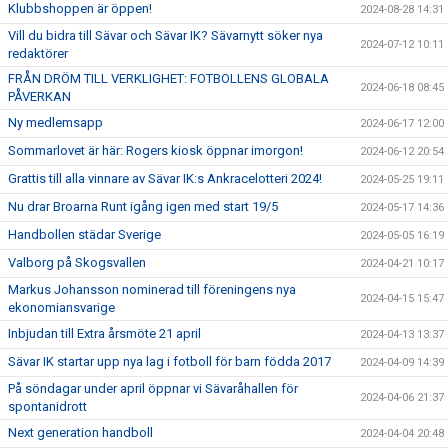
Klubbshoppen är öppen!
2024-08-28 14:31
Vill du bidra till Sävar och Sävar IK? Sävarnytt söker nya
2024-07-12 10:11
redaktörer
FRÅN DRÖM TILL VERKLIGHET: FOTBOLLENS GLOBALA
2024-06-18 08:45
PÅVERKAN
Ny medlemsapp
2024-06-17 12:00
Sommarlovet är här: Rogers kiosk öppnar imorgon!
2024-06-12 20:54
Grattis till alla vinnare av Sävar IK:s Ankracelotteri 2024!
2024-05-25 19:11
Nu drar Broarna Runt igång igen med start 19/5
2024-05-17 14:36
Handbollen städar Sverige
2024-05-05 16:19
Valborg på Skogsvallen
2024-04-21 10:17
Markus Johansson nominerad till föreningens nya
2024-04-15 15:47
ekonomiansvarige
Inbjudan till Extra årsmöte 21 april
2024-04-13 13:37
Sävar IK startar upp nya lag i fotboll för barn födda 2017
2024-04-09 14:39
På söndagar under april öppnar vi Sävaråhallen för
2024-04-06 21:37
spontanidrott
Next generation handboll
2024-04-04 20:48