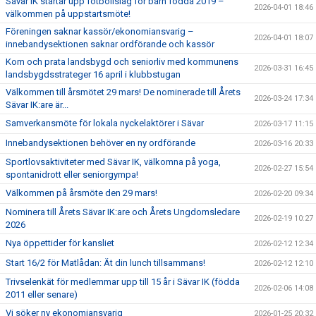
Sävar IK startar upp fotbollslag för barn födda 2019 –
2026-04-01 18:46
välkommen på uppstartsmöte!
Föreningen saknar kassör/ekonomiansvarig –
2026-04-01 18:07
innebandysektionen saknar ordförande och kassör
Kom och prata landsbygd och seniorliv med kommunens
2026-03-31 16:45
landsbygdsstrateger 16 april i klubbstugan
Välkommen till årsmötet 29 mars! De nominerade till Årets
2026-03-24 17:34
Sävar IK:are är...
Samverkansmöte för lokala nyckelaktörer i Sävar
2026-03-17 11:15
Innebandysektionen behöver en ny ordförande
2026-03-16 20:33
Sportlovsaktiviteter med Sävar IK, välkomna på yoga,
2026-02-27 15:54
spontanidrott eller seniorgympa!
Välkommen på årsmöte den 29 mars!
2026-02-20 09:34
Nominera till Årets Sävar IK:are och Årets Ungdomsledare
2026-02-19 10:27
2026
Nya öppettider för kansliet
2026-02-12 12:34
Start 16/2 för Matlådan: Ät din lunch tillsammans!
2026-02-12 12:10
Trivselenkät för medlemmar upp till 15 år i Sävar IK (födda
2026-02-06 14:08
2011 eller senare)
Vi söker ny ekonomiansvarig
2026-01-25 20:32