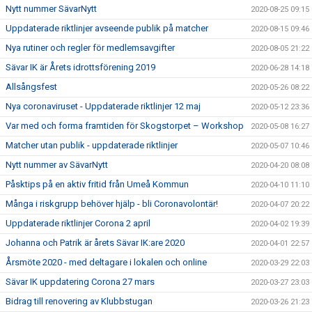
Nytt nummer SävarNytt
2020-08-25 09:15
Uppdaterade riktlinjer avseende publik på matcher
2020-08-15 09:46
Nya rutiner och regler för medlemsavgifter
2020-08-05 21:22
Sävar IK är Årets idrottsförening 2019
2020-06-28 14:18
Allsångsfest
2020-05-26 08:22
Nya coronaviruset - Uppdaterade riktlinjer 12 maj
2020-05-12 23:36
Var med och forma framtiden för Skogstorpet – Workshop
2020-05-08 16:27
Matcher utan publik - uppdaterade riktlinjer
2020-05-07 10:46
Nytt nummer av SävarNytt
2020-04-20 08:08
Påsktips på en aktiv fritid från Umeå Kommun
2020-04-10 11:10
Många i riskgrupp behöver hjälp - bli Coronavolontär!
2020-04-07 20:22
Uppdaterade riktlinjer Corona 2 april
2020-04-02 19:39
Johanna och Patrik är årets Sävar IK:are 2020
2020-04-01 22:57
Årsmöte 2020 - med deltagare i lokalen och online
2020-03-29 22:03
Sävar IK uppdatering Corona 27 mars
2020-03-27 23:03
Bidrag till renovering av Klubbstugan
2020-03-26 21:23