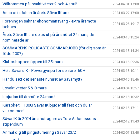
Välkommen på lovaktiviteter 2 och 4 april!
2024-04-01 17:08
Anna och Johan är årets Sävar IK-are
2024-03-27 17:00
Föreningen saknar ekonomiansvarig - extra årsmöte
2024-03-26 19:17
behövs
Årets Sävar IK:are delas ut på årsmötet 24 mars, de
2024-03-18 13:24
nominerade är:
SOMMARENS ROLIGASTE SOMMARJOBB (för dig som är
2024-03-15 14:34
född 2007)
Klubbshoppen öppen till 25 mars
2024-03-15 09:36
Hela Sävars IK - Powergympa för seniorer 60 +
2024-03-13 10:11
Har du sett det senaste numret av Sävarnytt?
2024-03-10 15:46
Lovaktiviteter 5 & 8 mars
2024-03-04 13:57
Inbjudan till årsmöte 24 mars!
2024-02-18 10:32
Karaoke till 1000! Sävar IK bjuder till fest och du är
2024-02-15 17:11
välkommen!
Sävar IK är 2024 års mottagare av Tore A Jonassons
2024-02-12 11:43
stipendium
Anmäl dig till pingisturnering i Sävar 23/2
2024-02-07 13:48