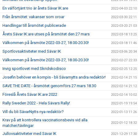
En välförtjänt trio är årets Sävar IK:are
2022-04-03 22:10
Från årsmötet: vakanser som oroar
2022-03-30 22:11
Handlingar till årsmötet publicerade
2022-03-20 21:03
Årets Sävar IK:are utses på årsmötet den 27 mars
2022-03-18 13:25
Välkommen på årsmöte 2022-03-27, 18.00-20.30!
2022-03-18 11:46
Sportlovsaktiviteter med Sävar IK
2022-03-06 20:34
Välkommen på årsmöte 2022-03-27, 18.00-20.30!
2022-02-27 22:33
Invig sportlovet med Skridskodisco
2022-02-25 12:25
Josefin behöver en kompis - bli Sävarnytts andra redaktör!
2022-02-14 21:15
SAVE THE DATE - årsmötet genomförs 27 mars 18.30
2022-02-14 21:12
Föreslå Årets Sävar IK:are 2022
2022-02-14 10:02
Rally Sweden 2022 - Hela Sävars Rally!
2022-01-19 19:54
Vill du bli SävarNytts nya redaktör?
2022-01-13 11:26
Krav på att kontrollera vaccinationsbevis vid alla
2022-01-12 18:32
matcher/tävlingar
Jullovsaktiviteter med Sävar IK
2021-12-29 17:30