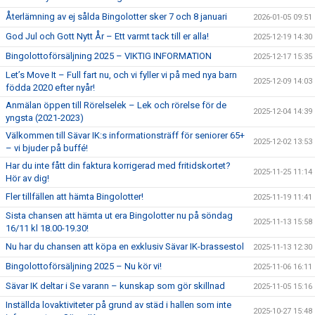
Återlämning av ej sålda Bingolotter sker 7 och 8 januari
2026-01-05 09:51
God Jul och Gott Nytt År – Ett varmt tack till er alla!
2025-12-19 14:30
Bingolottoförsäljning 2025 – VIKTIG INFORMATION
2025-12-17 15:35
Let’s Move It – Full fart nu, och vi fyller vi på med nya barn
2025-12-09 14:03
födda 2020 efter nyår!
Anmälan öppen till Rörelselek – Lek och rörelse för de
2025-12-04 14:39
yngsta (2021-2023)
Välkommen till Sävar IK:s informationsträff för seniorer 65+
2025-12-02 13:53
– vi bjuder på buffé!
Har du inte fått din faktura korrigerad med fritidskortet?
2025-11-25 11:14
Hör av dig!
Fler tillfällen att hämta Bingolotter!
2025-11-19 11:41
Sista chansen att hämta ut era Bingolotter nu på söndag
2025-11-13 15:58
16/11 kl 18.00-19.30!
Nu har du chansen att köpa en exklusiv Sävar IK-brassestol
2025-11-13 12:30
Bingolottoförsäljning 2025 – Nu kör vi!
2025-11-06 16:11
Sävar IK deltar i Se varann – kunskap som gör skillnad
2025-11-05 15:16
Inställda lovaktiviteter på grund av städ i hallen som inte
2025-10-27 15:48