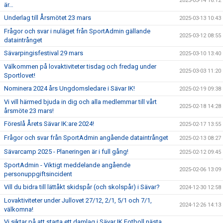
2025-03-14 16:12
är…
Underlag till Årsmötet 23 mars
2025-03-13 10:43
Frågor och svar i nuläget från SportAdmin gällande
2025-03-12 08:55
dataintrånget
Sävarpingisfestival 29 mars
2025-03-10 13:40
Välkommen på lovaktiviteter tisdag och fredag under
2025-03-03 11:20
Sportlovet!
Nominera 2024 års Ungdomsledare i Sävar IK!
2025-02-19 09:38
Vi vill härmed bjuda in dig och alla medlemmar till vårt
2025-02-18 14:28
årsmöte 23 mars!
Föreslå Årets Sävar IK:are 2024!
2025-02-17 13:55
Frågor och svar från SportAdmin angående dataintrånget
2025-02-13 08:27
Sävarcamp 2025 - Planeringen är i full gång!
2025-02-12 09:45
SportAdmin - Viktigt meddelande angående
2025-02-06 13:09
personuppgiftsincident
Vill du bidra till lättåkt skidspår (och skolspår) i Sävar?
2024-12-30 12:58
Lovaktiviteter under Jullovet 27/12, 2/1, 5/1 och 7/1,
2024-12-26 14:13
välkomna!
Vi siktar på att starta ett damlag i Sävar IK Fotboll nästa