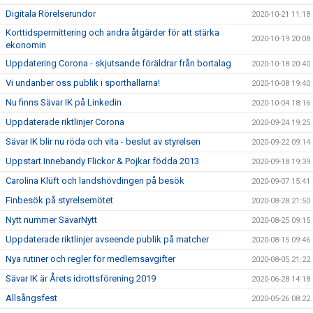
Digitala Rörelserundor
2020-10-21 11:18
Korttidspermittering och andra åtgärder för att stärka
2020-10-19 20:08
ekonomin
Uppdatering Corona - skjutsande föräldrar från bortalag
2020-10-18 20:40
Vi undanber oss publik i sporthallarna!
2020-10-08 19:40
Nu finns Sävar IK på Linkedin
2020-10-04 18:16
Uppdaterade riktlinjer Corona
2020-09-24 19:25
Sävar IK blir nu röda och vita - beslut av styrelsen
2020-09-22 09:14
Uppstart Innebandy Flickor & Pojkar födda 2013
2020-09-18 19:39
Carolina Klüft och landshövdingen på besök
2020-09-07 15:41
Finbesök på styrelsemötet
2020-08-28 21:50
Nytt nummer SävarNytt
2020-08-25 09:15
Uppdaterade riktlinjer avseende publik på matcher
2020-08-15 09:46
Nya rutiner och regler för medlemsavgifter
2020-08-05 21:22
Sävar IK är Årets idrottsförening 2019
2020-06-28 14:18
Allsångsfest
2020-05-26 08:22