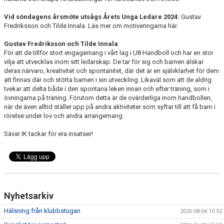
Vid söndagens årsmöte utsågs Årets Unga Ledare 2024:
Gustav
Fredriksson och Tilde Innala. Läs mer om motiveringarna här.
Gustav Fredriksson och Tilde Innala
För att de tillför stort engagemang i vårt lag i U8 Handboll och har en stor
vilja att utvecklas inom sitt ledarskap. De tar för sig och barnen älskar
deras närvaro, kreativitet och spontanitet, där det är en självklarhet för dem
att finnas där och stötta barnen i sin utveckling. Likaväl som att de aldrig
tvekar att delta både i den spontana leken innan och efter träning, som i
övningarna på träning. Förutom detta är de ovärderliga inom handbollen,
när de även alltid ställer upp på andra aktiviteter som syftar till att få barn i
rörelse under lov och andra arrangemang.
Sävar IK tackar för era insatser!
Nyhetsarkiv
Hälsning från klubbstugan
2026-08-04 10:52