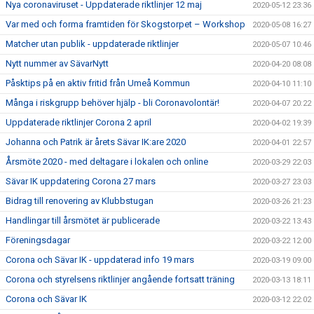
Nya coronaviruset - Uppdaterade riktlinjer 12 maj
2020-05-12 23:36
Var med och forma framtiden för Skogstorpet – Workshop
2020-05-08 16:27
Matcher utan publik - uppdaterade riktlinjer
2020-05-07 10:46
Nytt nummer av SävarNytt
2020-04-20 08:08
Påsktips på en aktiv fritid från Umeå Kommun
2020-04-10 11:10
Många i riskgrupp behöver hjälp - bli Coronavolontär!
2020-04-07 20:22
Uppdaterade riktlinjer Corona 2 april
2020-04-02 19:39
Johanna och Patrik är årets Sävar IK:are 2020
2020-04-01 22:57
Årsmöte 2020 - med deltagare i lokalen och online
2020-03-29 22:03
Sävar IK uppdatering Corona 27 mars
2020-03-27 23:03
Bidrag till renovering av Klubbstugan
2020-03-26 21:23
Handlingar till årsmötet är publicerade
2020-03-22 13:43
Föreningsdagar
2020-03-22 12:00
Corona och Sävar IK - uppdaterad info 19 mars
2020-03-19 09:00
Corona och styrelsens riktlinjer angående fortsatt träning
2020-03-13 18:11
Corona och Sävar IK
2020-03-12 22:02