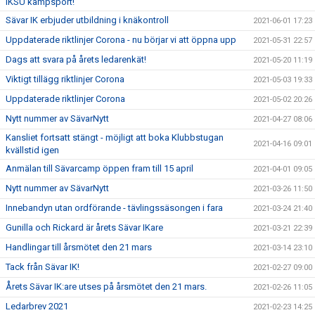
IKSU kampsport!
Sävar IK erbjuder utbildning i knäkontroll
2021-06-01 17:23
Uppdaterade riktlinjer Corona - nu börjar vi att öppna upp
2021-05-31 22:57
Dags att svara på årets ledarenkät!
2021-05-20 11:19
Viktigt tillägg riktlinjer Corona
2021-05-03 19:33
Uppdaterade riktlinjer Corona
2021-05-02 20:26
Nytt nummer av SävarNytt
2021-04-27 08:06
Kansliet fortsatt stängt - möjligt att boka Klubbstugan
2021-04-16 09:01
kvällstid igen
Anmälan till Sävarcamp öppen fram till 15 april
2021-04-01 09:05
Nytt nummer av SävarNytt
2021-03-26 11:50
Innebandyn utan ordförande - tävlingssäsongen i fara
2021-03-24 21:40
Gunilla och Rickard är årets Sävar IKare
2021-03-21 22:39
Handlingar till årsmötet den 21 mars
2021-03-14 23:10
Tack från Sävar IK!
2021-02-27 09:00
Årets Sävar IK:are utses på årsmötet den 21 mars.
2021-02-26 11:05
Ledarbrev 2021
2021-02-23 14:25