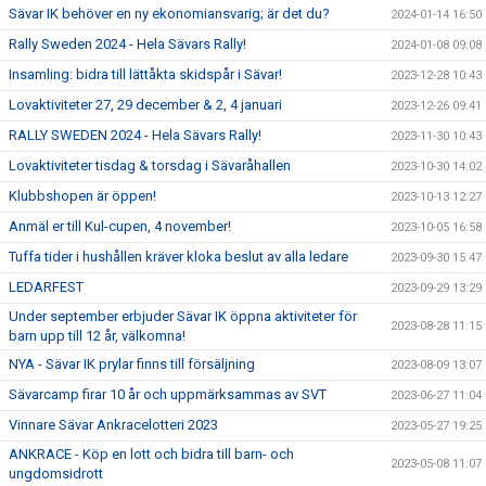
Sävar IK behöver en ny ekonomiansvarig; är det du?
2024-01-14 16:50
Rally Sweden 2024 - Hela Sävars Rally!
2024-01-08 09:08
Insamling: bidra till lättåkta skidspår i Sävar!
2023-12-28 10:43
Lovaktiviteter 27, 29 december & 2, 4 januari
2023-12-26 09:41
RALLY SWEDEN 2024 - Hela Sävars Rally!
2023-11-30 10:43
Lovaktiviteter tisdag & torsdag i Sävaråhallen
2023-10-30 14:02
Klubbshopen är öppen!
2023-10-13 12:27
Anmäl er till Kul-cupen, 4 november!
2023-10-05 16:58
Tuffa tider i hushållen kräver kloka beslut av alla ledare
2023-09-30 15:47
LEDARFEST
2023-09-29 13:29
Under september erbjuder Sävar IK öppna aktiviteter för
2023-08-28 11:15
barn upp till 12 år, välkomna!
NYA - Sävar IK prylar finns till försäljning
2023-08-09 13:07
Sävarcamp firar 10 år och uppmärksammas av SVT
2023-06-27 11:04
Vinnare Sävar Ankracelotteri 2023
2023-05-27 19:25
ANKRACE - Köp en lott och bidra till barn- och
2023-05-08 11:07
ungdomsidrott