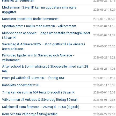
Kansliet tar semester!
2026-06-29 15:15
Medlemmar i Sävar IK kan nu uppdatera sina egna
2026-06-24 11:29
uppgifter
Kansliets öppettider under sommaren
2026-06-12 09:32
Spontanidrott + mellis med Sävar IK - välkommen!
2026-06-04 14:16
Klubbshopen är öppen – dags att beställa föreningskläder
2026-06-02 14:32
i Sävar IK!
Sävardag & Ankrace 2026 – stort grattis till alla vinnare i
2026-05-30 23:20
årets Ankrace!
På lördag bjuder vi in till Sävardag och Ankrace -
2026-05-28 16:28
välkommen!
After school & Sommarhäng på Skogsvallen med start 28
2026-05-26 14:06
maj
Prova på Gåfotboll i Sävar IK – för dig 65+
2026-05-13 14:11
Kansliets öppettider v 20.
2026-05-11 16:35
7 maj kan du som är 65+ testa Discgolf i Sävar IK
2026-05-04 15:03
Välkommen till Ankrace & Sävardag lördag 30 maj!
2026-05-01 12:33
Kallelse till extra årsmöte – 26 maj kl. 19.00 (digitalt)
2026-04-28 21:36
Kom och fira Valborg på Skogsvallen
2026-04-27 22:57