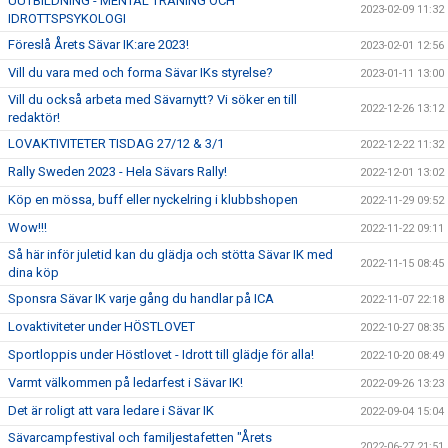
UUTBILDNING - MENTAL TRÄNING OCH
2023-02-09 11:32
IDROTTSPSYKOLOGI
Föreslå Årets Sävar IK:are 2023!
2023-02-01 12:56
Vill du vara med och forma Sävar IKs styrelse?
2023-01-11 13:00
Vill du också arbeta med Sävarnytt? Vi söker en till
2022-12-26 13:12
redaktör!
LOVAKTIVITETER TISDAG 27/12 & 3/1
2022-12-22 11:32
Rally Sweden 2023 - Hela Sävars Rally!
2022-12-01 13:02
Köp en mössa, buff eller nyckelring i klubbshopen
2022-11-29 09:52
Wow!!!
2022-11-22 09:11
Så här inför juletid kan du glädja och stötta Sävar IK med
2022-11-15 08:45
dina köp
Sponsra Sävar IK varje gång du handlar på ICA
2022-11-07 22:18
Lovaktiviteter under HÖSTLOVET
2022-10-27 08:35
Sportloppis under Höstlovet - Idrott till glädje för alla!
2022-10-20 08:49
Varmt välkommen på ledarfest i Sävar IK!
2022-09-26 13:23
Det är roligt att vara ledare i Sävar IK
2022-09-04 15:04
Sävarcampfestival och familjestafetten "Årets
2022-06-27 21:51