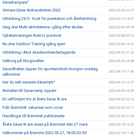
Sävarkampare"
Vinnare Sävar Ankracelotteri 2022
2022-05-28 22:57
Utbildning 23/5 - Kost för prestation och återhämtning
2022-05-10 14:47
Idag drar Multi-aktiviteterna i gång efter skolan
2022-05-09 09:18
Cykelutmaningen Ride to practice!
2022-05-08 20:10
Nu drar Outdoor Training igång igen!
2022-05-06 16:16
Utbildning i Akut skadeomhändertagande
2022-04-25 21:22
Valborg på Skogsvallen
2022-04-24 10:38
Sävaråhallen öppen för spontanidrott imorgon onsdag,
2022-04-19 17:46
välkomna!
Har du sett senaste Sävarnytt?
2022-04-10 12:37
Anmälan till Sävarcamp öppen!
2022-04-04 16:39
En välförtjänt trio är årets Sävar IK:are
2022-04-03 22:10
Från årsmötet: vakanser som oroar
2022-03-30 22:11
Handlingar till årsmötet publicerade
2022-03-20 21:03
Årets Sävar IK:are utses på årsmötet den 27 mars
2022-03-18 13:25
Välkommen på årsmöte 2022-03-27, 18.00-20.30!
2022-03-18 11:46