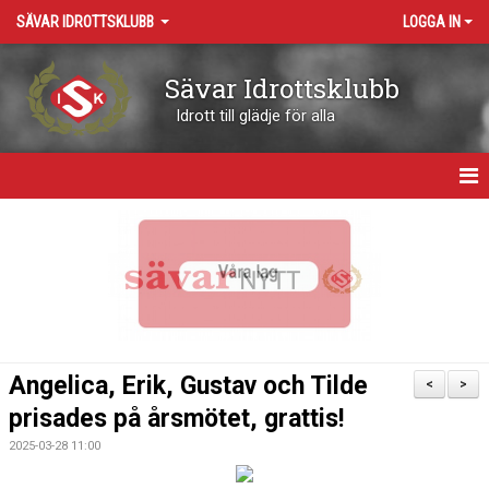
SÄVAR IDROTTSKLUBB
LOGGA IN
Sävar Idrottsklubb
Idrott till glädje för alla
HEM
OM KLUBBEN
KONTAKT
VÅRA ARENOR
Angelica, Erik, Gustav och Tilde
<
>
KALENDER
prisades på årsmötet, grattis!
2025-03-28 11:00
BOKNING RESURSER