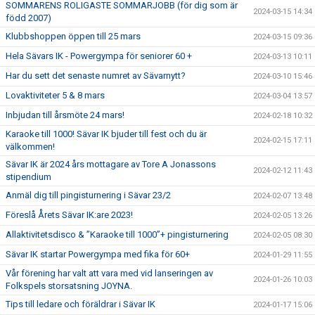
SOMMARENS ROLIGASTE SOMMARJOBB (för dig som är
2024-03-15 14:34
född 2007)
Klubbshoppen öppen till 25 mars
2024-03-15 09:36
Hela Sävars IK - Powergympa för seniorer 60 +
2024-03-13 10:11
Har du sett det senaste numret av Sävarnytt?
2024-03-10 15:46
Lovaktiviteter 5 & 8 mars
2024-03-04 13:57
Inbjudan till årsmöte 24 mars!
2024-02-18 10:32
Karaoke till 1000! Sävar IK bjuder till fest och du är
2024-02-15 17:11
välkommen!
Sävar IK är 2024 års mottagare av Tore A Jonassons
2024-02-12 11:43
stipendium
Anmäl dig till pingisturnering i Sävar 23/2
2024-02-07 13:48
Föreslå Årets Sävar IK:are 2023!
2024-02-05 13:26
Allaktivitetsdisco & ”Karaoke till 1000”+ pingisturnering
2024-02-05 08:30
Sävar IK startar Powergympa med fika för 60+
2024-01-29 11:55
Vår förening har valt att vara med vid lanseringen av
2024-01-26 10:03
Folkspels storsatsning JOYNA.
Tips till ledare och föräldrar i Sävar IK
2024-01-17 15:06