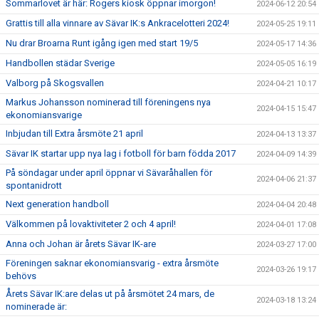
Sommarlovet är här: Rogers kiosk öppnar imorgon!
2024-06-12 20:54
Grattis till alla vinnare av Sävar IK:s Ankracelotteri 2024!
2024-05-25 19:11
Nu drar Broarna Runt igång igen med start 19/5
2024-05-17 14:36
Handbollen städar Sverige
2024-05-05 16:19
Valborg på Skogsvallen
2024-04-21 10:17
Markus Johansson nominerad till föreningens nya
2024-04-15 15:47
ekonomiansvarige
Inbjudan till Extra årsmöte 21 april
2024-04-13 13:37
Sävar IK startar upp nya lag i fotboll för barn födda 2017
2024-04-09 14:39
På söndagar under april öppnar vi Sävaråhallen för
2024-04-06 21:37
spontanidrott
Next generation handboll
2024-04-04 20:48
Välkommen på lovaktiviteter 2 och 4 april!
2024-04-01 17:08
Anna och Johan är årets Sävar IK-are
2024-03-27 17:00
Föreningen saknar ekonomiansvarig - extra årsmöte
2024-03-26 19:17
behövs
Årets Sävar IK:are delas ut på årsmötet 24 mars, de
2024-03-18 13:24
nominerade är: