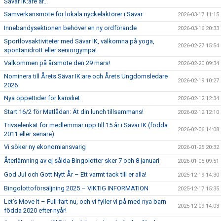
Sävar IK:are är...
Samverkansmöte för lokala nyckelaktörer i Sävar
2026-03-17 11:15
Innebandysektionen behöver en ny ordförande
2026-03-16 20:33
Sportlovsaktiviteter med Sävar IK, välkomna på yoga,
2026-02-27 15:54
spontanidrott eller seniorgympa!
Välkommen på årsmöte den 29 mars!
2026-02-20 09:34
Nominera till Årets Sävar IK:are och Årets Ungdomsledare
2026-02-19 10:27
2026
Nya öppettider för kansliet
2026-02-12 12:34
Start 16/2 för Matlådan: Ät din lunch tillsammans!
2026-02-12 12:10
Trivselenkät för medlemmar upp till 15 år i Sävar IK (födda
2026-02-06 14:08
2011 eller senare)
Vi söker ny ekonomiansvarig
2026-01-25 20:32
Återlämning av ej sålda Bingolotter sker 7 och 8 januari
2026-01-05 09:51
God Jul och Gott Nytt År – Ett varmt tack till er alla!
2025-12-19 14:30
Bingolottoförsäljning 2025 – VIKTIG INFORMATION
2025-12-17 15:35
Let’s Move It – Full fart nu, och vi fyller vi på med nya barn
2025-12-09 14:03
födda 2020 efter nyår!