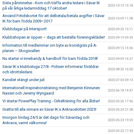
Sista påminnelse - Kom och träffa andra ledare i Sävar IK
2025-10-13 15:18
på vår årliga ledarmiddag 17 oktober!
Använd Fritidskortet för att delbetala/betala avgifter i Sävar
2025-10-09 11:08
IK för barn födda 2009–2017
Klubbdagar på Intersport!
2025-09-25 15:11
Klubbshopen är öppen – dags att beställa föreningskläder!
2025-09-19 09:35
Information till medlemmar om byte av konstgräs på A-
2025-09-15 14:46
planen – Skogsvallen
Nu startar vi innebandy & handboll för barn födda 2018!
2025-09-09 14:27
Sävar IK:s klubbstuga 27/8 - Polisen informerar föräldrar
2025-08-26 16:00
och idrottsledare.
Kansliet stängt under juli
2025-07-03 09:13
Internationell Inspirationsträning med Benjamin Kinnunen
2025-06-18 14:47
Nassiri och Jeremy Wyngaard
Vi startar PowerPlay Training - Cirkelträning för alla åldrar!
2025-05-26 17:46
Grattis till alla vinnare av Sävar IK:s Ankracelotteri 2025!
2025-05-24 21:38
Imorgon lördag 24/5 är det dags för Sävardag och
2025-05-23 19:59
Ankrace, varmt välkomna!
2025-05-22 17:43