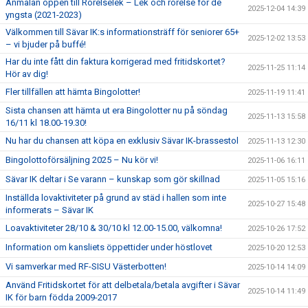
Anmälan öppen till Rörelselek – Lek och rörelse för de
2025-12-04 14:39
yngsta (2021-2023)
Välkommen till Sävar IK:s informationsträff för seniorer 65+
2025-12-02 13:53
– vi bjuder på buffé!
Har du inte fått din faktura korrigerad med fritidskortet?
2025-11-25 11:14
Hör av dig!
Fler tillfällen att hämta Bingolotter!
2025-11-19 11:41
Sista chansen att hämta ut era Bingolotter nu på söndag
2025-11-13 15:58
16/11 kl 18.00-19.30!
Nu har du chansen att köpa en exklusiv Sävar IK-brassestol
2025-11-13 12:30
Bingolottoförsäljning 2025 – Nu kör vi!
2025-11-06 16:11
Sävar IK deltar i Se varann – kunskap som gör skillnad
2025-11-05 15:16
Inställda lovaktiviteter på grund av städ i hallen som inte
2025-10-27 15:48
informerats – Sävar IK
Loavaktiviteter 28/10 & 30/10 kl 12.00-15.00, välkomna!
2025-10-26 17:52
Information om kansliets öppettider under höstlovet
2025-10-20 12:53
Vi samverkar med RF-SISU Västerbotten!
2025-10-14 14:09
Använd Fritidskortet för att delbetala/betala avgifter i Sävar
2025-10-14 11:49
IK för barn födda 2009-2017