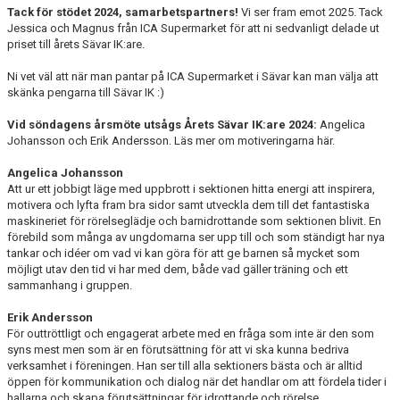
Tack för stödet 2024, samarbetspartners!
Vi ser fram emot 2025. Tack
DOKUMENT
Jessica och Magnus från ICA Supermarket för att ni sedvanligt delade ut
priset till årets Sävar IK:are.
SPONSRING & FÖRSÄLJNING
Ni vet väl att när man pantar på ICA Supermarket i Sävar kan man välja att
SÄVARCAMP
skänka pengarna till Sävar IK :)
Vid söndagens årsmöte utsågs Årets Sävar IK:are 2024:
Angelica
SÄVARCUPEN
Johansson och Erik Andersson. Läs mer om motiveringarna här.
Angelica Johansson
Att ur ett jobbigt läge med uppbrott i sektionen hitta energi att inspirera,
motivera och lyfta fram bra sidor samt utveckla dem till det fantastiska
maskineriet för rörelseglädje och barnidrottande som sektionen blivit. En
förebild som många av ungdomarna ser upp till och som ständigt har nya
tankar och idéer om vad vi kan göra för att ge barnen så mycket som
möjligt utav den tid vi har med dem, både vad gäller träning och ett
sammanhang i gruppen.
Erik Andersson
För outtröttligt och engagerat arbete med en fråga som inte är den som
syns mest men som är en förutsättning för att vi ska kunna bedriva
verksamhet i föreningen. Han ser till alla sektioners bästa och är alltid
öppen för kommunikation och dialog när det handlar om att fördela tider i
hallarna och skapa förutsättningar för idrottande och rörelse.