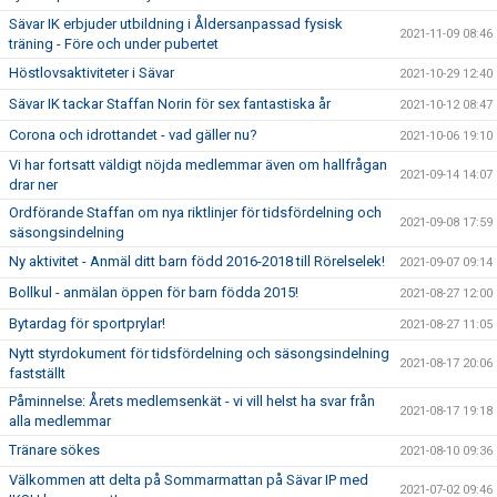
Sävar IK erbjuder utbildning i Åldersanpassad fysisk
2021-11-09 08:46
träning - Före och under pubertet
Höstlovsaktiviteter i Sävar
2021-10-29 12:40
Sävar IK tackar Staffan Norin för sex fantastiska år
2021-10-12 08:47
Corona och idrottandet - vad gäller nu?
2021-10-06 19:10
Vi har fortsatt väldigt nöjda medlemmar även om hallfrågan
2021-09-14 14:07
drar ner
Ordförande Staffan om nya riktlinjer för tidsfördelning och
2021-09-08 17:59
säsongsindelning
Ny aktivitet - Anmäl ditt barn född 2016-2018 till Rörelselek!
2021-09-07 09:14
Bollkul - anmälan öppen för barn födda 2015!
2021-08-27 12:00
Bytardag för sportprylar!
2021-08-27 11:05
Nytt styrdokument för tidsfördelning och säsongsindelning
2021-08-17 20:06
fastställt
Påminnelse: Årets medlemsenkät - vi vill helst ha svar från
2021-08-17 19:18
alla medlemmar
Tränare sökes
2021-08-10 09:36
Välkommen att delta på Sommarmattan på Sävar IP med
2021-07-02 09:46