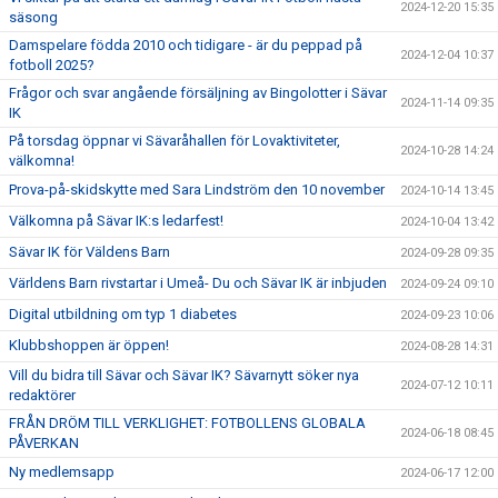
2024-12-20 15:35
säsong
Damspelare födda 2010 och tidigare - är du peppad på
2024-12-04 10:37
fotboll 2025?
Frågor och svar angående försäljning av Bingolotter i Sävar
2024-11-14 09:35
IK
På torsdag öppnar vi Sävaråhallen för Lovaktiviteter,
2024-10-28 14:24
välkomna!
Prova-på-skidskytte med Sara Lindström den 10 november
2024-10-14 13:45
Välkomna på Sävar IK:s ledarfest!
2024-10-04 13:42
Sävar IK för Väldens Barn
2024-09-28 09:35
Världens Barn rivstartar i Umeå- Du och Sävar IK är inbjuden
2024-09-24 09:10
Digital utbildning om typ 1 diabetes
2024-09-23 10:06
Klubbshoppen är öppen!
2024-08-28 14:31
Vill du bidra till Sävar och Sävar IK? Sävarnytt söker nya
2024-07-12 10:11
redaktörer
FRÅN DRÖM TILL VERKLIGHET: FOTBOLLENS GLOBALA
2024-06-18 08:45
PÅVERKAN
Ny medlemsapp
2024-06-17 12:00