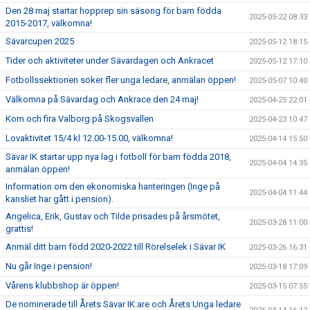
Den 28 maj startar hopprep sin säsong för barn födda
2025-05-22 08:33
2015-2017, välkomna!
Sävarcupen 2025
2025-05-12 18:15
Tider och aktiviteter under Sävardagen och Ankracet
2025-05-12 17:10
Fotbollssektionen söker fler unga ledare, anmälan öppen!
2025-05-07 10:40
Välkomna på Sävardag och Ankrace den 24 maj!
2025-04-25 22:01
Kom och fira Valborg på Skogsvallen
2025-04-23 10:47
Lovaktivitet 15/4 kl 12.00-15.00, välkomna!
2025-04-14 15:50
Sävar IK startar upp nya lag i fotboll för barn födda 2018,
2025-04-04 14:35
anmälan öppen!
Information om den ekonomiska hanteringen (Inge på
2025-04-04 11:44
kansliet har gått i pension).
Angelica, Erik, Gustav och Tilde prisades på årsmötet,
2025-03-28 11:00
grattis!
Anmäl ditt barn född 2020-2022 till Rörelselek i Sävar IK
2025-03-26 16:31
Nu går Inge i pension!
2025-03-18 17:09
Vårens klubbshop är öppen!
2025-03-15 07:55
De nominerade till Årets Sävar IK:are och Årets Unga ledare