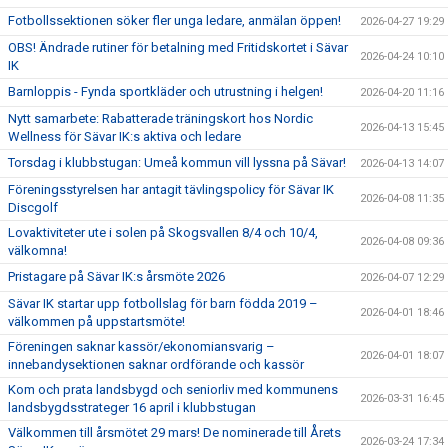
Fotbollssektionen söker fler unga ledare, anmälan öppen!
2026-04-27 19:29
OBS! Ändrade rutiner för betalning med Fritidskortet i Sävar
2026-04-24 10:10
IK
Barnloppis - Fynda sportkläder och utrustning i helgen!
2026-04-20 11:16
Nytt samarbete: Rabatterade träningskort hos Nordic
2026-04-13 15:45
Wellness för Sävar IK:s aktiva och ledare
Torsdag i klubbstugan: Umeå kommun vill lyssna på Sävar!
2026-04-13 14:07
Föreningsstyrelsen har antagit tävlingspolicy för Sävar IK
2026-04-08 11:35
Discgolf
Lovaktiviteter ute i solen på Skogsvallen 8/4 och 10/4,
2026-04-08 09:36
välkomna!
Pristagare på Sävar IK:s årsmöte 2026
2026-04-07 12:29
Sävar IK startar upp fotbollslag för barn födda 2019 –
2026-04-01 18:46
välkommen på uppstartsmöte!
Föreningen saknar kassör/ekonomiansvarig –
2026-04-01 18:07
innebandysektionen saknar ordförande och kassör
Kom och prata landsbygd och seniorliv med kommunens
2026-03-31 16:45
landsbygdsstrateger 16 april i klubbstugan
Välkommen till årsmötet 29 mars! De nominerade till Årets
2026-03-24 17:34