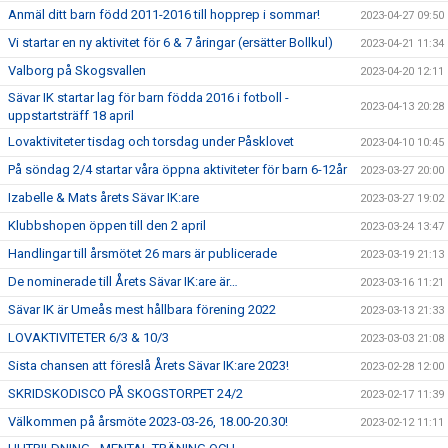
Anmäl ditt barn född 2011-2016 till hopprep i sommar!
2023-04-27 09:50
Vi startar en ny aktivitet för 6 & 7 åringar (ersätter Bollkul)
2023-04-21 11:34
Valborg på Skogsvallen
2023-04-20 12:11
Sävar IK startar lag för barn födda 2016 i fotboll -
2023-04-13 20:28
uppstartsträff 18 april
Lovaktiviteter tisdag och torsdag under Påsklovet
2023-04-10 10:45
På söndag 2/4 startar våra öppna aktiviteter för barn 6-12år
2023-03-27 20:00
Izabelle & Mats årets Sävar IK:are
2023-03-27 19:02
Klubbshopen öppen till den 2 april
2023-03-24 13:47
Handlingar till årsmötet 26 mars är publicerade
2023-03-19 21:13
De nominerade till Årets Sävar IK:are är…
2023-03-16 11:21
Sävar IK är Umeås mest hållbara förening 2022
2023-03-13 21:33
LOVAKTIVITETER 6/3 & 10/3
2023-03-03 21:08
Sista chansen att föreslå Årets Sävar IK:are 2023!
2023-02-28 12:00
SKRIDSKODISCO PÅ SKOGSTORPET 24/2
2023-02-17 11:39
Välkommen på årsmöte 2023-03-26, 18.00-20.30!
2023-02-12 11:11