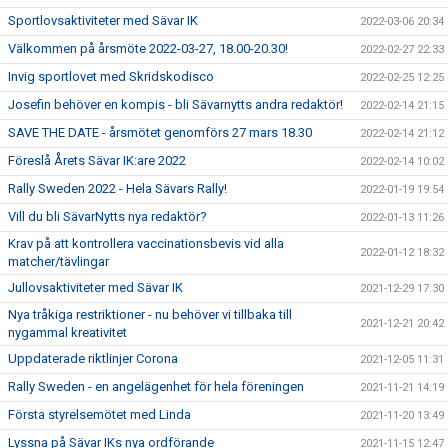
Sportlovsaktiviteter med Sävar IK
2022-03-06 20:34
Välkommen på årsmöte 2022-03-27, 18.00-20.30!
2022-02-27 22:33
Invig sportlovet med Skridskodisco
2022-02-25 12:25
Josefin behöver en kompis - bli Sävarnytts andra redaktör!
2022-02-14 21:15
SAVE THE DATE - årsmötet genomförs 27 mars 18.30
2022-02-14 21:12
Föreslå Årets Sävar IK:are 2022
2022-02-14 10:02
Rally Sweden 2022 - Hela Sävars Rally!
2022-01-19 19:54
Vill du bli SävarNytts nya redaktör?
2022-01-13 11:26
Krav på att kontrollera vaccinationsbevis vid alla
2022-01-12 18:32
matcher/tävlingar
Jullovsaktiviteter med Sävar IK
2021-12-29 17:30
Nya tråkiga restriktioner - nu behöver vi tillbaka till
2021-12-21 20:42
nygammal kreativitet
Uppdaterade riktlinjer Corona
2021-12-05 11:31
Rally Sweden - en angelägenhet för hela föreningen
2021-11-21 14:19
Första styrelsemötet med Linda
2021-11-20 13:49
Lyssna på Sävar IKs nya ordförande
2021-11-15 12:47