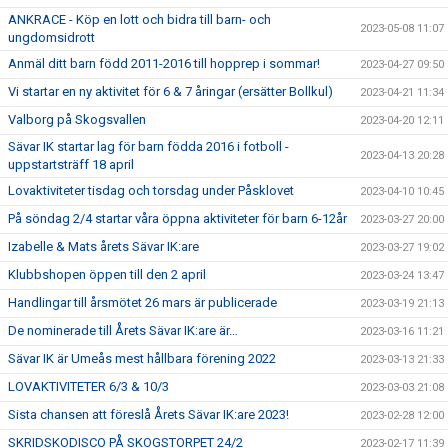
ANKRACE - Köp en lott och bidra till barn- och
2023-05-08 11:07
ungdomsidrott
Anmäl ditt barn född 2011-2016 till hopprep i sommar!
2023-04-27 09:50
Vi startar en ny aktivitet för 6 & 7 åringar (ersätter Bollkul)
2023-04-21 11:34
Valborg på Skogsvallen
2023-04-20 12:11
Sävar IK startar lag för barn födda 2016 i fotboll -
2023-04-13 20:28
uppstartsträff 18 april
Lovaktiviteter tisdag och torsdag under Påsklovet
2023-04-10 10:45
På söndag 2/4 startar våra öppna aktiviteter för barn 6-12år
2023-03-27 20:00
Izabelle & Mats årets Sävar IK:are
2023-03-27 19:02
Klubbshopen öppen till den 2 april
2023-03-24 13:47
Handlingar till årsmötet 26 mars är publicerade
2023-03-19 21:13
De nominerade till Årets Sävar IK:are är…
2023-03-16 11:21
Sävar IK är Umeås mest hållbara förening 2022
2023-03-13 21:33
LOVAKTIVITETER 6/3 & 10/3
2023-03-03 21:08
Sista chansen att föreslå Årets Sävar IK:are 2023!
2023-02-28 12:00
SKRIDSKODISCO PÅ SKOGSTORPET 24/2
2023-02-17 11:39