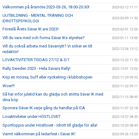
Välkommen på årsmöte 2023-03-26, 18.00-20.30!
2023-02-12 11:11
UUTBILDNING - MENTAL TRÄNING OCH
2023-02-09 11:32
IDROTTSPSYKOLOGI
Föreslå Årets Sävar IK:are 2023!
2023-02-01 12:56
Vill du vara med och forma Sävar IKs styrelse?
2023-01-11 13:00
Vill du också arbeta med Sävarnytt? Vi söker en till
2022-12-26 13:12
redaktör!
LOVAKTIVITETER TISDAG 27/12 & 3/1
2022-12-22 11:32
Rally Sweden 2023 - Hela Sävars Rally!
2022-12-01 13:02
Köp en mössa, buff eller nyckelring i klubbshopen
2022-11-29 09:52
Wow!!!
2022-11-22 09:11
Så här inför juletid kan du glädja och stötta Sävar IK med
2022-11-15 08:45
dina köp
Sponsra Sävar IK varje gång du handlar på ICA
2022-11-07 22:18
Lovaktiviteter under HÖSTLOVET
2022-10-27 08:35
Sportloppis under Höstlovet - Idrott till glädje för alla!
2022-10-20 08:49
Varmt välkommen på ledarfest i Sävar IK!
2022-09-26 13:23