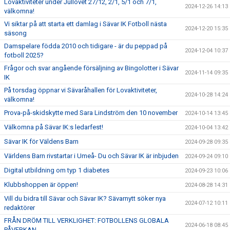
Lovaktiviteter under Jullovet 27/12, 2/1, 5/1 och 7/1,
2024-12-26 14:13
välkomna!
Vi siktar på att starta ett damlag i Sävar IK Fotboll nästa
2024-12-20 15:35
säsong
Damspelare födda 2010 och tidigare - är du peppad på
2024-12-04 10:37
fotboll 2025?
Frågor och svar angående försäljning av Bingolotter i Sävar
2024-11-14 09:35
IK
På torsdag öppnar vi Sävaråhallen för Lovaktiviteter,
2024-10-28 14:24
välkomna!
Prova-på-skidskytte med Sara Lindström den 10 november
2024-10-14 13:45
Välkomna på Sävar IK:s ledarfest!
2024-10-04 13:42
Sävar IK för Väldens Barn
2024-09-28 09:35
Världens Barn rivstartar i Umeå- Du och Sävar IK är inbjuden
2024-09-24 09:10
Digital utbildning om typ 1 diabetes
2024-09-23 10:06
Klubbshoppen är öppen!
2024-08-28 14:31
Vill du bidra till Sävar och Sävar IK? Sävarnytt söker nya
2024-07-12 10:11
redaktörer
FRÅN DRÖM TILL VERKLIGHET: FOTBOLLENS GLOBALA
2024-06-18 08:45
PÅVERKAN