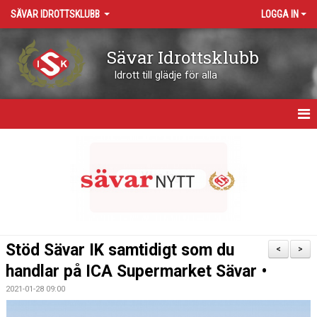
SÄVAR IDROTTSKLUBB
LOGGA IN
Sävar Idrottsklubb
Idrott till glädje för alla
HEM
OM KLUBBEN
KONTAKT
VÅRA ARENOR
Stöd Sävar IK samtidigt som du
<
>
KALENDER
handlar på ICA Supermarket Sävar •
2021-01-28 09:00
BOKNING RESURSER