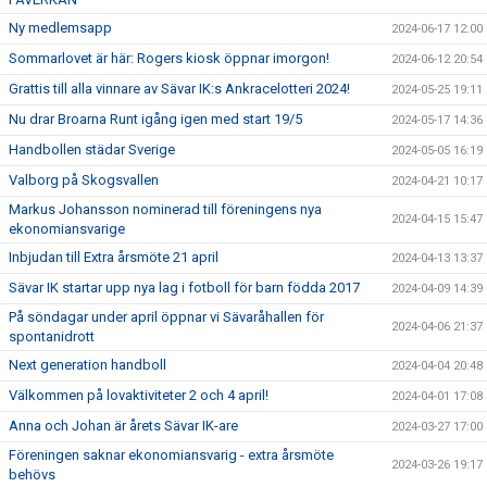
Ny medlemsapp
2024-06-17 12:00
Sommarlovet är här: Rogers kiosk öppnar imorgon!
2024-06-12 20:54
Grattis till alla vinnare av Sävar IK:s Ankracelotteri 2024!
2024-05-25 19:11
Nu drar Broarna Runt igång igen med start 19/5
2024-05-17 14:36
Handbollen städar Sverige
2024-05-05 16:19
Valborg på Skogsvallen
2024-04-21 10:17
Markus Johansson nominerad till föreningens nya
2024-04-15 15:47
ekonomiansvarige
Inbjudan till Extra årsmöte 21 april
2024-04-13 13:37
Sävar IK startar upp nya lag i fotboll för barn födda 2017
2024-04-09 14:39
På söndagar under april öppnar vi Sävaråhallen för
2024-04-06 21:37
spontanidrott
Next generation handboll
2024-04-04 20:48
Välkommen på lovaktiviteter 2 och 4 april!
2024-04-01 17:08
Anna och Johan är årets Sävar IK-are
2024-03-27 17:00
Föreningen saknar ekonomiansvarig - extra årsmöte
2024-03-26 19:17
behövs