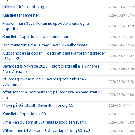
Hälsning från klubbstugan
2026-08-04 10:52
Kansliet tar semester!
2026-06-29 15:15
Medlemmar i Sävar IK kan nu uppdatera sina egna
2026-06-24 11:29
uppgifter
Kansliets öppettider under sommaren
2026-06-12 09:32
Spontanidrott + mellis med Sävar IK - välkommen!
2026-06-04 14:16
Klubbshopen är öppen – dags att beställa föreningskläder
2026-06-02 14:32
i Sävar IK!
Sävardag & Ankrace 2026 – stort grattis till alla vinnare i
2026-05-30 23:20
årets Ankrace!
På lördag bjuder vi in till Sävardag och Ankrace -
2026-05-28 16:28
välkommen!
After school & Sommarhäng på Skogsvallen med start 28
2026-05-26 14:06
maj
Prova på Gåfotboll i Sävar IK – för dig 65+
2026-05-13 14:11
Kansliets öppettider v 20.
2026-05-11 16:35
7 maj kan du som är 65+ testa Discgolf i Sävar IK
2026-05-04 15:03
Välkommen till Ankrace & Sävardag lördag 30 maj!
2026-05-01 12:33