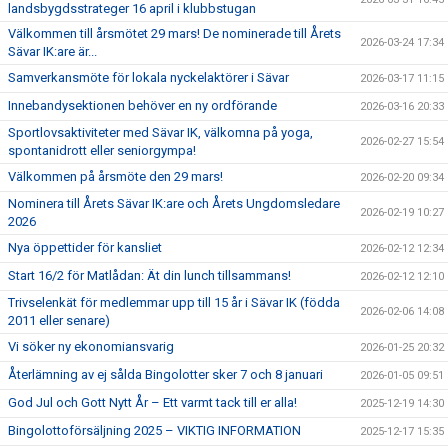
landsbygdsstrateger 16 april i klubbstugan
Välkommen till årsmötet 29 mars! De nominerade till Årets
2026-03-24 17:34
Sävar IK:are är...
Samverkansmöte för lokala nyckelaktörer i Sävar
2026-03-17 11:15
Innebandysektionen behöver en ny ordförande
2026-03-16 20:33
Sportlovsaktiviteter med Sävar IK, välkomna på yoga,
2026-02-27 15:54
spontanidrott eller seniorgympa!
Välkommen på årsmöte den 29 mars!
2026-02-20 09:34
Nominera till Årets Sävar IK:are och Årets Ungdomsledare
2026-02-19 10:27
2026
Nya öppettider för kansliet
2026-02-12 12:34
Start 16/2 för Matlådan: Ät din lunch tillsammans!
2026-02-12 12:10
Trivselenkät för medlemmar upp till 15 år i Sävar IK (födda
2026-02-06 14:08
2011 eller senare)
Vi söker ny ekonomiansvarig
2026-01-25 20:32
Återlämning av ej sålda Bingolotter sker 7 och 8 januari
2026-01-05 09:51
God Jul och Gott Nytt År – Ett varmt tack till er alla!
2025-12-19 14:30
Bingolottoförsäljning 2025 – VIKTIG INFORMATION
2025-12-17 15:35