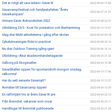
Det är roligt att vara ledare i Sävar IK
2022-09-04 15:04
Sävarcampfestival och familjestafetten "Årets
2022-06-27 21:51
Sävarkampare"
Vinnare Sävar Ankracelotteri 2022
2022-05-28 22:57
Utbildning 23/5 - Kost för prestation och återhämtning
2022-05-10 14:47
Idag drar Multi-aktiviteterna i gång efter skolan
2022-05-09 09:18
Cykelutmaningen Ride to practice!
2022-05-08 20:10
Nu drar Outdoor Training igång igen!
2022-05-06 16:16
Utbildning i Akut skadeomhändertagande
2022-04-25 21:22
Valborg på Skogsvallen
2022-04-24 10:38
Sävaråhallen öppen för spontanidrott imorgon onsdag,
2022-04-19 17:46
välkomna!
Har du sett senaste Sävarnytt?
2022-04-10 12:37
Anmälan till Sävarcamp öppen!
2022-04-04 16:39
En välförtjänt trio är årets Sävar IK:are
2022-04-03 22:10
Från årsmötet: vakanser som oroar
2022-03-30 22:11
Handlingar till årsmötet publicerade
2022-03-20 21:03