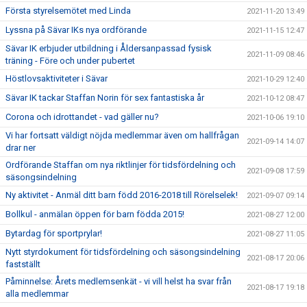
Första styrelsemötet med Linda
2021-11-20 13:49
Lyssna på Sävar IKs nya ordförande
2021-11-15 12:47
Sävar IK erbjuder utbildning i Åldersanpassad fysisk
2021-11-09 08:46
träning - Före och under pubertet
Höstlovsaktiviteter i Sävar
2021-10-29 12:40
Sävar IK tackar Staffan Norin för sex fantastiska år
2021-10-12 08:47
Corona och idrottandet - vad gäller nu?
2021-10-06 19:10
Vi har fortsatt väldigt nöjda medlemmar även om hallfrågan
2021-09-14 14:07
drar ner
Ordförande Staffan om nya riktlinjer för tidsfördelning och
2021-09-08 17:59
säsongsindelning
Ny aktivitet - Anmäl ditt barn född 2016-2018 till Rörelselek!
2021-09-07 09:14
Bollkul - anmälan öppen för barn födda 2015!
2021-08-27 12:00
Bytardag för sportprylar!
2021-08-27 11:05
Nytt styrdokument för tidsfördelning och säsongsindelning
2021-08-17 20:06
fastställt
Påminnelse: Årets medlemsenkät - vi vill helst ha svar från
2021-08-17 19:18
alla medlemmar