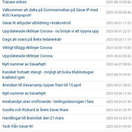
Tränare sökes
2021-08-10 09:36
Välkommen att delta på Sommarmattan på Sävar IP med
2021-07-02 09:46
IKSU kampsport!
Sävar IK erbjuder utbildning i knäkontroll
2021-06-01 17:23
Uppdaterade riktlinjer Corona - nu börjar vi att öppna upp
2021-05-31 22:57
Dags att svara på årets ledarenkät!
2021-05-20 11:19
Viktigt tillägg riktlinjer Corona
2021-05-03 19:33
Uppdaterade riktlinjer Corona
2021-05-02 20:26
Nytt nummer av SävarNytt
2021-04-27 08:06
Kansliet fortsatt stängt - möjligt att boka Klubbstugan
2021-04-16 09:01
kvällstid igen
Anmälan till Sävarcamp öppen fram till 15 april
2021-04-01 09:05
Nytt nummer av SävarNytt
2021-03-26 11:50
Innebandyn utan ordförande - tävlingssäsongen i fara
2021-03-24 21:40
Gunilla och Rickard är årets Sävar IKare
2021-03-21 22:39
Handlingar till årsmötet den 21 mars
2021-03-14 23:10
Tack från Sävar IK!
2021-02-27 09:00