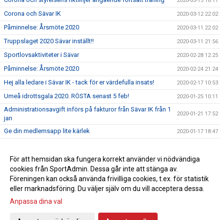
2020-03-13 18:11
Corona och Sävar IK
2020-03-12 22:02
Påminnelse: Årsmöte 2020
2020-03-11 22:02
Truppslaget 2020 Sävar inställt!!
2020-03-11 21:56
Sportlovsaktiviteter i Sävar
2020-02-28 12:25
Påminnelse: Årsmöte 2020
2020-02-24 21:24
Hej alla ledare i Sävar IK - tack för er värdefulla insats!
2020-02-17 10:53
Umeå idrottsgala 2020. RÖSTA senast 5 feb!
2020-01-25 10:11
Administrationsavgift införs på fakturor från Sävar IK från 1
2020-01-21 17:52
jan
Ge din medlemsapp lite kärlek
2020-01-17 18:47
Hela Sävars IK – ett nyskapande 2019 med idrott för alla!
2020-01-01 17:08
Resultat medlemsenkät 2017
För att hemsidan ska fungera korrekt använder vi nödvändiga
2017-11-28 16:32
cookies från SportAdmin. Dessa går inte att stänga av.
Sävar IK strategidag 2017
2017-11-28 16:30
Föreningen kan också använda frivilliga cookies, t.ex. för statistik
eller marknadsföring. Du väljer själv om du vill acceptera dessa.
Anpassa dina val
Cookie-inställningar
Gå till Webbversion