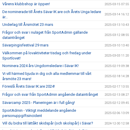
Vårens klubbshop är öppen!
2025-03-15 07:55
De nominerade till Årets Sävar IK:are och Årets Unga ledare
2025-03-14 16:12
är…
Underlag till Årsmötet 23 mars
2025-03-13 10:43
Frågor och svar i nuläget från SportAdmin gällande
2025-03-12 08:55
dataintrånget
Sävarpingisfestival 29 mars
2025-03-10 13:40
Välkommen på lovaktiviteter tisdag och fredag under
2025-03-03 11:20
Sportlovet!
Nominera 2024 års Ungdomsledare i Sävar IK!
2025-02-19 09:38
Vi vill härmed bjuda in dig och alla medlemmar till vårt
2025-02-18 14:28
årsmöte 23 mars!
Föreslå Årets Sävar IK:are 2024!
2025-02-17 13:55
Frågor och svar från SportAdmin angående dataintrånget
2025-02-13 08:27
Sävarcamp 2025 - Planeringen är i full gång!
2025-02-12 09:45
SportAdmin - Viktigt meddelande angående
2025-02-06 13:09
personuppgiftsincident
Vill du bidra till lättåkt skidspår (och skolspår) i Sävar?
2024-12-30 12:58