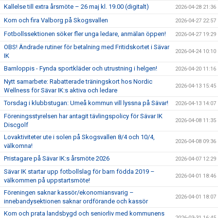
Kallelse till extra årsmöte – 26 maj kl. 19.00 (digitalt)
2026-04-28 21:36
Kom och fira Valborg på Skogsvallen
2026-04-27 22:57
Fotbollssektionen söker fler unga ledare, anmälan öppen!
2026-04-27 19:29
OBS! Ändrade rutiner för betalning med Fritidskortet i Sävar
2026-04-24 10:10
IK
Barnloppis - Fynda sportkläder och utrustning i helgen!
2026-04-20 11:16
Nytt samarbete: Rabatterade träningskort hos Nordic
2026-04-13 15:45
Wellness för Sävar IK:s aktiva och ledare
Torsdag i klubbstugan: Umeå kommun vill lyssna på Sävar!
2026-04-13 14:07
Föreningsstyrelsen har antagit tävlingspolicy för Sävar IK
2026-04-08 11:35
Discgolf
Lovaktiviteter ute i solen på Skogsvallen 8/4 och 10/4,
2026-04-08 09:36
välkomna!
Pristagare på Sävar IK:s årsmöte 2026
2026-04-07 12:29
Sävar IK startar upp fotbollslag för barn födda 2019 –
2026-04-01 18:46
välkommen på uppstartsmöte!
Föreningen saknar kassör/ekonomiansvarig –
2026-04-01 18:07
innebandysektionen saknar ordförande och kassör
Kom och prata landsbygd och seniorliv med kommunens
2026-03-31 16:45