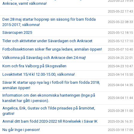
2025-05-23 19:59
Ankrace, varmt välkomna!
2025-05-22 17:43
Den 28 maj startar hopprep sin säsong för barn födda
2025-05-22 08:33
2015-2017, välkomna!
Sävarcupen 2025
2025-05-12 18:15
Tider och aktiviteter under Sävardagen och Ankracet
2025-05-12 17:10
Fotbollssektionen söker fler unga ledare, anmälan öppen!
2025-05-07 10:40
Välkomna på Sävardag och Ankrace den 24 maj!
2025-04-25 22:01
Kom och fira Valborg på Skogsvallen
2025-04-23 10:47
Lovaktivitet 15/4 kl 12.00-15.00, välkomna!
2025-04-14 15:50
Sävar IK startar upp nya lag i fotboll för barn födda 2018,
2025-04-04 14:35
anmälan öppen!
Information om den ekonomiska hanteringen (Inge på
2025-04-04 11:44
kansliet har gått i pension).
Angelica, Erik, Gustav och Tilde prisades på årsmötet,
2025-03-28 11:00
grattis!
Anmäl ditt barn född 2020-2022 till Rörelselek i Sävar IK
2025-03-26 16:31
Nu går Inge i pension!
2025-03-18 17:09