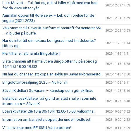
Let’s Move It – Full fart nu, och vi fyller vi på med nya barn
2025-12-09 14:03
födda 2020 efter nyår!
Anmälan öppen till Rörelselek – Lek och rörelse för de
2025-12-04 14:39
yngsta (2021-2023)
Välkommen till Sävar IK:s informationsträff för seniorer 65+
2025-12-02 13:53
– vi bjuder på buffé!
Har du inte fått din faktura korrigerad med fritidskortet?
2025-11-25 11:14
Hör av dig!
Fler tillfällen att hämta Bingolotter!
2025-11-19 11:41
Sista chansen att hämta ut era Bingolotter nu på söndag
2025-11-13 15:58
16/11 kl 18.00-19.30!
Nu har du chansen att köpa en exklusiv Sävar IK-brassestol
2025-11-13 12:30
Bingolottoförsäljning 2025 – Nu kör vi!
2025-11-06 16:11
Sävar IK deltar i Se varann – kunskap som gör skillnad
2025-11-05 15:16
Inställda lovaktiviteter på grund av städ i hallen som inte
2025-10-27 15:48
informerats – Sävar IK
Loavaktiviteter 28/10 & 30/10 kl 12.00-15.00, välkomna!
2025-10-26 17:52
Information om kansliets öppettider under höstlovet
2025-10-20 12:53
Vi samverkar med RF-SISU Västerbotten!
2025-10-14 14:09