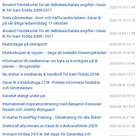
Använd Fritidskortet för att delbetala/betala avgifter i Sävar
2025-10-14 11:49
IK för barn födda 2009-2017
Sista påminnelse - Kom och träffa andra ledare i Sävar IK
2025-10-13 15:18
på vår årliga ledarmiddag 17 oktober!
Använd Fritidskortet för att delbetala/betala avgifter i Sävar
2025-10-09 11:08
IK för barn födda 2009–2017
Klubbdagar på Intersport!
2025-09-25 15:11
Klubbshopen är öppen – dags att beställa föreningskläder!
2025-09-19 09:35
Information till medlemmar om byte av konstgräs på A-
2025-09-15 14:46
planen – Skogsvallen
Nu startar vi innebandy & handboll för barn födda 2018!
2025-09-09 14:27
Sävar IK:s klubbstuga 27/8 - Polisen informerar föräldrar
2025-08-26 16:00
och idrottsledare.
Kansliet stängt under juli
2025-07-03 09:13
Internationell Inspirationsträning med Benjamin Kinnunen
2025-06-18 14:47
Nassiri och Jeremy Wyngaard
Vi startar PowerPlay Training - Cirkelträning för alla åldrar!
2025-05-26 17:46
Grattis till alla vinnare av Sävar IK:s Ankracelotteri 2025!
2025-05-24 21:38
Imorgon lördag 24/5 är det dags för Sävardag och