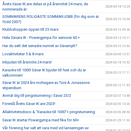
Årets Sävar IK:are delas ut på årsmötet 24 mars, de
2024-03-18 13:24
nominerade är:
SOMMARENS ROLIGASTE SOMMARJOBB (för dig som är
2024-03-15 14:34
född 2007)
Klubbshoppen öppen till 25 mars
2024-03-15 09:36
Hela Sävars IK - Powergympa för seniorer 60 +
2024-03-13 10:11
Har du sett det senaste numret av Sävarnytt?
2024-03-10 15:46
Lovaktiviteter 5 & 8 mars
2024-03-04 13:57
Inbjudan till årsmöte 24 mars!
2024-02-18 10:32
Karaoke till 1000! Sävar IK bjuder till fest och du är
2024-02-15 17:11
välkommen!
Sävar IK är 2024 års mottagare av Tore A Jonassons
2024-02-12 11:43
stipendium
Anmäl dig till pingisturnering i Sävar 23/2
2024-02-07 13:48
Föreslå Årets Sävar IK:are 2023!
2024-02-05 13:26
Allaktivitetsdisco & ”Karaoke till 1000”+ pingisturnering
2024-02-05 08:30
Sävar IK startar Powergympa med fika för 60+
2024-01-29 11:55
Vår förening har valt att vara med vid lanseringen av
2024-01-26 10:03