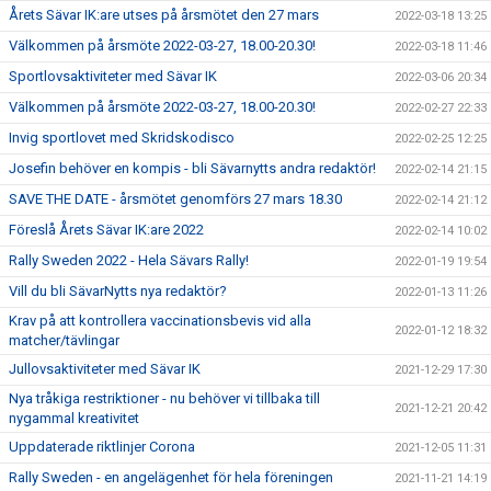
Årets Sävar IK:are utses på årsmötet den 27 mars
2022-03-18 13:25
Välkommen på årsmöte 2022-03-27, 18.00-20.30!
2022-03-18 11:46
Sportlovsaktiviteter med Sävar IK
2022-03-06 20:34
Välkommen på årsmöte 2022-03-27, 18.00-20.30!
2022-02-27 22:33
Invig sportlovet med Skridskodisco
2022-02-25 12:25
Josefin behöver en kompis - bli Sävarnytts andra redaktör!
2022-02-14 21:15
SAVE THE DATE - årsmötet genomförs 27 mars 18.30
2022-02-14 21:12
Föreslå Årets Sävar IK:are 2022
2022-02-14 10:02
Rally Sweden 2022 - Hela Sävars Rally!
2022-01-19 19:54
Vill du bli SävarNytts nya redaktör?
2022-01-13 11:26
Krav på att kontrollera vaccinationsbevis vid alla
2022-01-12 18:32
matcher/tävlingar
Jullovsaktiviteter med Sävar IK
2021-12-29 17:30
Nya tråkiga restriktioner - nu behöver vi tillbaka till
2021-12-21 20:42
nygammal kreativitet
Uppdaterade riktlinjer Corona
2021-12-05 11:31
Rally Sweden - en angelägenhet för hela föreningen
2021-11-21 14:19