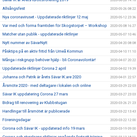
2020-06-28 14:18
Allsångsfest
2020-05-26 08:22
Nya coronaviruset - Uppdaterade riktlinjer 12 maj
2020-05-12 23:36
Var med och forma framtiden för Skogstorpet – Workshop
2020-05-08 16:27
Matcher utan publik - uppdaterade riktlinjer
2020-05-07 10:46
Nytt nummer av SävarNytt
2020-04-20 08:08
Påsktips på en aktiv fritid från Umeå Kommun
2020-04-10 11:10
Många i riskgrupp behöver hjälp - bli Coronavolontär!
2020-04-07 20:22
Uppdaterade riktlinjer Corona 2 april
2020-04-02 19:39
Johanna och Patrik är årets Sävar IK:are 2020
2020-04-01 22:57
Årsmöte 2020 - med deltagare i lokalen och online
2020-03-29 22:03
Sävar IK uppdatering Corona 27 mars
2020-03-27 23:03
Bidrag till renovering av Klubbstugan
2020-03-26 21:23
Handlingar till årsmötet är publicerade
2020-03-22 13:43
Föreningsdagar
2020-03-22 12:00
Corona och Sävar IK - uppdaterad info 19 mars
2020-03-19 09:00
Corona och styrelsens riktlinjer angående fortsatt träning