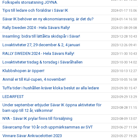
Folkspels storsatsning JOYNA.
Tips till ledare och föräldrar i Sävar IK
2024-01-17 15:06
Sävar IK behöver en ny ekonomiansvarig; är det du?
2024-01-14 16:50
Rally Sweden 2024 - Hela Sävars Rally!
2024-01-08 09:08
Insamling: bidra till lättåkta skidspår i Sävar!
2023-12-28 10:43
Lovaktiviteter 27, 29 december & 2, 4 januari
2023-12-26 09:41
RALLY SWEDEN 2024 - Hela Sävars Rally!
2023-11-30 10:43
Lovaktiviteter tisdag & torsdag i Sävaråhallen
2023-10-30 14:02
Klubbshopen är öppen!
2023-10-13 12:27
Anmäl er till Kul-cupen, 4 november!
2023-10-05 16:58
Tuffa tider i hushållen kräver kloka beslut av alla ledare
2023-09-30 15:47
LEDARFEST
2023-09-29 13:29
Under september erbjuder Sävar IK öppna aktiviteter för
2023-08-28 11:15
barn upp till 12 år, välkomna!
NYA - Sävar IK prylar finns till försäljning
2023-08-09 13:07
Sävarcamp firar 10 år och uppmärksammas av SVT
2023-06-27 11:04
Vinnare Sävar Ankracelotteri 2023
2023-05-27 19:25