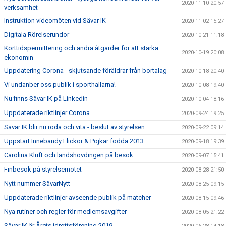
2020-11-10 20:57
verksamhet
Instruktion videomöten vid Sävar IK
2020-11-02 15:27
Digitala Rörelserundor
2020-10-21 11:18
Korttidspermittering och andra åtgärder för att stärka
2020-10-19 20:08
ekonomin
Uppdatering Corona - skjutsande föräldrar från bortalag
2020-10-18 20:40
Vi undanber oss publik i sporthallarna!
2020-10-08 19:40
Nu finns Sävar IK på Linkedin
2020-10-04 18:16
Uppdaterade riktlinjer Corona
2020-09-24 19:25
Sävar IK blir nu röda och vita - beslut av styrelsen
2020-09-22 09:14
Uppstart Innebandy Flickor & Pojkar födda 2013
2020-09-18 19:39
Carolina Klüft och landshövdingen på besök
2020-09-07 15:41
Finbesök på styrelsemötet
2020-08-28 21:50
Nytt nummer SävarNytt
2020-08-25 09:15
Uppdaterade riktlinjer avseende publik på matcher
2020-08-15 09:46
Nya rutiner och regler för medlemsavgifter
2020-08-05 21:22
Sävar IK är Årets idrottsförening 2019