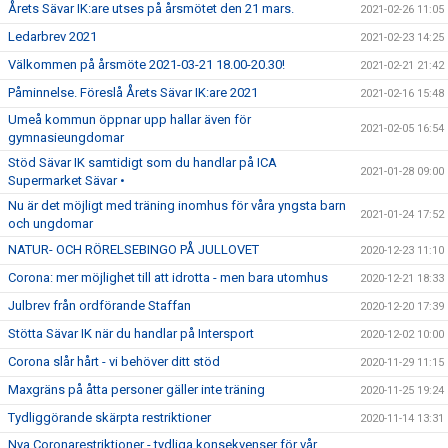
Årets Sävar IK:are utses på årsmötet den 21 mars.
2021-02-26 11:05
Ledarbrev 2021
2021-02-23 14:25
Välkommen på årsmöte 2021-03-21 18.00-20.30!
2021-02-21 21:42
Påminnelse. Föreslå Årets Sävar IK:are 2021
2021-02-16 15:48
Umeå kommun öppnar upp hallar även för
2021-02-05 16:54
gymnasieungdomar
Stöd Sävar IK samtidigt som du handlar på ICA
2021-01-28 09:00
Supermarket Sävar •
Nu är det möjligt med träning inomhus för våra yngsta barn
2021-01-24 17:52
och ungdomar
NATUR- OCH RÖRELSEBINGO PÅ JULLOVET
2020-12-23 11:10
Corona: mer möjlighet till att idrotta - men bara utomhus
2020-12-21 18:33
Julbrev från ordförande Staffan
2020-12-20 17:39
Stötta Sävar IK när du handlar på Intersport
2020-12-02 10:00
Corona slår hårt - vi behöver ditt stöd
2020-11-29 11:15
Maxgräns på åtta personer gäller inte träning
2020-11-25 19:24
Tydliggörande skärpta restriktioner
2020-11-14 13:31
Nya Coronarestriktioner - tydliga konsekvenser för vår