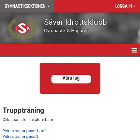
GYMNASTIKSEKTIONEN
LOGGA IN
Sävar Idrottsklubb
Gymnastik & Hopprep
HEM
NYHETER
KALENDER
TRÄNINGSTIDER
Truppträning
KONTAKT
Olika pass för lite äldre barn
BILDGALLERI
Petras banor pass 1.pdf
Petras banor pass 2