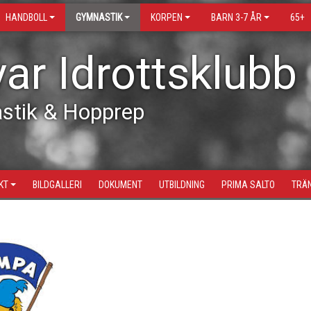
HANDBOLL
GYMNASTIK
KORPEN
BARN 3-7 ÅR
65+
ar Idrottsklubb
stik & Hopprep
KT
BILDGALLERI
DOKUMENT
UTBILDNING
PRIMA SALTO
TRÄ