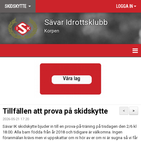
SKIDSKYTTE
LOGGA IN
Sävar Idrottsklubb
Korpen
HEM
NYHETER
KALENDER
TRUPPEN
Tillfällen att prova på skidskytte
<
>
BILDGALLERI
2026-05-21 17:20
Sävar IK skidskytte bjuder in till en prova-på-träning på tisdagen den 2/6 kl
DOKUMENT
18.00. Alla barn födda från år 2018 och tidigare är välkomna. Ingen
föranmälan krävs men vi uppskattar om ni hör av er om ni är sugna så vi får