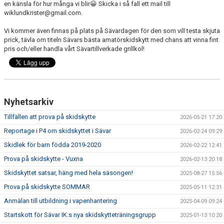
en känsla för hur många vi blir😀 Skicka i så fall ett mail till
KONTAKT
wiklundkrister@gmail.com.
Vi kommer även finnas på plats på Sävardagen för den som vill testa skjuta
prick, tävla om titeln Sävars bästa amatörskidskytt med chans att vinna fint
pris och/eller handla vårt Sävartillverkade grillkol!
Nyhetsarkiv
Tillfällen att prova på skidskytte
2026-05-21 17:20
Reportage i P4 om skidskyttet i Sävar
2026-02-24 09:29
Skidlek för barn födda 2019-2020
2026-02-22 12:41
Prova på skidskytte - Vuxna
2026-02-13 20:18
Skidskyttet satsar, häng med hela säsongen!
2025-08-27 15:56
Prova på skidskytte SOMMAR
2025-05-11 12:31
Anmälan till utbildning i vapenhantering
2025-04-09 09:24
Startskott för Sävar IK:s nya skidskytteträningsgrupp
2025-01-13 10:20