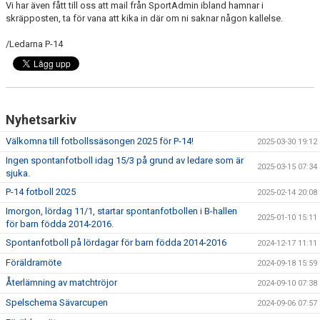
Vi har även fått till oss att mail från SportAdmin ibland hamnar i
skräpposten, ta för vana att kika in där om ni saknar någon kallelse.
/Ledarna P-14
Nyhetsarkiv
Välkomna till fotbollssäsongen 2025 för P-14!
2025-03-30 19:12
Ingen spontanfotboll idag 15/3 på grund av ledare som är
2025-03-15 07:34
sjuka.
P-14 fotboll 2025
2025-02-14 20:08
Imorgon, lördag 11/1, startar spontanfotbollen i B-hallen
2025-01-10 15:11
för barn födda 2014-2016.
Spontanfotboll på lördagar för barn födda 2014-2016
2024-12-17 11:11
Föräldramöte
2024-09-18 15:59
Återlämning av matchtröjor
2024-09-10 07:38
Spelschema Sävarcupen
2024-09-06 07:57