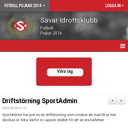
FOTBOLL POJKAR 2014
LOGGA IN
Sävar Idrottsklubb
Fotboll
Pojkar 2014
HEM
NYHETER
DOKUMENT
BILDGALLERI
Driftstörning SportAdmin
<
>
LEDARE OCH SPELARE
2024-08-28 07:23
SportAdmin har just nu en driftstörning som innebär att mail till er inte
skickas ut. Kika därför in i appen istället för att se era kallelser.