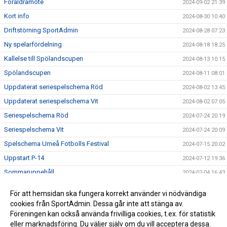
Föräldramöte
2024-09-02 21:39
Kort info
2024-08-30 10:40
Driftstörning SportAdmin
2024-08-28 07:23
Ny spelarfördelning
2024-08-18 18:25
Kallelse till Spölandscupen
2024-08-13 10:15
Spölandscupen
2024-08-11 08:01
Uppdaterat seriespelschema Röd
2024-08-02 13:45
Uppdaterat seriespelschema Vit
2024-08-02 07:05
Seriespelschema Röd
2024-07-24 20:19
Seriespelschema Vit
2024-07-24 20:09
Spelschema Umeå Fotbolls Festival
2024-07-15 20:02
Uppstart P-14
2024-07-12 19:36
Sommaruppehåll
2024-07-04 16:43
För att hemsidan ska fungera korrekt använder vi nödvändiga
cookies från SportAdmin. Dessa går inte att stänga av.
Föreningen kan också använda frivilliga cookies, t.ex. för statistik
eller marknadsföring. Du väljer själv om du vill acceptera dessa.