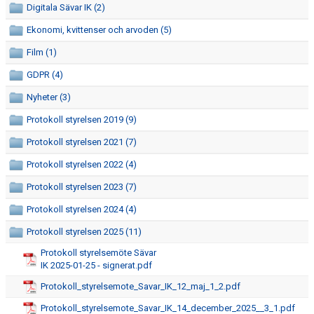
Digitala Sävar IK (2)
DOKUMENT
Ekonomi, kvittenser och arvoden (5)
SPONSRING & FÖRSÄLJNING
Film (1)
SÄVARCAMP
GDPR (4)
Nyheter (3)
SÄVARCUPEN
Protokoll styrelsen 2019 (9)
Protokoll styrelsen 2021 (7)
Protokoll styrelsen 2022 (4)
Protokoll styrelsen 2023 (7)
Protokoll styrelsen 2024 (4)
Protokoll styrelsen 2025 (11)
Protokoll styrelsemöte Sävar
IK 2025-01-25 - signerat.pdf
Protokoll_styrelsemote_Savar_IK_12_maj_1_2.pdf
Protokoll_styrelsemote_Savar_IK_14_december_2025__3_1.pdf