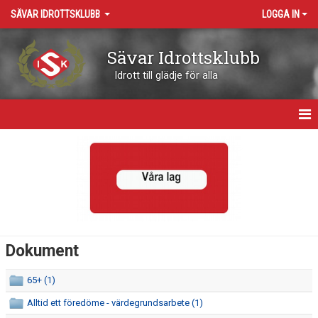
SÄVAR IDROTTSKLUBB
LOGGA IN
Sävar Idrottsklubb
Idrott till glädje för alla
HEM
OM KLUBBEN
KONTAKT
VÅRA ARENOR
Dokument
KALENDER
65+ (1)
BOKNING RESURSER
Alltid ett föredöme - värdegrundsarbete (1)