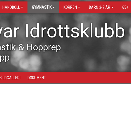
HANDBOLL
GYMNASTIK
KORPEN
BARN 3-7 ÅR
65+
ar Idrottsklubb
stik & Hopprep
opp
BILDGALLERI
DOKUMENT