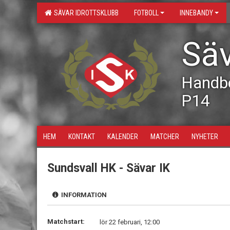
SÄVAR IDROTTSKLUBB
FOTBOLL
INNEBANDY
Säv
Handbo
P14
HEM
KONTAKT
KALENDER
MATCHER
NYHETER
Sundsvall HK - Sävar IK
INFORMATION
Matchstart:
lör 22 februari, 12:00