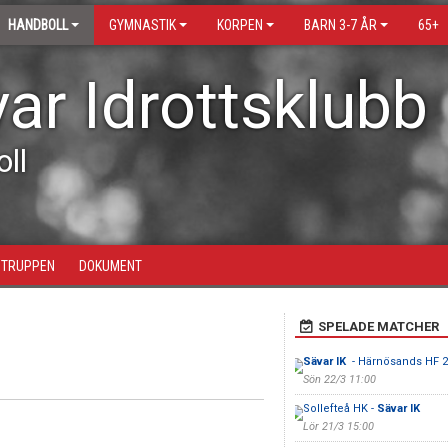
HANDBOLL
GYMNASTIK
KORPEN
BARN 3-7 ÅR
65+
ar Idrottsklubb
ll
TRUPPEN
DOKUMENT
SPELADE MATCHER
Sävar IK
- Härnösands HF 2
Sön 22/3 11:00
Sollefteå HK -
Sävar IK
Lör 21/3 15:00