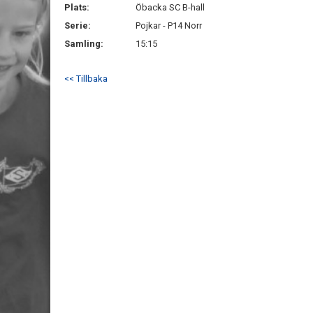
Plats:
Öbacka SC B-hall
Serie:
Pojkar - P14 Norr
Samling:
15:15
<< Tillbaka