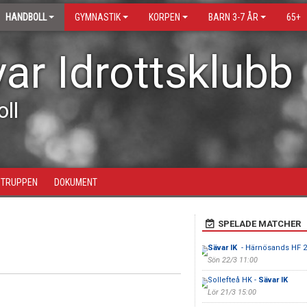
HANDBOLL
GYMNASTIK
KORPEN
BARN 3-7 ÅR
65+
ar Idrottsklubb
ll
TRUPPEN
DOKUMENT
SPELADE MATCHER
Sävar IK
- Härnösands HF 2
Sön 22/3 11:00
Sollefteå HK -
Sävar IK
Lör 21/3 15:00